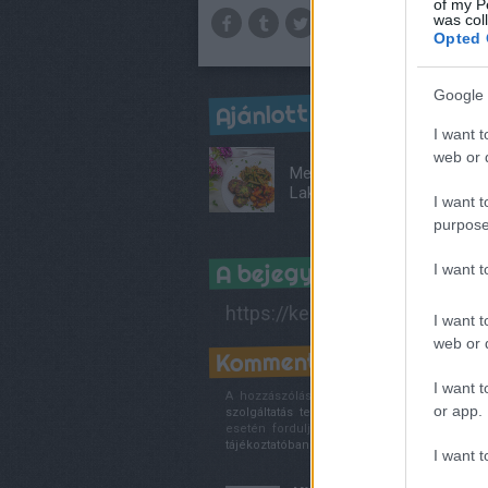
of my P
was col
Opted 
Google 
Ajánlott bejegyzések:
I want t
web or d
Mediterrán
Lakoma
I want t
purpose
A bejegyzés trackback 
I want 
https://kertkonyha.blog.hu/ap
I want t
web or d
Kommentek:
I want t
A hozzászólások a
vonatkozó jogszabályok
or app.
szolgáltatás technikai
üzemeltetője semmilye
esetén forduljon a blog szerkesztőjéhez.
tájékoztatóban
.
I want t