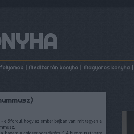
ONYHA
folyamok
Mediterrán konyha
Magyaros konyha
(hummusz)
- előfordul, hogy az ember bajban van: mit tegyen a
hummusz.
ma, hanem a csicseriborsókrém. :) A hummuszt vérre