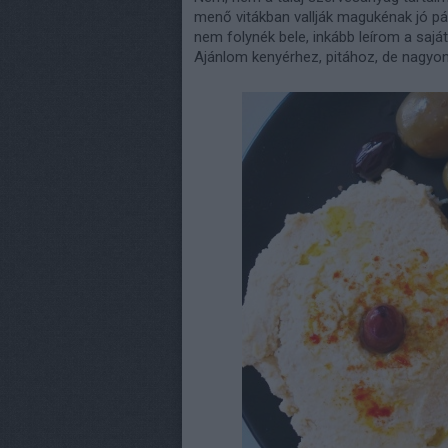
menő vitákban vallják magukénak jó p
nem
folynék bele, inkább leírom a sajá
Ajánlom kenyérhez, pitához, de nagyon j