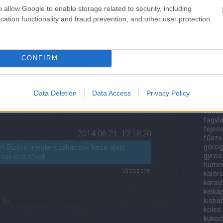
2014.06.21. 11:56:34
201
o allow Google to enable storage related to security, including
2018
é nélkül - sokkal jobb az íze. Régi
cation functionality and fraud prevention, and other user protection.
Tov
és a kevésbé savanyított fajták jobban
Cím
só+fekete olívabogyó+fokhagyma+só
CONFIRM
a lehet még jobb ízű krémet eredményez.
áfony
bazsa
nzerv csicseriborsó sokkal könnyebben
papri
canell
Data Deletion
Data Access
Privacy Policy
csoko
Válasz erre
édesb
fagyla
fejes
2014.06.21. 12:18:20
fűsze
görög
t! Biztos mesterszakácsok keze alatt
gyros
ak el a titkot.
humm
Válasz erre
kalór
karal
kelká
lj
! ‐
Belépés Facebookkal
kisba
köles
kukor