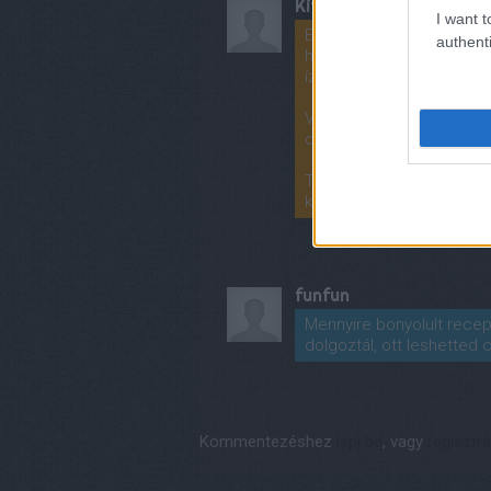
Kit_Summer
I want t
Egyszer próbáld ki citroml
authenti
hummuszrajongó vagyok, 
ízlenek.
Valamint: a csicseribor
olívaolajjal pürésítve h
Technikai jótanács: a ko
kezelhető, mint a száraz.
funfun
Mennyire bonyolult recep
dolgoztál, ott leshetted cs
Kommentezéshez
lépj be
, vagy
regisztrá