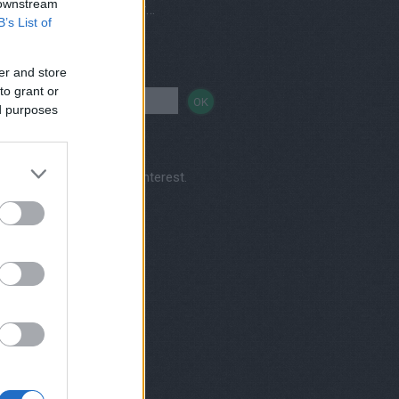
 downstream
Vegetáriánus és vegán éttermek, házhozszállítás
B’s List of
sés
er and store
to grant or
ed purposes
Kertkonyha's profile on Pinterest.
nereink