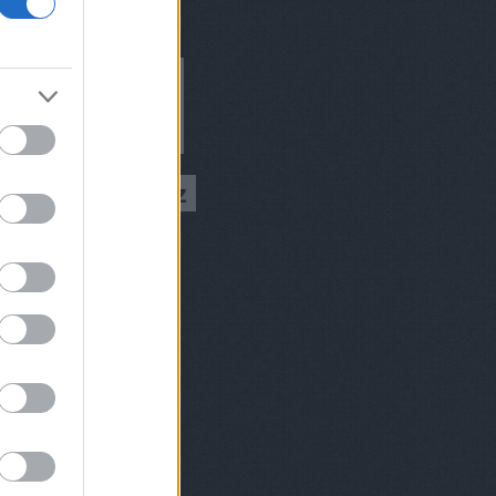
ívum
9 augusztus
(
1
)
 július
(
1
)
 március
(
2
)
 február
(
2
)
8 december
(
1
)
 október
(
2
)
8 augusztus
(
1
)
 július
(
1
)
 június
(
2
)