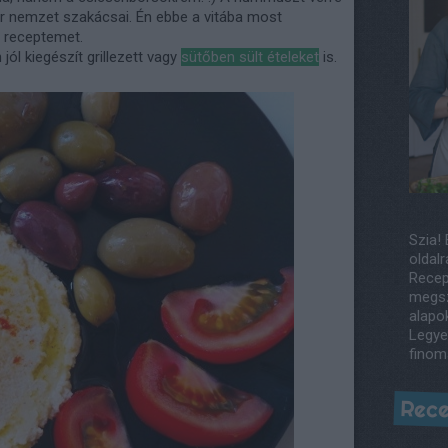
ár nemzet szakácsai. Én ebbe a vitába most
t receptemet.
ól kiegészít grillezett vagy
sütőben sült ételeket
is.
Szia! 
oldalr
Recep
megsz
alapo
Legye
finom
Rece