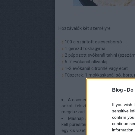
Hozzávalók két személyre:
100 g szárított csicseriborsó
1 gerezd fokhagyma
2 púpozott evőkanál tahini (szez
6-7 evőkanál olívaolaj
1-2 evőkanál citromlé vagy ecet
Fűszerek: 1 mokkáskanál só, bors,
Blog -
Do 
A csicseriborsót előző nap beázta
If you wish 
sokat felszív, és figyeljünk rá, h
sensitive in
megduzzad.
confirm you
Másnap a csicseriborsót főzzük 
continue se
kell pürésíteni a többi hozzávalóva
information 
egy kis vizet is a mixelés közben. Az