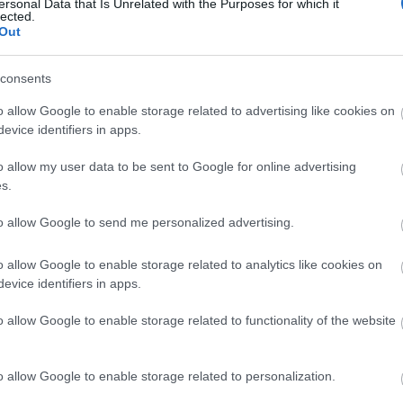
ersonal Data that Is Unrelated with the Purposes for which it
SZÓLJ HOZZÁ
lected.
Out
consents
o allow Google to enable storage related to advertising like cookies on
evice identifiers in apps.
Görög
Rakott kel
lencseragu
(vegán)
o allow my user data to be sent to Google for online advertising
s.
Arch
címe:
to allow Google to send me personalized advertising.
201
i/trackback/id/6376707
o allow Google to enable storage related to analytics like cookies on
2019
evice identifiers in apps.
2019
2019
o allow Google to enable storage related to functionality of the website
201
értelmében felhasználói tartalomnak minősülnek, értük a
2018
n felelősséget nem vállal, azokat nem ellenőrzi. Kifogás
201
 Részletek a
Felhasználási feltételekben
és az
adatvédelmi
2018
o allow Google to enable storage related to personalization.
2018