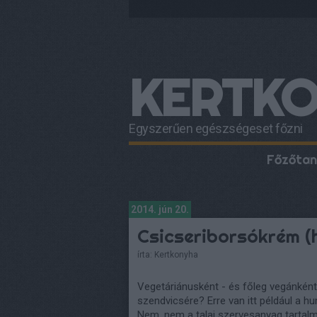
KERTK
Egyszerűen egészségeset főzni
Főzőtan
2014. jún 20.
Csicseriborsókrém 
írta:
Kertkonyha
Vegetáriánusként - és főleg vegánként 
szendvicsére? Erre van itt például a 
Nem, nem a talaj szervesanyag tartal