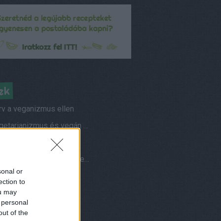
ek
rv a veganizmus ellen
A vegetarianizmus és vegán életmód elterjedtsége
s vegetáriánusok
Hogyan fotózom az ételeimet?
sonal or
ések és válaszok
ection to
ou may
am
 personal
nuár, azaz vegán január
out of the