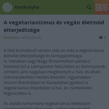
Kertkonyha
A vegetarianizmus és vegán életmód
elterjedtsége
Kertkonyha
•
2014. július 20.
9
A föld különböző részein más és más a vegetáriánus
életvitel elterjedtsége és támogatottsága
is. Indiában vagy Nagy-Britanniában például
kötelező ezt a szempontot feltüntetni az élelmiszerek
címkéin, ami nagyban megkönnyíti a hús- és állati
származékoktól mentes étkezést. Ugyanakkor
viszont Brazíliában és Kanadában gyakori a
vegetáriánus étkezésben a hal- és csirkeételek
fogyasztása is.
Az alábbi tanulmány vegetáriánus lélekszám
szempontjából veszi sorra a föld legnagyobb