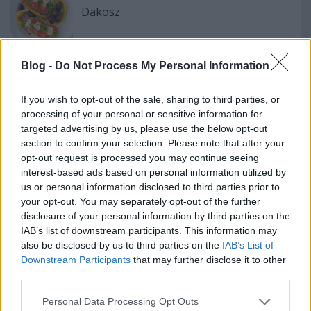
Dakosz
Blog -
Do Not Process My Personal Information
Vega sonka - MOST!
If you wish to opt-out of the sale, sharing to third parties, or
processing of your personal or sensitive information for
targeted advertising by us, please use the below opt-out
section to confirm your selection. Please note that after your
Lencseleves
opt-out request is processed you may continue seeing
interest-based ads based on personal information utilized by
us or personal information disclosed to third parties prior to
your opt-out. You may separately opt-out of the further
disclosure of your personal information by third parties on the
Thermoleves
IAB’s list of downstream participants. This information may
also be disclosed by us to third parties on the
IAB’s List of
Downstream Participants
that may further disclose it to other
third parties.
Please note that this website/app uses one or more Google
Personal Data Processing Opt Outs
Szólj hozzá!