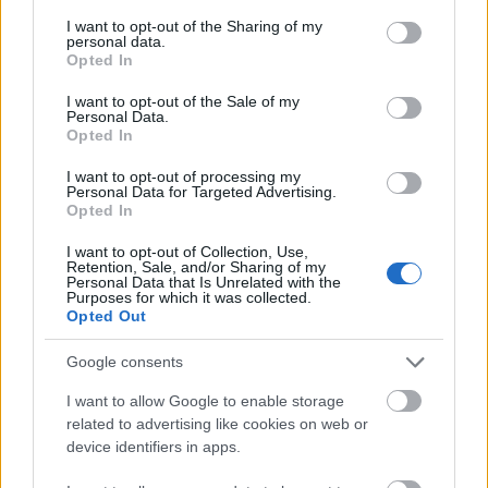
services and may gather and store information including but
not limited to your visit or usage behaviour. You may click to
I want to opt-out of the Sharing of my
A hozzászóláshoz be kell lépned!
personal data.
grant or deny consent to Google and its third-party tags to
Opted In
use your data for below specified purposes in below Google
consent section.
I want to opt-out of the Sale of my
Personal Data.
Opted In
I want to opt-out of processing my
Personal Data for Targeted Advertising.
Opted In
I want to opt-out of Collection, Use,
VAGY
Retention, Sale, and/or Sharing of my
Personal Data that Is Unrelated with the
Purposes for which it was collected.
Opted Out
Google consents
I want to allow Google to enable storage
Kertkonyha
related to advertising like cookies on web or
12 éve
device identifiers in apps.
@dr. Schőn Ubul
: Köszi Ubi, javítva. És mi a