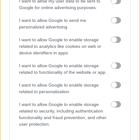
I want to allow my user data to be sent to
véleményed a cikk TÉMÁJÁRÓL? :)
Google for online advertising purposes.
I want to allow Google to send me
A Tyne folyó déli partja
personalized advertising.
12 éve
I want to allow Google to enable storage
aki eszik halat, meg csirkét, az nem vegetáriánus,
related to analytics like cookies on web or
csak divatozik. a hal meg a csirke mitől nem lesz
device identifiers in apps.
hús? (hús=döglött állat.)
I want to allow Google to enable storage
amúgy, a halról azt olvastam, azért terjedt el, hogy
related to functionality of the website or app.
az nem hús, mert amikor a szerzeteseknek
böjtölniük kellett volna, s nem tudtak lemondani a
I want to allow Google to enable storage
húsról, akkor ráfogták a halra, hogy az nem hús, azt
related to personalization.
lehet enni...
I want to allow Google to enable storage
related to security, including authentication
functionality and fraud prevention, and other
Balogh Zsolt
user protection.
12 éve