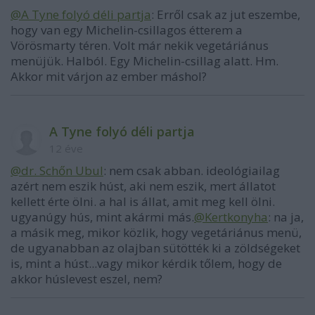
@A Tyne folyó déli partja
: Erről csak az jut eszembe,
hogy van egy Michelin-csillagos étterem a
Vörösmarty téren. Volt már nekik vegetáriánus
menüjük. Halból. Egy Michelin-csillag alatt. Hm.
Akkor mit várjon az ember máshol?
A Tyne folyó déli partja
12 éve
@dr. Schőn Ubul
: nem csak abban. ideológiailag
azért nem eszik húst, aki nem eszik, mert állatot
kellett érte ölni. a hal is állat, amit meg kell ölni.
ugyanúgy hús, mint akármi más.
@Kertkonyha
: na ja,
a másik meg, mikor közlik, hogy vegetáriánus menü,
de ugyanabban az olajban sütötték ki a zöldségeket
is, mint a húst...vagy mikor kérdik tőlem, hogy de
akkor húslevest eszel, nem?