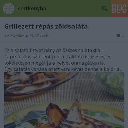
Kertkonyha
Grillezett répás zöldsaláta
Kertkonyha
•
2014. július 30.
2
Ez a saláta fittyet hány az összes salátákkal
kapcsolatos sztereotípiára. Laktató is, ízes is, és
tökéletesen megállja a helyét önmagában is.
Egy salátás vonása azért van: kevés benne a kalória.