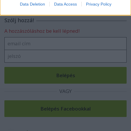
Data Deletion
Data Access
Privacy Policy
Szólj hozzá!
A hozzászóláshoz be kell lépned!
VAGY