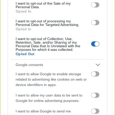
Egy kattintás, és nem maradsz le a további receptekről:
consent section.
I want to opt-out of the Sale of my
Personal Data.
Opted In
I want to opt-out of processing my
Personal Data for Targeted Advertising.
Opted In
I want to opt-out of Collection, Use,
Retention, Sale, and/or Sharing of my
Personal Data that Is Unrelated with the
Purposes for which it was collected.
Opted Out
Címkék:
saláta
gluténmentes
egyszerű
sárgarépa
Google consents
vegetáriánus
fehérrépa
laktózmentes
vegán
I want to allow Google to enable storage
related to advertising like cookies on web or
device identifiers in apps.
Ajánlott bejegyzések:
I want to allow my user data to be sent to
Google for online advertising purposes.
Csipkés rakott karfiol
I want to allow Google to send me