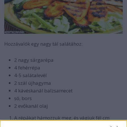
Hozzávalók egy nagy tál salátához:
2 nagy sárgarépa
4 fehérrépa
4-5 salátalevél
2 szál újhagyma
4 kávéskanál balzsamecet
só, bors
2 evőkanál olaj
A répákat hámozzuk meg, és vágjuk fél cm
vastag szeletekre.