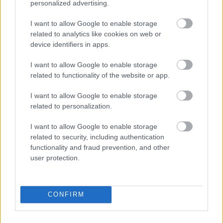
personalized advertising.
I want to allow Google to enable storage
related to analytics like cookies on web or
Cukkini gnocchi
device identifiers in apps.
I want to allow Google to enable storage
related to functionality of the website or app.
I want to allow Google to enable storage
“Húsleves” tökmagból
related to personalization.
I want to allow Google to enable storage
related to security, including authentication
functionality and fraud prevention, and other
Gomba hummusszal, rizs magokkal
user protection.
CONFIRM
Zöldséges rétes