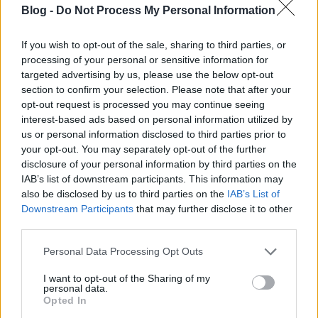
A grillen vagy grill serpenyőben forrósítsunk
Blog -
Do Not Process My Personal Information
olajat, és mindkét oldalukon süssük meg a
répaszeleteket.
If you wish to opt-out of the sale, sharing to third parties, or
processing of your personal or sensitive information for
Egy tálban keverjük össze a balzsamecetet sóval
targeted advertising by us, please use the below opt-out
és borssal. Amikor megfordítjuk a répákat,
section to confirm your selection. Please note that after your
akkor kenegessük meg a már megpirult
opt-out request is processed you may continue seeing
oldalukat ezzel a keverékkel.
interest-based ads based on personal information utilized by
Egy salátás tálban vágjunk csíkokra 4-5 levél
us or personal information disclosed to third parties prior to
salátát, adjunk hozzá az újhagymát is.
your opt-out. You may separately opt-out of the further
Akkor tegyük a tetejére a grillezett répákat,
disclosure of your personal information by third parties on the
amikor már nem nagyon forrók.
IAB’s list of downstream participants. This information may
also be disclosed by us to third parties on the
IAB’s List of
Locsoljuk meg még egy kis balzsamecettel a
Downstream Participants
that may further disclose it to other
salátát.
third parties.
Please note that this website/app uses one or more Google
Personal Data Processing Opt Outs
Jó étvágyat!
services and may gather and store information including but
not limited to your visit or usage behaviour. You may click to
I want to opt-out of the Sharing of my
Elkészítési idő: 20 perc
personal data.
grant or deny consent to Google and its third-party tags to
Opted In
use your data for below specified purposes in below Google