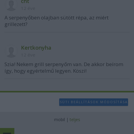
cnt
12 éve
A serpenyőben olajban sütött répa, az miért
grillezett?
Kertkonyha
12 éve
Szia! Nekem grill serpenyőm van. De akkor beírom
így, hogy egyértelmű legyen. Köszi!
SÜTI BEÁLLÍTÁSOK MÓDOSÍTÁSA
mobil
|
teljes