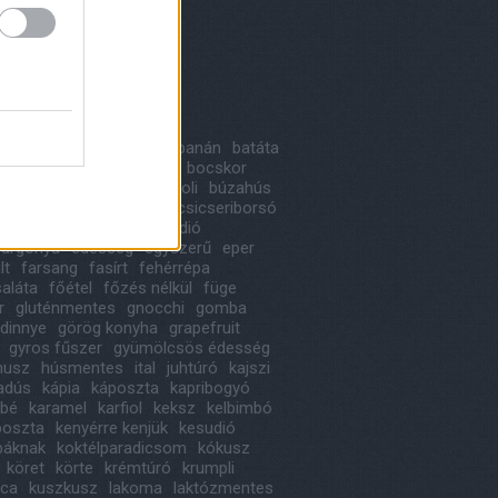
8 május
(
1
)
 április
(
1
)
ább
...
kék
a
alma
avokádó
bab
banán
batáta
likom
birs
blogkóstoló
bocskor
ka
bonbon
borsó
brokkoli
búzahús
oni
cékla
cseresznye
csicseriborsó
ládé
cukkini
desszert
dió
urgonya
édesség
egyszerű
eper
lt
farsang
fasírt
fehérrépa
saláta
főétel
főzés nélkül
füge
r
gluténmentes
gnocchi
gomba
dinnye
görög konyha
grapefruit
gyros fűszer
gyümölcsös édesség
usz
húsmentes
ital
juhtúró
kajszi
iadús
kápia
káposzta
kapribogyó
ábé
karamel
karfiol
keksz
kelbimbó
poszta
kenyérre kenjük
kesudió
báknak
koktélparadicsom
kókusz
köret
körte
krémtúró
krumpli
ica
kuszkusz
lakoma
laktózmentes