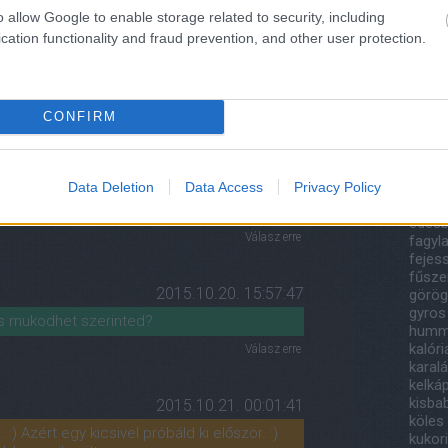
201
o allow Google to enable storage related to security, including
2018
cation functionality and fraud prevention, and other user protection.
Tov
2014.08.25. 09:26:47
el nem, de kókusztejjel működik! :)
Cím
Válasz erre
CONFIRM
áfony
bazsa
2014.08.25. 09:28:54
papri
canell
Data Deletion
Data Access
Privacy Policy
PDATE: rizstejjel nem, de kókusztejjel
csoko
édesb
Válasz erre
fagyla
fejes
fűsze
2015.10.20. 15:57:47
görög
gyros
 is mukodhet szerinted?
humm
kalór
Válasz erre
karal
kelká
kisba
2015.10.21. 00:01:41
köles
. :) Azért egy kicsivel próbáld ki először. :)
kukor