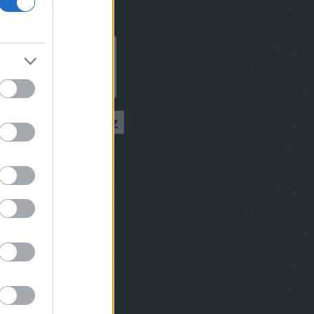
ívum
9 augusztus
(
1
)
 július
(
1
)
 március
(
2
)
 február
(
2
)
8 december
(
1
)
 október
(
2
)
8 augusztus
(
1
)
 július
(
1
)
 június
(
2
)