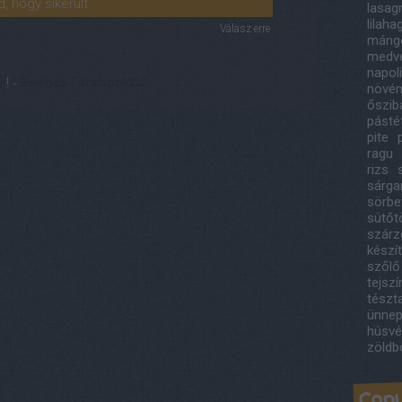
, hogy sikerült.
lasag
lilah
Válasz erre
máng
medv
napol
lj
! ‐
Belépés Facebookkal
növény
őszib
pást
pite
ragu
rizs
sárga
sörbe
sütőt
szárze
készí
szőlő
tejsz
tészt
ünnep
húsvé
zöldb
Copy