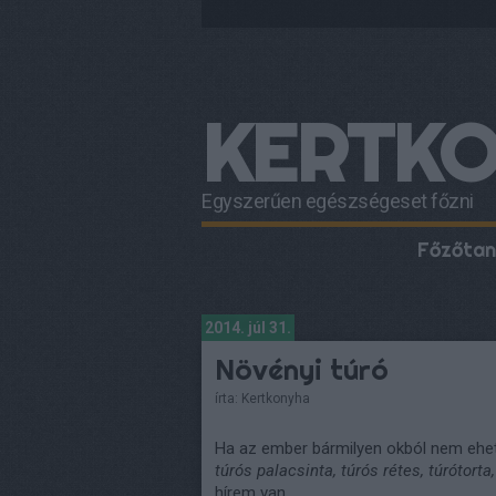
KERTK
Egyszerűen egészségeset főzni
Főzőtan
2014. júl 31.
Növényi túró
írta:
Kertkonyha
Ha az ember bármilyen okból nem ehet
túrós palacsinta, túrós rétes, túrótorta
hírem van.