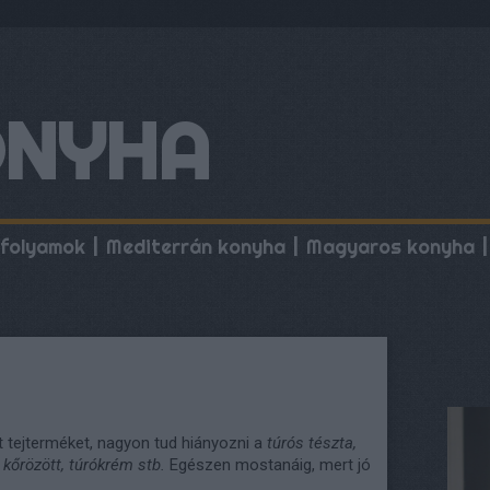
ONYHA
folyamok
Mediterrán konyha
Magyaros konyha
 tejterméket, nagyon tud hiányozni a
túrós tészta,
, kőrözött, túrókrém stb.
Egészen mostanáig, mert jó