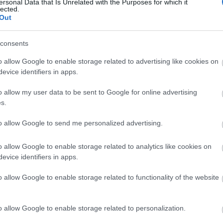
ersonal Data that Is Unrelated with the Purposes for which it
Válasz erre
lected.
Out
2014.08.01. 13:28:09
consents
g gárgyult.
ntes diétán és azt hallottam,hogy ne adjak
o allow Google to enable storage related to advertising like cookies on
jet. Így mi csak zabtejet és kókusz tejet
evice identifiers in apps.
zal is meg lehetne csinálni?
Válasz erre
o allow my user data to be sent to Google for online advertising
s.
2014.08.01. 13:29:58
Arch
to allow Google to send me personalized advertising.
 meg a hozzászólások és látom már
201
o allow Google to enable storage related to analytics like cookies on
2019
Válasz erre
evice identifiers in apps.
2019
2019
o allow Google to enable storage related to functionality of the website
201
2014.08.01. 15:06:34
2018
zia Kati! Örülök, hogy tetszik a recept! :) Meg
201
is, és jelzek. :) Edit
2018
o allow Google to enable storage related to personalization.
2018
Válasz erre