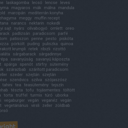
ne
laskagomba
lecsó
lencse
leves
agyma
magyaros
mák
málna
mandula
old
marcipán
mediterrán konyha
ehagyma
meggy
muffin recept
itana
narancs
nektarin
nokedli
i sajt
nyárs
olívabogyó
omlett
oreo
arack
padlizsán
paradicsom
parfé
étom
patisszon
penne
pesto
piskóta
pizza
pörkölt
puding
puliszka
quinoa
rakott krumpli
retek
ribizli
rizottó
saláta
sárgabarack
sárgadinnye
répa
savanyúság
savanyú káposzta
t
spárga
spenót
stirfry
sütemény
ök
szárazbab
szárított paradicsom
ller
szeder
szejtán
szejtán
tése
szendvics
szilva
szójaszósz
tahini
tea
teasütemény
tejszín
ínhab
tészta
tofu
tojásmentes
töltött
a
torta
trüffel
turmix
túró
uborka
i
vegaburger
vegán
veganéz
vegán
t
vegetáriánus
virsli
zeller
zöldbab
orsó
right