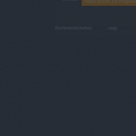
Hálás lennék, ha megírnád
Kommentezéshez
lépj be
, vagy
regisztrá