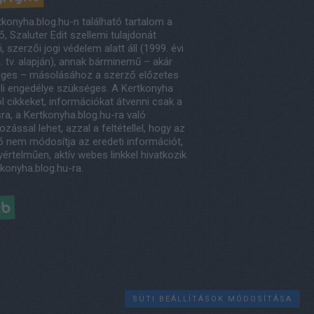
tkonyha.blog.hu-n található tartalom a
, Szaluter Edit szellemi tulajdonát
, szerzői jogi védelem alatt áll (1999. évi
. tv. alapján), annak bárminemű – akár
eges – másolásához a szerző előzetes
eli engedélye szükséges. A Kertkonyha
l cikkeket, információkat átvenni csak a
ra, a Kertkonyha.blog.hu-ra való
ozással lehet, azzal a feltétellel, hogy az
ő nem módosítja az eredeti információt,
értelműen, aktív webes linkkel hivatkozik
tkonyha.blog.hu-ra.
éb
SÜTI BEÁLLÍTÁSOK MÓDOSÍTÁSA