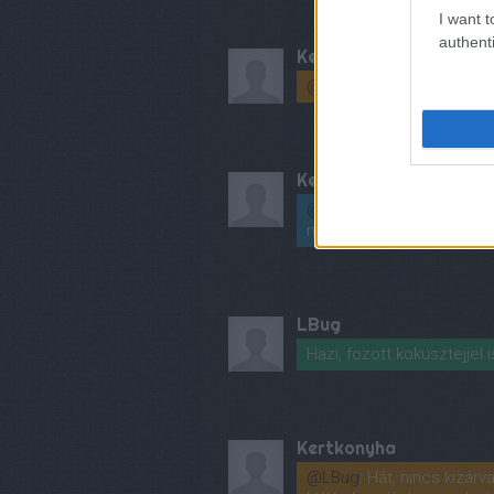
I want t
authenti
Kertkonyha
@Bronz
: UPDATE: rizstejj
Kertkonyha
@Katalin Józsáné Pap
: U
működik! :)
LBug
Hazi, fozott kokusztejjel
Kertkonyha
@LBug
: Hát, nincs kizárva