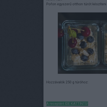
Pofon egyszerű otthon túrót készíteni
Hozzávalók 250 g túróhoz:
A receptért IDE KATTINTS!