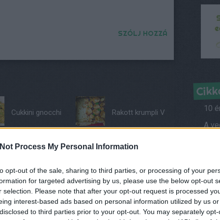
SZÓLJ HOZZÁ
Cikk
10 é
Cukkini gnocchi
Rakott krumpli V
Híre
Not Process My Personal Information
címe:
i/trackback/id/6555111
to opt-out of the sale, sharing to third parties, or processing of your per
Kérd
formation for targeted advertising by us, please use the below opt-out s
r selection. Please note that after your opt-out request is processed y
Ról
eing interest-based ads based on personal information utilized by us or
Vegá
értelmében felhasználói tartalomnak minősülnek, értük a
disclosed to third parties prior to your opt-out. You may separately opt-
n felelősséget nem vállal, azokat nem ellenőrzi. Kifogás