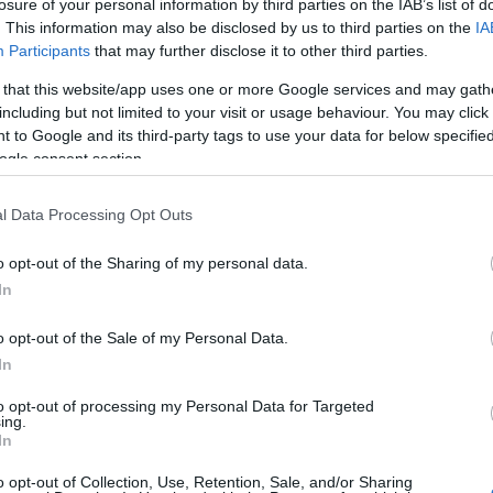
losure of your personal information by third parties on the IAB’s list of
 Részletek a
Felhasználási feltételekben
és az
adatvédelmi
. This information may also be disclosed by us to third parties on the
IA
Participants
that may further disclose it to other third parties.
Kere
2014.07.31. 19:47:02
 that this website/app uses one or more Google services and may gath
zített) kesu, vagy kókusz tejjel is?
including but not limited to your visit or usage behaviour. You may click 
Válasz erre
 to Google and its third-party tags to use your data for below specifi
ogle consent section.
2014.07.31. 20:46:57
l Data Processing Opt Outs
Visit 
 kérdés, hogy azokban a tejekben van-e
t a fehérjét is kicsapja-e az ecet. Én még
o opt-out of the Sharing of my personal data.
 de megnézem mással is, és jelzek. Szólj te
Part
özben! :)
In
Válasz erre
o opt-out of the Sale of my Personal Data.
In
2014.08.01. 13:26:23
to opt-out of processing my Personal Data for Targeted
ing.
ás lesz a Totu után.
In
an. Nekem a 15hós babám tejfehlrje
o opt-out of Collection, Use, Retention, Sale, and/or Sharing