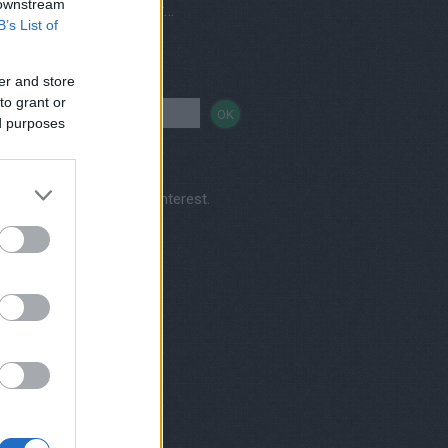
 downstream
Vegetáriánus és vegán éttermek, házhozszállítás
B’s List of
sés
er and store
to grant or
ed purposes
Kertkonyha's profile on Pinterest.
nereink