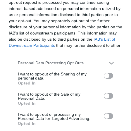
Ízesítsük be a salátát
opt-out request is processed you may continue seeing
interest-based ads based on personal information utilized by
Egy tálban salátalevelekből formázzunk fészket,
us or personal information disclosed to third parties prior to
és töltsük bele a salátát.
your opt-out. You may separately opt-out of the further
disclosure of your personal information by third parties on the
IAB’s list of downstream participants. This information may
also be disclosed by us to third parties on the
IAB’s List of
Jó étvágyat!
Downstream Participants
that may further disclose it to other
Elkészítési idő: 10 perc
third parties.
Extra tipp
: A céklát célszerű gumikesztyűben
Please note that this website/app uses one or more Google
Personal Data Processing Opt Outs
hámozni és felvágni, hogy ne fogja össze a kezünket.
services and may gather and store information including but
not limited to your visit or usage behaviour. You may click to
I want to opt-out of the Sharing of my
personal data.
grant or deny consent to Google and its third-party tags to
Opted In
Egy kattintás, és nem maradsz le a további receptekről:
use your data for below specified purposes in below Google
consent section.
I want to opt-out of the Sale of my
Personal Data.
Opted In
I want to opt-out of processing my
Personal Data for Targeted Advertising.
Opted In