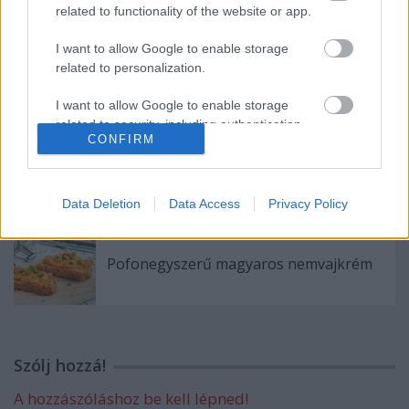
related to functionality of the website or app.
I want to allow Google to enable storage
related to personalization.
Rakott kel (vegán)
I want to allow Google to enable storage
related to security, including authentication
CONFIRM
functionality and fraud prevention, and other
user protection.
Ribizlis köleskoch
Data Deletion
Data Access
Privacy Policy
Pofonegyszerű magyaros nemvajkrém
Szólj hozzá!
A hozzászóláshoz be kell lépned!