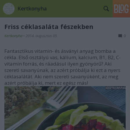
Kertkonyha
Friss céklasaláta fészekben
Kertkonyha
•
2014. augusztus 05.
0
Fantasztikus vitamin- és ásványi anyag bomba a
cékla. Első osztályú vas, kálium, kalcium, B1, B2, C-
vitamin forrás, és ráadásul ilyen gyönyörű? Aki
szereti savanyúnak, az azért próbálja ki ezt a nyers
céklasalátát. Aki nem szereti savanyúként, az meg
azért próbálja ki, mert ez egész más!