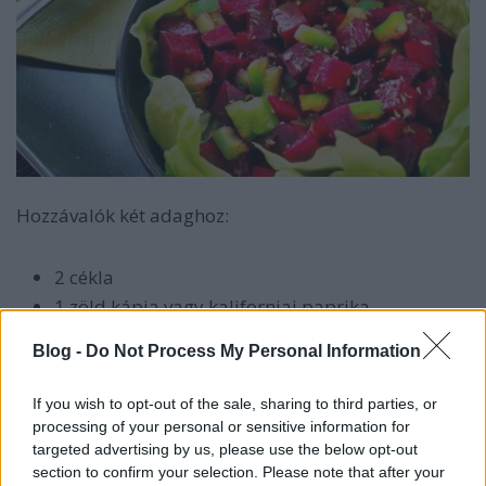
Hozzávalók két adaghoz:
2 cékla
1 zöld kápia vagy kaliforniai paprika
salátalevél a tálaláshoz
Blog -
Do Not Process My Personal Information
olíva olaj, só, bors, oregánó
If you wish to opt-out of the sale, sharing to third parties, or
Hámozzuk meg a céklát, és vágjuk kockára.
processing of your personal or sensitive information for
Vágjuk hasonló méretűre a paprikát is, és
targeted advertising by us, please use the below opt-out
keverjük össze a kettőt.
section to confirm your selection. Please note that after your