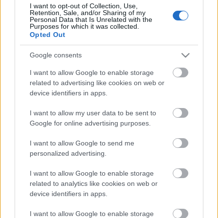
I want to opt-out of Collection, Use,
Retention, Sale, and/or Sharing of my
Personal Data that Is Unrelated with the
Purposes for which it was collected.
Opted Out
Google consents
Címkék:
saláta
gluténmentes
cékla
vegetáriánus
laktózmentes
vegán
főzés nélkül
I want to allow Google to enable storage
related to advertising like cookies on web or
device identifiers in apps.
I want to allow my user data to be sent to
Ajánlott bejegyzések:
Google for online advertising purposes.
I want to allow Google to send me
Csipkés rakott karfiol
personalized advertising.
I want to allow Google to enable storage
related to analytics like cookies on web or
device identifiers in apps.
Színpompás bableves
I want to allow Google to enable storage