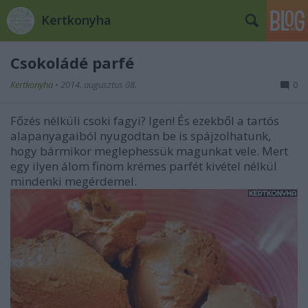
Kertkonyha
Csokoládé parfé
Kertkonyha
•
2014. augusztus 08.
0
Főzés nélküli csoki fagyi? Igen! És ezekből a tartós
alapanyagaiból nyugodtan be is spájzolhatunk,
hogy bármikor meglephessük magunkat vele. Mert
egy ilyen álom finom krémes parfét kivétel nélkül
mindenki megérdemel.