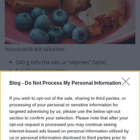
Hozzávalók két tálkához:
340 g tofu (ha van, a "selymes" fajta)
6 evőkanál kakaópor
3 evőkanál cukor, 1 csomag vaníliás cukor
Blog -
Do Not Process My Personal Information
1 mokkáskanál sütőrum
1 csipet só
If you wish to opt-out of the sale, sharing to third parties, or
processing of your personal or sensitive information for
A tofuról öntsük le a levét és centis szeletekre
targeted advertising by us, please use the below opt-out
vágva itassuk róla le a nedvességet papírtörlő
section to confirm your selection. Please note that after your
segítségével.
opt-out request is processed you may continue seeing
A hozzávalókat tegyük egy turmixgépbe, és 1
interest-based ads based on personal information utilized by
perc alatt dolgozzuk simára.
us or personal information disclosed to third parties prior to