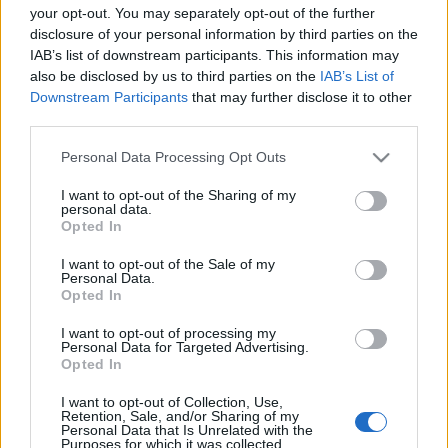
your opt-out. You may separately opt-out of the further
Tegyük 1-2 órára a mélyhűtőbe. Nem kell
disclosure of your personal information by third parties on the
kevergetni, finom parfé lesz belőle magától.
IAB’s list of downstream participants. This information may
also be disclosed by us to third parties on the
IAB’s List of
Jó étvágyat!
Downstream Participants
that may further disclose it to other
third parties.
Elkészítési idő: 5 perc
Please note that this website/app uses one or more Google
Personal Data Processing Opt Outs
Fagyasztási idő: a mélyhűtő teljesítményétől
services and may gather and store information including but
függően 1-2 óra
not limited to your visit or usage behaviour. You may click to
I want to opt-out of the Sharing of my
personal data.
grant or deny consent to Google and its third-party tags to
Egy kattintás, és nem maradsz le a további receptekről:
Opted In
use your data for below specified purposes in below Google
consent section.
I want to opt-out of the Sale of my
Personal Data.
Opted In
I want to opt-out of processing my
Personal Data for Targeted Advertising.
Opted In
Címkék:
fagylalt
csokoládé
édesség
tofu
desszert
gluténmentes
vegetáriánus
laktózmentes
vegán
parfé
főzés
I want to opt-out of Collection, Use,
Retention, Sale, and/or Sharing of my
nélkül
kalóriadús
Personal Data that Is Unrelated with the
Purposes for which it was collected.