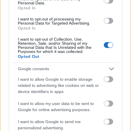
Adjuk hozzá a ceruzababot, öntsük fel vízzel,
Personal Data.
Opted In
hogy ellepje, majd a főzés legvégén adjuk hozzá
a kaprot és a citromlevet is.
I want to opt-out of processing my
Personal Data for Targeted Advertising.
Extra tipp
: ne főzzük túl, sőt, maradjon ropogós a
Opted In
bab, hűlés közben is puhulni fog még.
I want to opt-out of Collection, Use,
Retention, Sale, and/or Sharing of my
Jó étvágyat!
Personal Data that Is Unrelated with the
Purposes for which it was collected.
Elkészítési idő (félkész csicseriborsóból): 30 perc
Opted Out
Egy kattintás, és nem maradsz le a további receptekről:
Google consents
I want to allow Google to enable storage
related to advertising like cookies on web or
device identifiers in apps.
I want to allow my user data to be sent to
Google for online advertising purposes.
I want to allow Google to send me
personalized advertising.