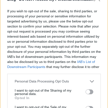
4 kávéskanál étkezési keményítő
2 evőkanál friss kapor
If you wish to opt-out of the sale, sharing to third parties, or
4 evőkanál friss citromlé
processing of your personal or sensitive information for
1 mokkáskanál őrölt köménymag
targeted advertising by us, please use the below opt-out
section to confirm your selection. Please note that after your
só, bors
opt-out request is processed you may continue seeing
1/2 dl olaj
interest-based ads based on personal information utilized by
us or personal information disclosed to third parties prior to
Előkészületek: előző este áztassuk be a
your opt-out. You may separately opt-out of the further
csicseriborsót , majd aznap főzzük puhára. Ha
disclosure of your personal information by third parties on the
konzervet használunk, ez a lépés kimarad,
IAB’s list of downstream participants. This information may
vagyis időt spórolunk. Én mégis perverzül
also be disclosed by us to third parties on the
IAB’s List of
ragaszkodom a hagyományos, szárított
Downstream Participants
that may further disclose it to other
csicseriborsóhoz, de persze mindenki lecserélheti
third parties.
ízlés szerint a félkészre.
Please note that this website/app uses one or more Google
Personal Data Processing Opt Outs
services and may gather and store information including but
Az olajon megpirítjuk a felaprított hagymát.
not limited to your visit or usage behaviour. You may click to
I want to opt-out of the Sharing of my
Öntsük rá a csicseriborsót, 3 dl vizet és a tejben
personal data.
grant or deny consent to Google and its third-party tags to
elkevert keményítőt.
Opted In
use your data for below specified purposes in below Google
Sózzuk, borsozzuk, és főzzük össze.
consent section.
I want to opt-out of the Sale of my