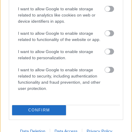
Címkék:
köret
zöldbab
főétel
csicseriborsó
gluténmentes
I want to allow Google to enable storage
egyszerű
vegetáriánus
laktózmentes
vegán
related to analytics like cookies on web or
device identifiers in apps.
I want to allow Google to enable storage
related to functionality of the website or app.
Ajánlott bejegyzések:
I want to allow Google to enable storage
related to personalization.
Színpompás bableves
I want to allow Google to enable storage
related to security, including authentication
functionality and fraud prevention, and other
user protection.
Cukkini gnocchi
CONFIRM
Sült csicseri
Data Deletion
Data Access
Privacy Policy