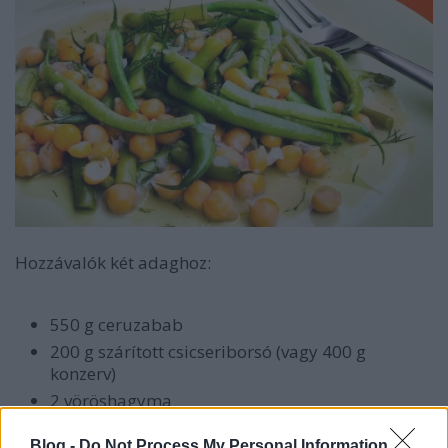
Hozzávalók két adaghoz:
550 g ceruzabab
200 g szárított csicseriborsó (vagy 400 g
konzerv)
2 vöröshagyma
1/2 dl (növényi) tej
Blog -
Do Not Process My Personal Information