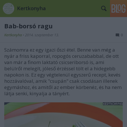
Kertkonyha
Bab-borsó ragu
Kertkonyha
•
2014. szeptember 13.
0
Számomra ez egy igazi őszi étel. Benne van még a
nyár a friss kaporral, ropogós ceruzababbal, de ott
van már a finom laktató csicseriborsó is, ami
belülről melegít, jóleső érzéssel tölt el a hidegebb
napokon is. Ez egy végtelenül egyszerű recept, kevés
hozzávalóval, amik "csupán" csak csodásan illenek
egymáshoz, és amitől az ember körbenéz, és ha nem
látja senki, kinyalja a tányért.