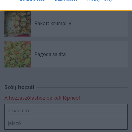
Rakott krumpli V
Pagoda saláta
Szólj hozzá!
A hozzászóláshoz be kell lépned!