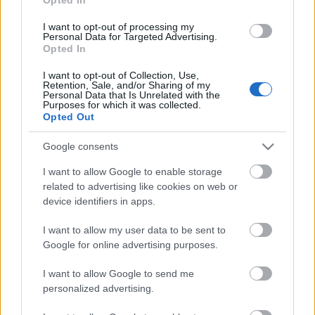
marad el a hatás: egy íz sem fog kiérződni,
"kilógni" a többi közül, viszont szépen
I want to opt-out of processing my
egybeolvadnak, úgy alkotnak tökéletes harmóniát.
Personal Data for Targeted Advertising.
Opted In
Jó étvágyat!
I want to opt-out of Collection, Use,
Elkészítési idő: 20 perc
Retention, Sale, and/or Sharing of my
Personal Data that Is Unrelated with the
Purposes for which it was collected.
Egy kattintás, és nem maradsz le a további receptekről:
Opted Out
Google consents
I want to allow Google to enable storage
related to advertising like cookies on web or
device identifiers in apps.
I want to allow my user data to be sent to
Google for online advertising purposes.
Címkék:
leves
borsó
egyszerű
vegetáriánus
magyaros
I want to allow Google to send me
laktózmentes
vegán
personalized advertising.