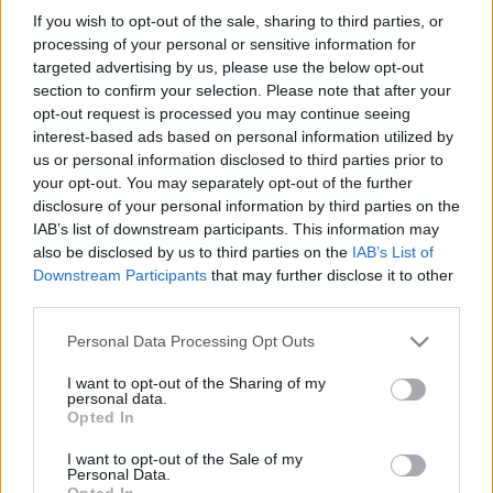
2 dl (Joya) tejföl
If you wish to opt-out of the sale, sharing to third parties, or
2 kávéskanál liszt
processing of your personal or sensitive information for
targeted advertising by us, please use the below opt-out
2 kávéskanál citromlé
section to confirm your selection. Please note that after your
6 evőkanál olaj
opt-out request is processed you may continue seeing
interest-based ads based on personal information utilized by
us or personal information disclosed to third parties prior to
Az olajon pirítsuk barnára a napraforgómagot,
your opt-out. You may separately opt-out of the further
vigyázva, nehogy megégjen. Adjuk hozzá a
disclosure of your personal information by third parties on the
borsót és a káposztát is, és pár percig
IAB’s list of downstream participants. This information may
piruljanak együtt.
also be disclosed by us to third parties on the
IAB’s List of
Fűszerezzük, öntsük fel vízzel, és amikor már
Downstream Participants
that may further disclose it to other
majdnem forr, habarjuk be a tejföllel. Előzőleg a
third parties.
lisztet keverjük a tejfölbe, majd adjunk hozzá a
Please note that this website/app uses one or more Google
Personal Data Processing Opt Outs
levesből, végül öntsük az egészet a fazékba.
services and may gather and store information including but
Amint felforrt, kész is, zárjuk el, hogy a
not limited to your visit or usage behaviour. You may click to
I want to opt-out of the Sharing of my
zöldségek roppanósak maradjanak.
personal data.
grant or deny consent to Google and its third-party tags to
Opted In
use your data for below specified purposes in below Google
consent section.
I want to opt-out of the Sale of my
Extra tipp
: ha ügyelünk a megadott arányokra, nem
Personal Data.
Opted In