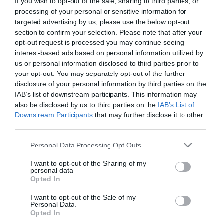
só, bors, 1 mokkáskanál kakukkfű, fél
If you wish to opt-out of the sale, sharing to third parties, or
mokkáskanál majoránna, egy csipet
processing of your personal or sensitive information for
pirospaprika
targeted advertising by us, please use the below opt-out
section to confirm your selection. Please note that after your
A felaprított hagymát az olajon pároljuk
opt-out request is processed you may continue seeing
üvegesre, majd pirítsuk meg rajta a darabokra
interest-based ads based on personal information utilized by
vágott gombát.
us or personal information disclosed to third parties prior to
your opt-out. You may separately opt-out of the further
Fűszerezzük, és amikor levet eresztett, adjuk
disclosure of your personal information by third parties on the
hozzá a felaprított körtét, és öntsük fel egy kicsit
IAB’s list of downstream participants. This information may
több vízzel, mint ami ellepi.
also be disclosed by us to third parties on the
IAB’s List of
Amíg fő a gomba, a tejfölben turmixoljuk el a
Downstream Participants
that may further disclose it to other
diót.
third parties.
Habarjuk be a levest úgy, hogy először egy
Please note that this website/app uses one or more Google
Personal Data Processing Opt Outs
kicsit
ad
unk hozzá a levesből, elkeverjük, majd
services and may gather and store information including but
beleöntjük az egészet a fazékba.
not limited to your visit or usage behaviour. You may click to
I want to opt-out of the Sharing of my
Amint felforrt, zárjuk el, botmixerrel dolgozzuk
personal data.
grant or deny consent to Google and its third-party tags to
Opted In
el, és az sem baj, ha nem teljesen sima, hanem
use your data for below specified purposes in below Google
maradnak benne kisebb-nagyobb darabok.
consent section.
I want to opt-out of the Sale of my
Personal Data.
Jó étvágyat!
Opted In