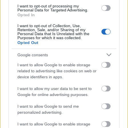
Elkészítési idő: 20 perc
I want to opt-out of processing my
Personal Data for Targeted Advertising.
Opted In
Egy kattintás, és nem maradsz le a további receptekről:
I want to opt-out of Collection, Use,
Retention, Sale, and/or Sharing of my
Personal Data that Is Unrelated with the
Purposes for which it was collected.
Opted Out
Google consents
I want to allow Google to enable storage
related to advertising like cookies on web or
device identifiers in apps.
I want to allow my user data to be sent to
Google for online advertising purposes.
Címkék:
körte
leves
dió
gomba
gluténmentes
vegetáriánus
magyaros
laktózmentes
vegán
I want to allow Google to send me
personalized advertising.
I want to allow Google to enable storage