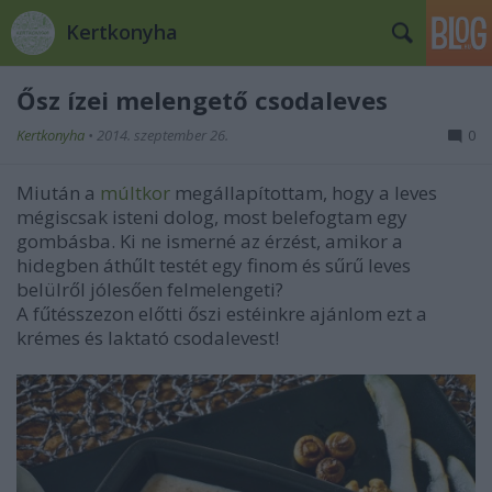
Kertkonyha
Ősz ízei melengető csodaleves
Kertkonyha
•
2014. szeptember 26.
0
Miután a
múltkor
megállapítottam, hogy a leves
mégiscsak isteni dolog, most belefogtam egy
gombásba. Ki ne ismerné az érzést, amikor a
hidegben áthűlt testét egy finom és sűrű leves
belülről jólesően felmelengeti?
A fűtésszezon előtti őszi estéinkre ajánlom ezt a
krémes és laktató csodalevest!