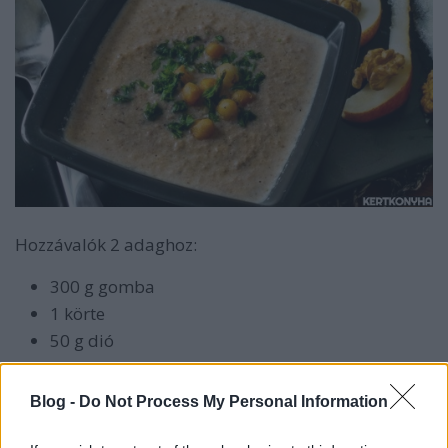
Hozzávalók 2 adaghoz:
300 g gomba
1 körte
50 g dió
1 fej vöröshagyma
100 g (Joya) tejföl
Blog -
Do Not Process My Personal Information
3 evőkanál olaj