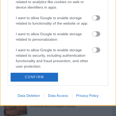
related to analytics like cookies on web or
Ajánlott bejegyzések:
device identifiers in apps.
I want to allow Google to enable storage
“Húsleves” tökmagból
related to functionality of the website or app.
I want to allow Google to enable storage
related to personalization.
I want to allow Google to enable storage
Ribizlis köleskoch
related to security, including authentication
functionality and fraud prevention, and other
user protection.
CONFIRM
Vegán digestive keksz
Data Deletion
Data Access
Privacy Policy
Csokikrém (Superfood)