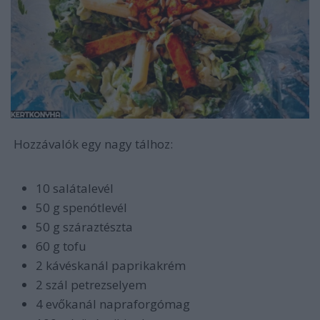
Hozzávalók egy nagy tálhoz:
10 salátalevél
50 g spenótlevél
50 g száraztészta
60 g tofu
2 kávéskanál paprikakrém
2 szál petrezselyem
4 evőkanál napraforgómag