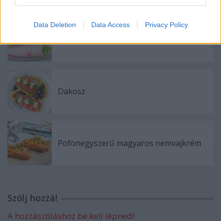
Data Deletion
Data Access
Privacy Policy
Tápiókás jégkrém
Dakosz
Pofonegyszerű magyaros nemvajkrém
Szólj hozzá!
A hozzászóláshoz be kell lépned!