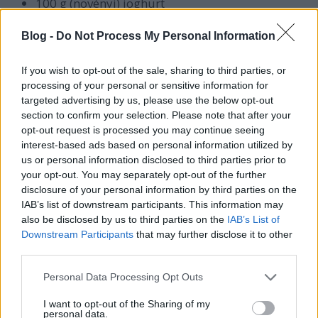
100 g (növényi) joghurt
25 g
veganéz
(majonéz)
Blog -
Do Not Process My Personal Information
15 g olívaolaj
If you wish to opt-out of the sale, sharing to third parties, or
processing of your personal or sensitive information for
Előkészületek:
targeted advertising by us, please use the below opt-out
section to confirm your selection. Please note that after your
Főzzük ki a tésztát, pirítsuk meg a
opt-out request is processed you may continue seeing
napraforgómagot, és tegyük őket félre.
interest-based ads based on personal information utilized by
us or personal information disclosed to third parties prior to
A tofut vágjuk csíkokra, majd kis olajon és
your opt-out. You may separately opt-out of the further
paprikakrémen pirítsuk meg minden oldalát.
disclosure of your personal information by third parties on the
A joghurtot keverjük el a majonézzel, a maradék
IAB’s list of downstream participants. This information may
olívaolajjal.
also be disclosed by us to third parties on the
IAB’s List of
Downstream Participants
that may further disclose it to other
third parties.
A saláta összeállítása:
Please note that this website/app uses one or more Google
Personal Data Processing Opt Outs
services and may gather and store information including but
A saláta- és spenótleveleket vágjuk csíkokra, és
not limited to your visit or usage behaviour. You may click to
I want to opt-out of the Sharing of my
personal data.