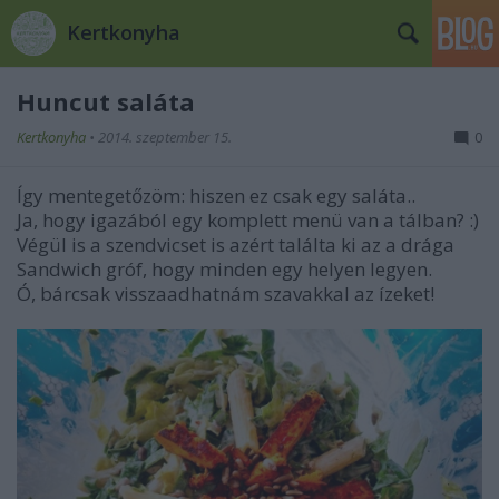
Kertkonyha
Huncut saláta
Kertkonyha
•
2014. szeptember 15.
0
Így mentegetőzöm: hiszen ez csak egy saláta..
Ja, hogy igazából egy komplett menü van a tálban? :)
Végül is a szendvicset is azért találta ki az a drága
Sandwich gróf, hogy minden egy helyen legyen.
Ó, bárcsak visszaadhatnám szavakkal az ízeket!