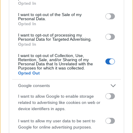
grant or deny consent to Google and its third-party tags to
tegyük egy nagy tálba.
Opted In
use your data for below specified purposes in below Google
Adjuk hozzá a tésztát, az öntetet, és keverjük el.
consent section.
I want to opt-out of the Sale of my
A tetejére tegyük a tofut és szórjuk rá a
Personal Data.
napraforgómagot.
Opted In
I want to opt-out of processing my
Personal Data for Targeted Advertising.
Opted In
Jó étvágyat!
I want to opt-out of Collection, Use,
Retention, Sale, and/or Sharing of my
Elkészítési idő: 25 perc
Personal Data that Is Unrelated with the
Purposes for which it was collected.
Opted Out
Google consents
I want to allow Google to enable storage
Egy kattintás, és nem maradsz le a további receptekről:
related to advertising like cookies on web or
device identifiers in apps.
I want to allow my user data to be sent to
Google for online advertising purposes.