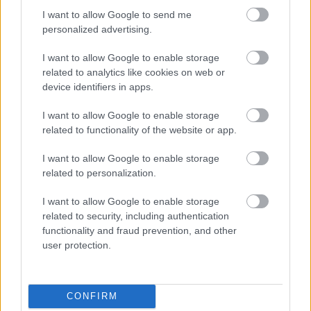
I want to allow Google to send me
personalized advertising.
I want to allow Google to enable storage
related to analytics like cookies on web or
Címkék:
spenót
tofu
egyszerű
penne
vegetáriánus
device identifiers in apps.
laktózmentes
vegán
veganéz
I want to allow Google to enable storage
related to functionality of the website or app.
I want to allow Google to enable storage
Ajánlott bejegyzések:
related to personalization.
I want to allow Google to enable storage
related to security, including authentication
Csipkés rakott karfiol
functionality and fraud prevention, and other
user protection.
Kölestúró-gombóc (gluténmentes)
CONFIRM