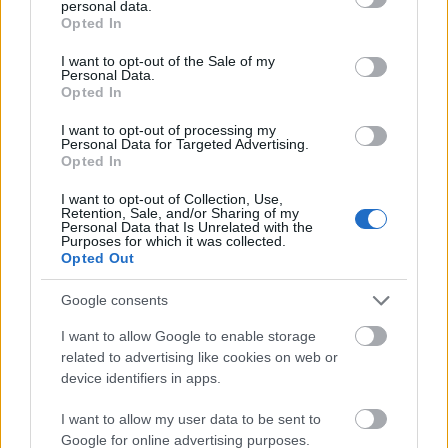
personal data.
grant or deny consent to Google and its third-party tags to
Opted In
use your data for below specified purposes in below Google
consent section.
Egy kattintás, és nem maradsz le a további receptekről:
I want to opt-out of the Sale of my
Personal Data.
Opted In
I want to opt-out of processing my
Personal Data for Targeted Advertising.
Opted In
Töltsd le
ITT
két ajándék receptfüzetünket a Hírlevél
I want to opt-out of Collection, Use,
feliratkozás mellé!
Retention, Sale, and/or Sharing of my
Personal Data that Is Unrelated with the
Purposes for which it was collected.
Opted Out
Google consents
I want to allow Google to enable storage
related to advertising like cookies on web or
device identifiers in apps.
I want to allow my user data to be sent to
Google for online advertising purposes.