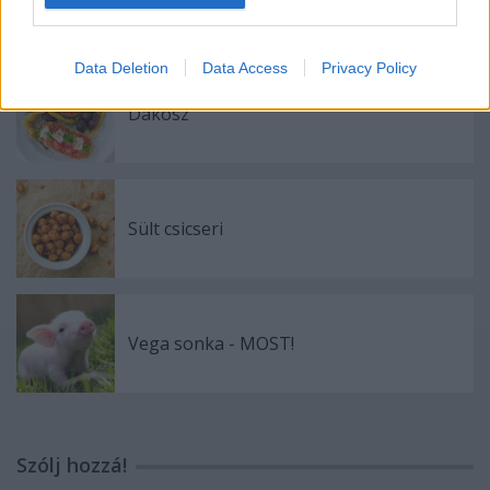
Data Deletion
Data Access
Privacy Policy
Dakosz
Sült csicseri
Vega sonka - MOST!
Szólj hozzá!