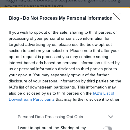
egycentis vastagságúakra.
Blog -
Do Not Process My Personal Information
Az olajon pirítsuk meg a csíkokra vágott
hagymát nagy lángon, majd dobjuk rá a
If you wish to opt-out of the sale, sharing to third parties, or
gombát. A továbbiakban gyakori kevergetés
processing of your personal or sensitive information for
mellett fogjuk majd a hozzávalókat ehhez
targeted advertising by us, please use the below opt-out
pirítani.
section to confirm your selection. Please note that after your
10 perc elteltével a leve már kezd elfőni, ekkor
opt-out request is processed you may continue seeing
dobjuk rá a szejtánt. Sózzuk, borsozzuk a ragut,
interest-based ads based on personal information utilized by
ízesítsük majorannával.
us or personal information disclosed to third parties prior to
your opt-out. You may separately opt-out of the further
Újabb 10 perc elteltével a szejtán kezd
disclosure of your personal information by third parties on the
megpirulni, adjuk hozzá az uborkát.
IAB’s list of downstream participants. This information may
Hagyjuk 10 percig pirulni, majd öntsük le a
also be disclosed by us to third parties on the
IAB’s List of
tejszínnel.
Downstream Participants
that may further disclose it to other
Rottyanjon egyet, és kész is. Rizzsel tálaljuk.
third parties.
Please note that this website/app uses one or more Google
Jó étvágyat!
Personal Data Processing Opt Outs
services and may gather and store information including but
Elkészítési idő: 40 perc
not limited to your visit or usage behaviour. You may click to
I want to opt-out of the Sharing of my