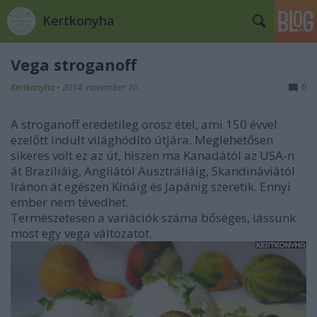
Kertkonyha
Vega stroganoff
Kertkonyha
•
2014. november 10.
0
A stroganoff eredetileg orosz étel, ami 150 évvel
ezelőtt indult világhódító útjára. Meglehetősen
sikeres volt ez az út, hiszen ma Kanadától az USA-n
át Brazíliáig, Angliától Ausztráliáig, Skandináviától
Iránon át egészen Kínáig és Japánig szeretik. Ennyi
ember nem tévedhet.
Természetesen a variációk száma bőséges, lássunk
most egy vega változatot.