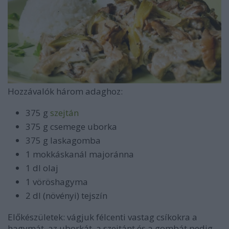
Hozzávalók három adaghoz:
375 g
szejtán
375 g csemege uborka
375 g laskagomba
1 mokkáskanál majoránna
1 dl olaj
1 vöröshagyma
2 dl (növényi) tejszín
Előkészületek: vágjuk félcenti vastag csíkokra a
hagymát, az uborkát, a szejtánt és a gombát pedig