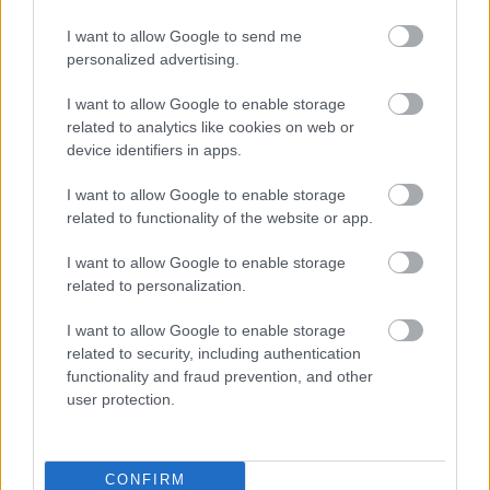
I want to allow Google to send me
personalized advertising.
I want to allow Google to enable storage
related to analytics like cookies on web or
device identifiers in apps.
Címkék:
gomba
főétel
vegetáriánus
laktózmentes
vegán
szejtán
tojásmentes
búzahús
I want to allow Google to enable storage
related to functionality of the website or app.
I want to allow Google to enable storage
related to personalization.
Ajánlott bejegyzések:
I want to allow Google to enable storage
related to security, including authentication
Cukkini gnocchi
functionality and fraud prevention, and other
user protection.
CONFIRM
“Húsleves” tökmagból