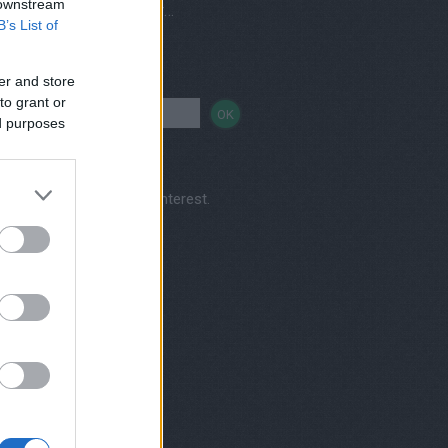
 downstream
Vegetáriánus és vegán éttermek, házhozszállítás
B’s List of
sés
er and store
to grant or
ed purposes
Kertkonyha's profile on Pinterest.
nereink