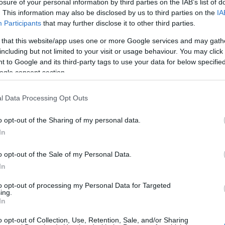
losure of your personal information by third parties on the IAB’s list of
és botmixerrel pépesítsük.
. This information may also be disclosed by us to third parties on the
IA
Participants
that may further disclose it to other third parties.
Kere
 that this website/app uses one or more Google services and may gath
including but not limited to your visit or usage behaviour. You may click 
 to Google and its third-party tags to use your data for below specifi
ogle consent section.
l Data Processing Opt Outs
Visit 
ábbi receptekről:
o opt-out of the Sharing of my personal data.
Part
In
o opt-out of the Sale of my Personal Data.
! Bővebb infóért
KATT IDE
!
In
to opt-out of processing my Personal Data for Targeted
ing.
In
o opt-out of Collection, Use, Retention, Sale, and/or Sharing