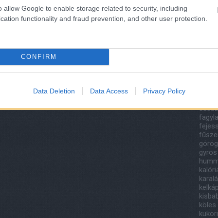
201
o allow Google to enable storage related to security, including
2018
cation functionality and fraud prevention, and other user protection.
Tov
értelmében felhasználói tartalomnak minősülnek, értük a
n felelősséget nem vállal, azokat nem ellenőrzi. Kifogás
 Részletek a
Felhasználási feltételekben
és az
adatvédelmi
Cím
CONFIRM
áfony
bazsa
papri
canell
Data Deletion
Data Access
Privacy Policy
lj
! ‐
Belépés Facebookkal
csoko
édesb
fagyla
fejes
fűsze
görög
gyros
humm
kalór
karal
kelká
kisba
köles
kukor