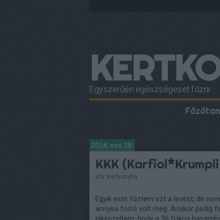
KERTK
Egyszerűen egészségeset főzni
Főzőtan
2014. nov 28.
KKK (Karfiol*Krumpl
írta:
Kertkonyha
Egyik este főztem ezt a levest, de nem
annyira forró volt még. Amikor pedig f
elképzeltem, hogy a 36 fokos hasamban