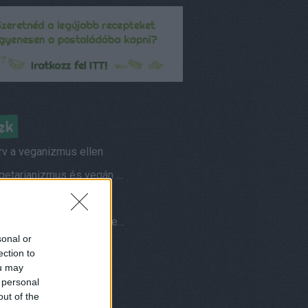
ek
rv a veganizmus ellen
A vegetarianizmus és vegán életmód elterjedtsége
s vegetáriánusok
Hogyan fotózom az ételeimet?
sonal or
ések és válaszok
ection to
ou may
am
 personal
nuár, azaz vegán január
out of the