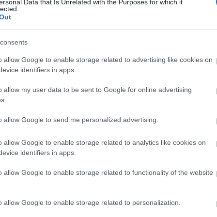
ersonal Data that Is Unrelated with the Purposes for which it
lected.
Out
consents
o allow Google to enable storage related to advertising like cookies on
SZÓLJ HOZZÁ
evice identifiers in apps.
o allow my user data to be sent to Google for online advertising
s.
Arch
to allow Google to send me personalized advertising.
201
Gomba
Vega sonka -
o allow Google to enable storage related to analytics like cookies on
2019
hummusszal,
MOST!
evice identifiers in apps.
2019
rizs magokkal
2019
o allow Google to enable storage related to functionality of the website
201
2018
címe:
201
2018
o allow Google to enable storage related to personalization.
i/trackback/id/6920287
2018