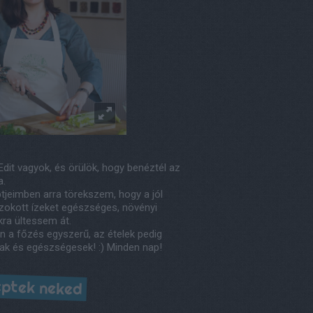
Edit vagyok, és örülök, hogy benéztél az
a.
tjeimben arra törekszem, hogy a jól
okott ízeket egészséges, növényi
kra ültessem át.
n a főzés egyszerű, az ételek pedig
ak és egészségesek! :) Minden nap!
ptek neked