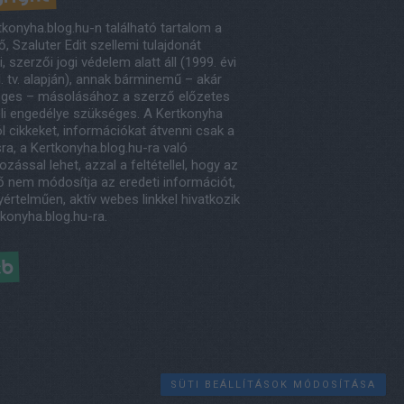
tkonyha.blog.hu-n található tartalom a
, Szaluter Edit szellemi tulajdonát
, szerzői jogi védelem alatt áll (1999. évi
. tv. alapján), annak bárminemű – akár
eges – másolásához a szerző előzetes
eli engedélye szükséges. A Kertkonyha
l cikkeket, információkat átvenni csak a
ra, a Kertkonyha.blog.hu-ra való
ozással lehet, azzal a feltétellel, hogy az
ő nem módosítja az eredeti információt,
értelműen, aktív webes linkkel hivatkozik
tkonyha.blog.hu-ra.
éb
SÜTI BEÁLLÍTÁSOK MÓDOSÍTÁSA