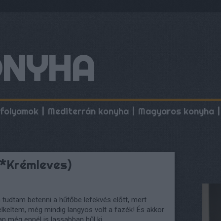
ONYHA
folyamok
Mediterrán konyha
Magyaros konyha
i*Krémleves)
 tudtam betenni a hűtőbe lefekvés előtt, mert
elkeltem, még mindig langyos volt a fazék! És akkor
 még ennél is lassabban hűl ki.