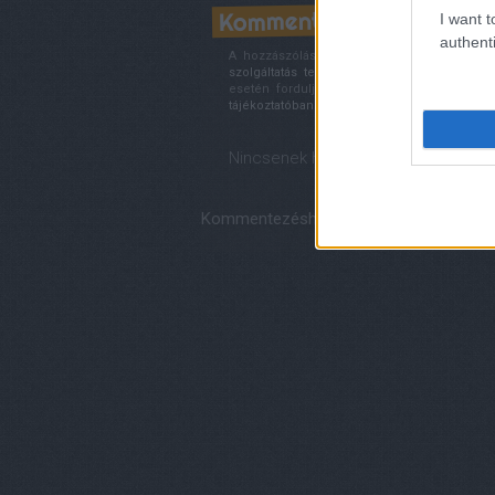
Kommentek:
I want t
authenti
A hozzászólások a
vonatkozó jogszabályok
szolgáltatás technikai
üzemeltetője semmilye
esetén forduljon a blog szerkesztőjéhez.
tájékoztatóban
.
Nincsenek hozzászólások.
Kommentezéshez
lépj be
, vagy
regisztrá