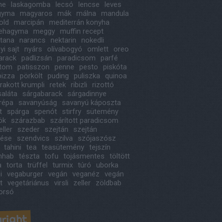
ne
laskagomba
lecsó
lencse
leves
agyma
magyaros
mák
málna
mandula
old
marcipán
mediterrán konyha
ehagyma
meggy
muffin recept
itana
narancs
nektarin
nokedli
i sajt
nyárs
olívabogyó
omlett
oreo
arack
padlizsán
paradicsom
parfé
étom
patisszon
penne
pesto
piskóta
pizza
pörkölt
puding
puliszka
quinoa
rakott krumpli
retek
ribizli
rizottó
saláta
sárgabarack
sárgadinnye
répa
savanyúság
savanyú káposzta
t
spárga
spenót
stirfry
sütemény
ök
szárazbab
szárított paradicsom
ller
szeder
szejtán
szejtán
tése
szendvics
szilva
szójaszósz
tahini
tea
teasütemény
tejszín
ínhab
tészta
tofu
tojásmentes
töltött
a
torta
trüffel
turmix
túró
uborka
i
vegaburger
vegán
veganéz
vegán
t
vegetáriánus
virsli
zeller
zöldbab
orsó
right