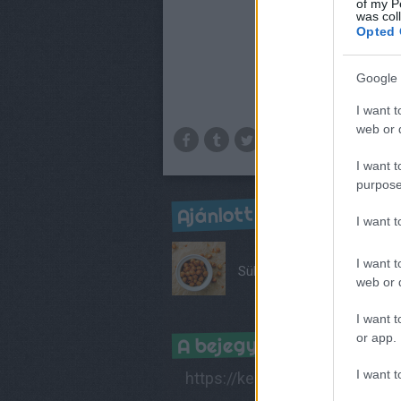
of my P
was col
Opted 
Google 
I want t
web or d
I want t
purpose
Ajánlott bejegyzések:
I want 
I want t
Sült csicseri
web or d
I want t
A bejegyzés trackback 
or app.
I want t
https://kertkonyha.blog.hu/ap