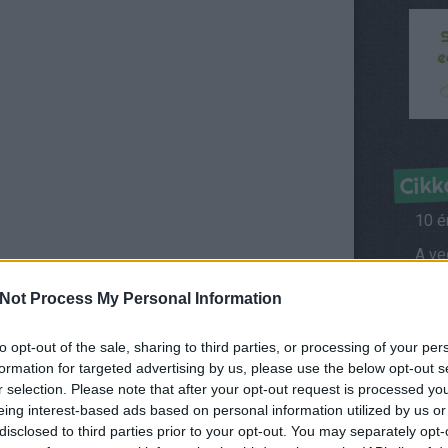
Cikk
10 é
hely
Híre
Not Process My Personal Information
to opt-out of the sale, sharing to third parties, or processing of your per
Kérd
uk meg olajon. Szórjuk rá a fűszereket, és amint
formation for targeted advertising by us, please use the below opt-out s
r selection. Please note that after your opt-out request is processed y
Ról
umplit és az rózsákra szedett karfiolt, és pirítsuk
eing interest-based ads based on personal information utilized by us or
Vegá
disclosed to third parties prior to your opt-out. You may separately opt-
 tejjel, és főzzük, amíg megpuhulnak a zöldségek.