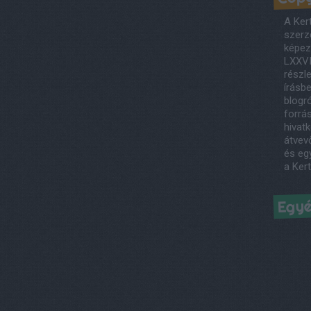
A Ker
szerző
képezi
LXXVI
részl
írásb
blogró
forrás
hivatk
átvev
és egy
a Ker
Egy