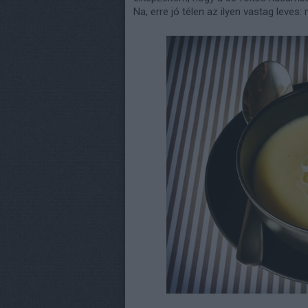
Na, erre jó télen az ilyen vastag leves: