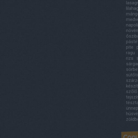
lasag
lilah
máng
medv
napol
növény
őszib
pást
pite
ragu
rizs
sárga
sörbe
sütőt
szárze
készí
szőlő
tejsz
tészt
ünnep
húsvé
zöldb
Copy