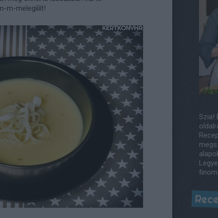
 m-m-melegíííít!
Szia! 
oldalr
Recep
megsz
alapo
Legye
finom
Rece