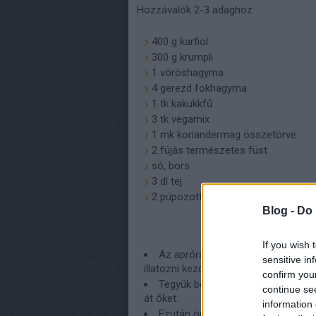
Hozzávalók 2-3 adaghoz:
400 g karfiol
300 g krumpli
1 vöröshagyma
4 gerezd fokhagyma
1 tk kakukkfű
3 tk vegamix
1 mk koriandermag összetörve
2 fújás természetes füst
só, bors
3 dl tej
2 púpozott evőkanál sörélesztő pe
Blog -
Do 
If you wish 
Az apróra vágott hagymákat piríts
sensitive in
illatozni kezd, vegyük le a tűzről.
confirm you
Tegyük bele az apróra kockázott kr
continue se
át őket.
information 
Ezután öntsük fel 8 dl vízzel és a