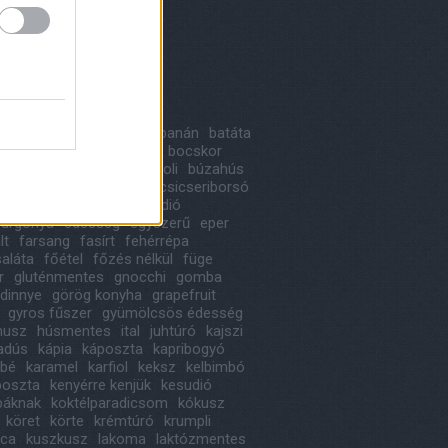
8 május
(
1
)
 április
(
1
)
ább
...
kék
a
alma
avokádó
bab
banán
batáta
likom
birs
blogkóstoló
bocskor
ka
bonbon
borsó
brokkoli
búzahús
oni
cékla
cseresznye
csicseriborsó
ládé
cukkini
desszert
dió
urgonya
édesség
egyszerű
eper
lt
farsang
fasírt
fehérrépa
saláta
főétel
főzés nélkül
füge
r
gluténmentes
gnocchi
gomba
dinnye
görög konyha
grapefruit
gyros fűszer
gyümölcsös édesség
usz
húsmentes
ital
juhtúró
kajszi
iadús
kápia
káposzta
kapribogyó
ábé
karamel
karfiol
keksz
kelbimbó
poszta
kenyérre kenjük
kesudió
báknak
koktélparadicsom
kókusz
köret
körte
krémtúró
krumpli
ica
kuszkusz
lakoma
laktózmentes