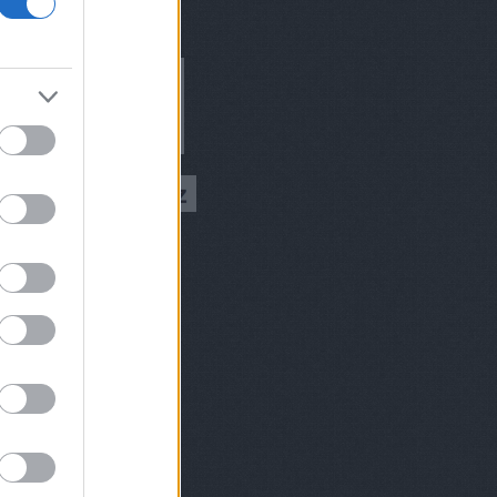
ívum
9 augusztus
(
1
)
 július
(
1
)
 március
(
2
)
 február
(
2
)
8 december
(
1
)
 október
(
2
)
8 augusztus
(
1
)
 július
(
1
)
 június
(
2
)