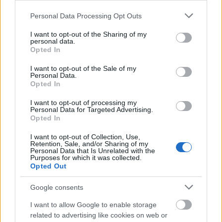
Tálaljuk a sült virslivel.
Please note that this website/app uses one or more Google
Personal Data Processing Opt Outs
services and may gather and store information including but
Jó étvágyat!
not limited to your visit or usage behaviour. You may click to
I want to opt-out of the Sharing of my
personal data.
Elkészítési idő: 45 perc
grant or deny consent to Google and its third-party tags to
Opted In
use your data for below specified purposes in below Google
consent section.
I want to opt-out of the Sale of my
Personal Data.
Opted In
Egy kattintás, és nem maradsz le a további receptekről:
I want to opt-out of processing my
Personal Data for Targeted Advertising.
Opted In
I want to opt-out of Collection, Use,
Retention, Sale, and/or Sharing of my
Töltsd le
ITT
két ajándék receptfüzetünket
Personal Data that Is Unrelated with the
Purposes for which it was collected.
a
Hírlevél
feliratkozás mellé!
Opted Out
Szupergyors Édességek
és
Szupergyors
Vacsorák
receptfüzet
Google consents
I want to allow Google to enable storage
related to advertising like cookies on web or