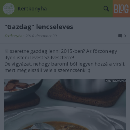
Kertkonyha
"Gazdag" lencseleves
Kertkonyha
•
2014. december 30.
0
Ki szeretne gazdag lenni 2015-ben? Az főzzön egy
ilyen isteni levest Szilveszterre!
De vigyázat, nehogy baromfiból legyen hozzá a virsli,
mert még elszáll vele a szerencsénk! ;)