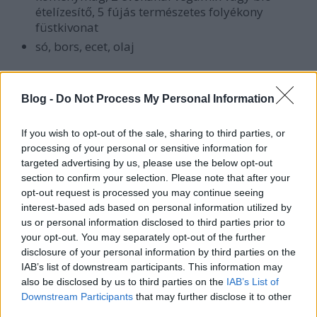
ételízesítő, 5 fújás természetes folyékony
füstkivonat
só, bors, ecet, olaj
Karikázzuk fel a virslit, majd egy fazékban
süssük meg a szeleteket két evőkanál olajon. Ha
Blog -
Do Not Process My Personal Information
szépen megpirult mindkét oldalon, vegyük ki a
virslit és tegyük félre.
If you wish to opt-out of the sale, sharing to third parties, or
Pótoljuk az olajat, és pirítsuk rajta üvegesre az
processing of your personal or sensitive information for
apróra vágott vöröshagymát. Ezután adjuk
targeted advertising by us, please use the below opt-out
hozzá a cukrot és az apróra vágott fokhagymát
section to confirm your selection. Please note that after your
is. Folyamatos kevergetés mellett várjunk, amíg
opt-out request is processed you may continue seeing
karamellizálódik.
interest-based ads based on personal information utilized by
Ekkor adjuk hozzá a megmosott lencsét, az
us or personal information disclosed to third parties prior to
apróra vágott savanyú káposztát, a fűszereket,
your opt-out. You may separately opt-out of the further
disclosure of your personal information by third parties on the
és öntsük fel másfél liter vízzel.
IAB’s list of downstream participants. This information may
Takarékon és fedő alatt főzzük a levest, amíg a
also be disclosed by us to third parties on the
IAB’s List of
lencse megpuhul. A káposzta savanyúságától
Downstream Participants
that may further disclose it to other
függően utólag ízesítsük ecettel.
third parties.