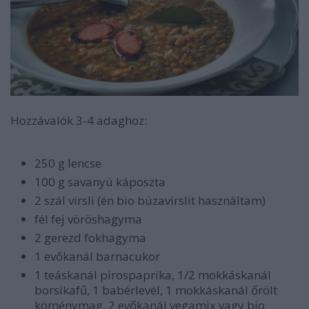
Hozzávalók 3-4 adaghoz:
250 g lencse
100 g savanyú káposzta
2 szál virsli (én bio búzavirslit használtam)
fél fej vöröshagyma
2 gerezd fokhagyma
1 evőkanál barnacukor
1 teáskanál pirospaprika, 1/2 mokkáskanál
borsikafű, 1 babérlevél, 1 mokkáskanál őrölt
köménymag, 2 evőkanál vegamix vagy bio