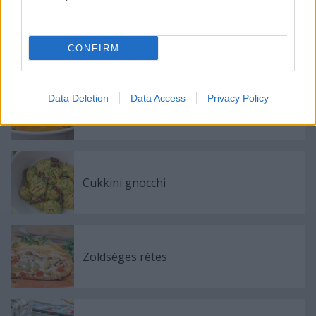
Mediterrán Lakoma
CONFIRM
Data Deletion
Data Access
Privacy Policy
Színpompás bableves
Cukkini gnocchi
Zöldséges rétes