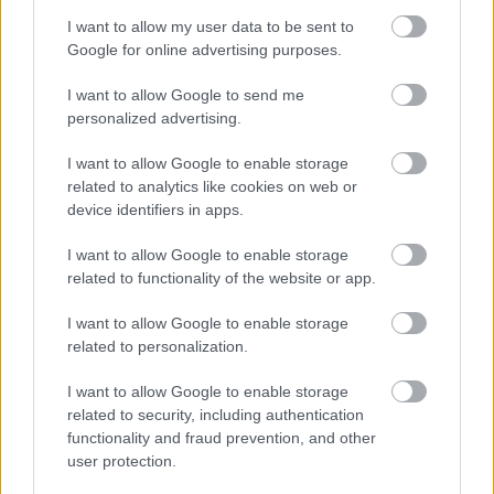
I want to allow my user data to be sent to
Google for online advertising purposes.
I want to allow Google to send me
personalized advertising.
I want to allow Google to enable storage
related to analytics like cookies on web or
device identifiers in apps.
I want to allow Google to enable storage
Címkék:
leves
krumpli
karfiol
gluténmentes
húsmentes
related to functionality of the website or app.
vegetáriánus
magyaros
laktózmentes
vegán
tojásmentes
I want to allow Google to enable storage
related to personalization.
I want to allow Google to enable storage
Ajánlott bejegyzések:
related to security, including authentication
functionality and fraud prevention, and other
user protection.