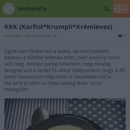
Kertkonyha
KKK (Karfiol*Krumpli*Krémleves)
Kertkonyha
•
2014. november 28.
0
Egyik este főztem ezt a levest, de nem tudtam
betenni a hűtőbe lefekvés előtt, mert annyira forró
volt még. Amikor pedig felkeltem, még mindig
langyos volt a fazék! És akkor elképzeltem, hogy a 36
fokos hasamban még ennél is lassabban hűl ki.
Na, erre jó télen az ilyen vastag leves: m-m-
melegíííít!