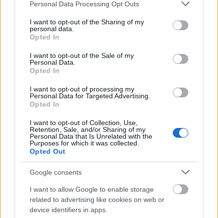
Please note that this website/app uses one or more Google
Personal Data Processing Opt Outs
services and may gather and store information including but
Elkészítési idő: 30 perc
not limited to your visit or usage behaviour. You may click to
I want to opt-out of the Sharing of my
Jó étvágyat!
personal data.
grant or deny consent to Google and its third-party tags to
Opted In
use your data for below specified purposes in below Google
consent section.
I want to opt-out of the Sale of my
Personal Data.
Egy kattintás, és nem maradsz le a további receptekről:
Opted In
I want to opt-out of processing my
Personal Data for Targeted Advertising.
Opted In
I want to opt-out of Collection, Use,
Megjelent a karácsonyi receptfüzetünk! Bővebb
Retention, Sale, and/or Sharing of my
Personal Data that Is Unrelated with the
infóért
KATT IDE
!
Purposes for which it was collected.
Opted Out
Google consents
I want to allow Google to enable storage
related to advertising like cookies on web or
device identifiers in apps.