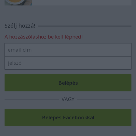
Szólj hozzá!
A hozzászóláshoz be kell lépned!
VAGY