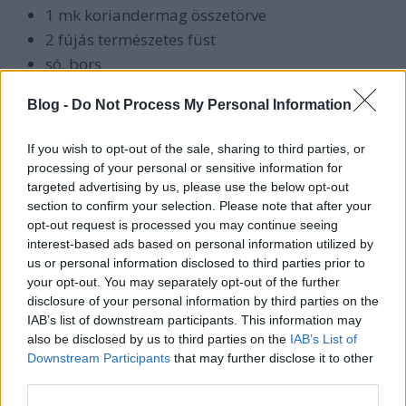
1 mk koriandermag összetörve
2 fújás természetes füst
só, bors
3 dl tej
Blog -
Do Not Process My Personal Information
2 púpozott evőkanál sörélesztő pehely
If you wish to opt-out of the sale, sharing to third parties, or
processing of your personal or sensitive information for
Az apróra vágott hagymákat pirítsuk meg
targeted advertising by us, please use the below opt-out
olajon. Szórjuk rá a fűszereket, és amint illatozni
section to confirm your selection. Please note that after your
opt-out request is processed you may continue seeing
kezd, vegyük le a tűzről.
interest-based ads based on personal information utilized by
Tegyük bele az apróra kockázott krumplit és az
us or personal information disclosed to third parties prior to
rózsákra szedett karfiolt, és pirítsuk át őket.
your opt-out. You may separately opt-out of the further
Ezután öntsük fel 8 dl vízzel és a tejjel, és főzzük,
disclosure of your personal information by third parties on the
amíg megpuhulnak a zöldségek.
IAB’s list of downstream participants. This information may
Szórjunk bele sörélesztő pelyhet, és botmixerrel
also be disclosed by us to third parties on the
IAB’s List of
Downstream Participants
that may further disclose it to other
pépesítsük.
third parties.