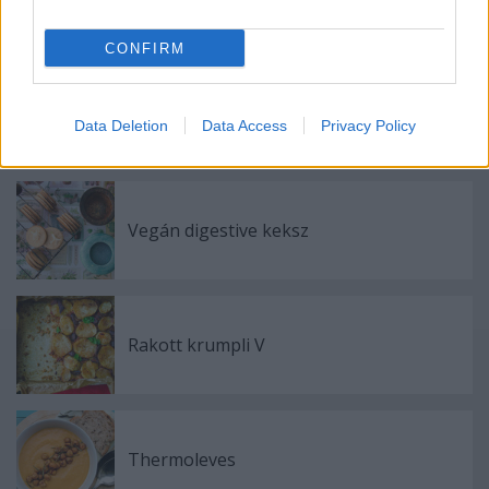
Görög lencseragu
CONFIRM
Ribizlis köleskoch
Data Deletion
Data Access
Privacy Policy
Vegán digestive keksz
Rakott krumpli V
Thermoleves