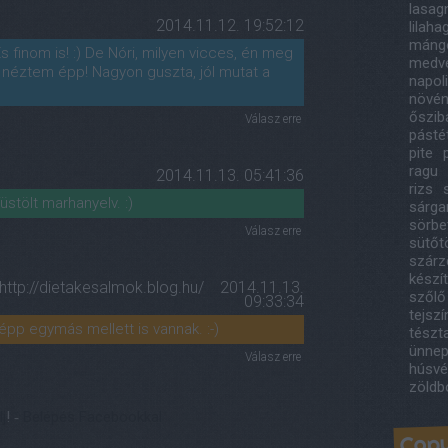
lasag
2014.11.12. 19:52:12
lilah
máng
És finom is! :) De Nóri, milyen vicces, én meg
medv
 néztem épp! Nagyon guszta, jól mutat a
napol
növény
őszib
Válasz erre
pást
pite
ragu
2014.11.13. 05:41:36
rizs
füstölt marhanyelv. :)
sárga
sörbe
Válasz erre
sütőt
szárze
készí
http://dietakesalmok.blog.hu/
2014.11.13.
szőlő
09:33:34
tejsz
 épp egymás mellett is vannak. :-)
tészt
ünnep
Válasz erre
húsvé
zöldb
lj
! ‐
Belépés Facebookkal
Copy