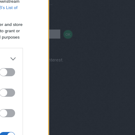
 downstream
Vegetáriánus és vegán éttermek, házhozszállítás
B’s List of
sés
er and store
to grant or
ed purposes
Kertkonyha's profile on Pinterest.
nereink