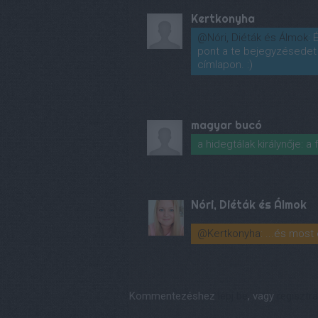
Kertkonyha
@Nóri, Diéták és Álmok
: 
pont a te bejegyzésedet
címlapon. :)
magyar bucó
a hidegtálak királynője: a 
Nóri, Diéták és Álmok
@Kertkonyha
: ...és most
Kommentezéshez
lépj be
, vagy
regisztrá