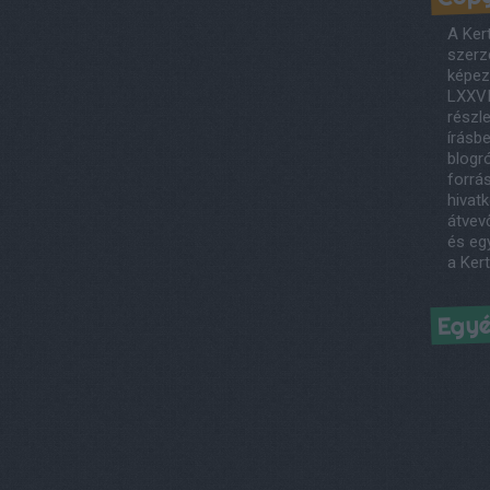
A Ker
szerző
képezi
LXXVI
részl
írásb
blogró
forrás
hivatk
átvev
és egy
a Ker
Egy