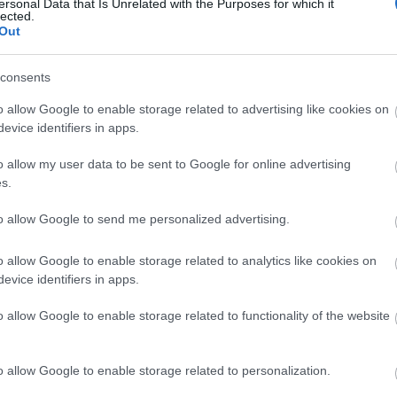
ersonal Data that Is Unrelated with the Purposes for which it
lected.
Out
consents
o allow Google to enable storage related to advertising like cookies on
evice identifiers in apps.
o allow my user data to be sent to Google for online advertising
s.
Arch
to allow Google to send me personalized advertising.
201
o allow Google to enable storage related to analytics like cookies on
2019
evice identifiers in apps.
2019
2019
SZÓLJ HOZZÁ
o allow Google to enable storage related to functionality of the website
201
2018
201
2018
o allow Google to enable storage related to personalization.
2018