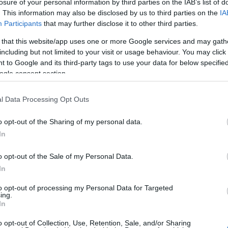
losure of your personal information by third parties on the IAB’s list of
 karalábéhoz, és szórjunk rá búzadarát.
. This information may also be disclosed by us to third parties on the
IA
Participants
that may further disclose it to other third parties.
és rétegezzük le benne a krémeket. Először a
Kere
etkezzen az összes karalábé, és legvégül a
 that this website/app uses one or more Google services and may gath
including but not limited to your visit or usage behaviour. You may click 
ízzel, és pároljuk 40 percet.
 to Google and its third-party tags to use your data for below specifi
ogle consent section.
l Data Processing Opt Outs
Visit 
o opt-out of the Sharing of my personal data.
Part
In
o opt-out of the Sale of my Personal Data.
ábbi receptekről:
In
to opt-out of processing my Personal Data for Targeted
ing.
In
ket a Hírlevél feliratkozás mellé!
o opt-out of Collection, Use, Retention, Sale, and/or Sharing