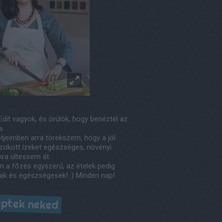
Edit vagyok, és örülök, hogy benéztél az
a.
tjeimben arra törekszem, hogy a jól
okott ízeket egészséges, növényi
kra ültessem át.
n a főzés egyszerű, az ételek pedig
ak és egészségesek! :) Minden nap!
ptek neked