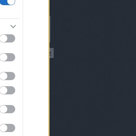
ívum
9 augusztus
(
1
)
 július
(
1
)
 március
(
2
)
 február
(
2
)
8 december
(
1
)
 október
(
2
)
8 augusztus
(
1
)
 július
(
1
)
 június
(
2
)