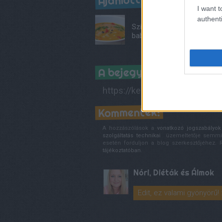
I want t
authenti
Színpompás
bableves
A bejegyzés trackback 
https://kertkonyha.blog.hu/ap
Kommentek:
A hozzászólások a
vonatkozó jogszabályok
szolgáltatás technikai
üzemeltetője semmilye
esetén forduljon a blog szerkesztőjéhez.
tájékoztatóban
.
Nóri, Diéták és Álmok
Edit, ez valami gyönyörű! :