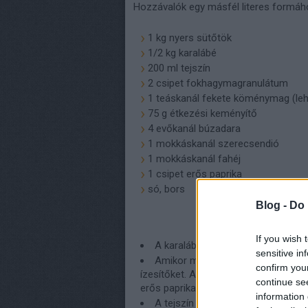
Hozzávalók egy másfél literes formáh
1 kg nyers sütőtök
1/2 kg karalábé
200 ml tejszín
2 csipet fokhagymagranulátum
1 teáskanál fekete köménymag (leh
75 g étkezési keményítő
4 evőkanál búzadara
1 mokkáskanál szerecsendió
1 mokkáskanál fahéj
1 csipet erős paprika
só, bors
Blog -
Do 
If you wish 
A karalábét és a sütőtököt vágjuk
sensitive in
Amikor megpuhult, külön-külön pé
confirm you
ízesítőket. A sütőtökhöz: só, bors, 1
continue se
erős paprika. A karalábéhoz: 2 csipe
information 
A tejszín egyik felében oldjuk fel