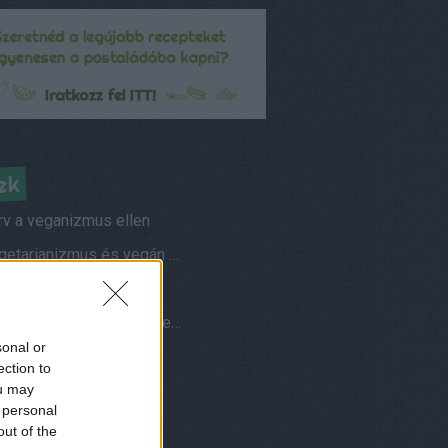
ek
rv a veganizmus ellen
A vegetarianizmus és vegán életmód elterjedtsége
s vegetáriánusok
Hogyan fotózom az ételeimet?
sonal or
ések és válaszok
ection to
ou may
am
 personal
nuár, azaz vegán január
out of the