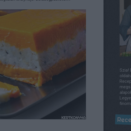
Szia! 
oldalr
Recep
megsz
alapo
Legye
finom
Rece