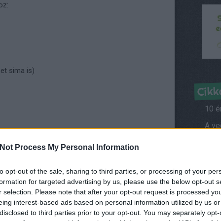
oz:
et sima is)
Cikk
10 é
Híre
Not Process My Personal Information
to opt-out of the sale, sharing to third parties, or processing of your per
Kérd
 kockára, és külön-külön főzzük meg sima vízben.
formation for targeted advertising by us, please use the below opt-out s
pesítsük botmixerrel, és keverjük hozzá az
r selection. Please note that after your opt-out request is processed y
Ról
 mk szerecsendió, 1 mk őrölt fahéj, 1 csipet őrölt
eing interest-based ads based on personal information utilized by us or
t fokhagyma granulátum, 1 tk fekete kömény.
Vegá
disclosed to third parties prior to your opt-out. You may separately opt-
 a keményítőt, ezt öntsük a sütőtökhöz.