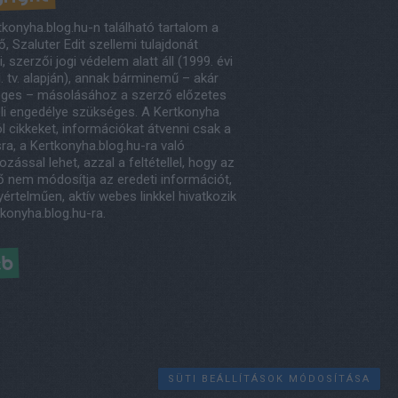
tkonyha.blog.hu-n található tartalom a
, Szaluter Edit szellemi tulajdonát
, szerzői jogi védelem alatt áll (1999. évi
. tv. alapján), annak bárminemű – akár
eges – másolásához a szerző előzetes
eli engedélye szükséges. A Kertkonyha
l cikkeket, információkat átvenni csak a
ra, a Kertkonyha.blog.hu-ra való
ozással lehet, azzal a feltétellel, hogy az
ő nem módosítja az eredeti információt,
értelműen, aktív webes linkkel hivatkozik
tkonyha.blog.hu-ra.
éb
SÜTI BEÁLLÍTÁSOK MÓDOSÍTÁSA