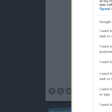
of my P
was col
Opted 
Google 
I want t
web or d
I want t
purpose
I want 
I want t
web or d
I want t
or app.
I want t
Ajánlott bejegyzések: