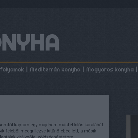
ONYHA
folyamok
Mediterrán konyha
Magyaros konyha
ósomtól kaptam egy majdnem másfél kilós karalábét.
yik feléből meggrillezve kitűnő ebéd lett, a másik
idegtálak királynője: zöldségpástétom.