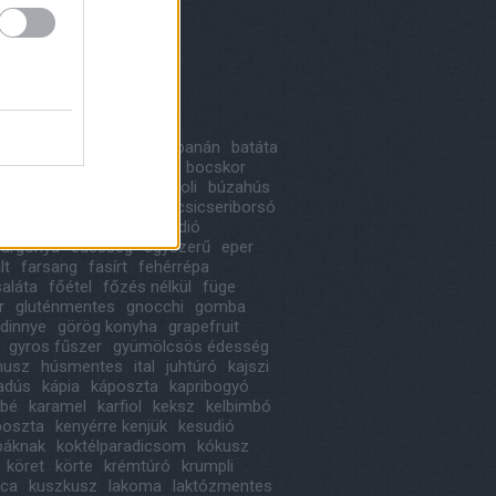
8 május
(
1
)
 április
(
1
)
ább
...
kék
a
alma
avokádó
bab
banán
batáta
likom
birs
blogkóstoló
bocskor
ka
bonbon
borsó
brokkoli
búzahús
oni
cékla
cseresznye
csicseriborsó
ládé
cukkini
desszert
dió
urgonya
édesség
egyszerű
eper
lt
farsang
fasírt
fehérrépa
saláta
főétel
főzés nélkül
füge
r
gluténmentes
gnocchi
gomba
dinnye
görög konyha
grapefruit
gyros fűszer
gyümölcsös édesség
usz
húsmentes
ital
juhtúró
kajszi
iadús
kápia
káposzta
kapribogyó
ábé
karamel
karfiol
keksz
kelbimbó
poszta
kenyérre kenjük
kesudió
báknak
koktélparadicsom
kókusz
köret
körte
krémtúró
krumpli
ica
kuszkusz
lakoma
laktózmentes