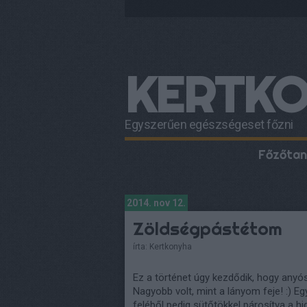
KERTK
Egyszerűen egészségeset főzni
Főzőtan
2014. nov 12.
Zöldségpástétom
írta:
Kertkonyha
Ez a történet úgy kezdődik, hogy any
Nagyobb volt, mint a lányom feje! :) Eg
feléből pedig sütőtökkel párosítva a h