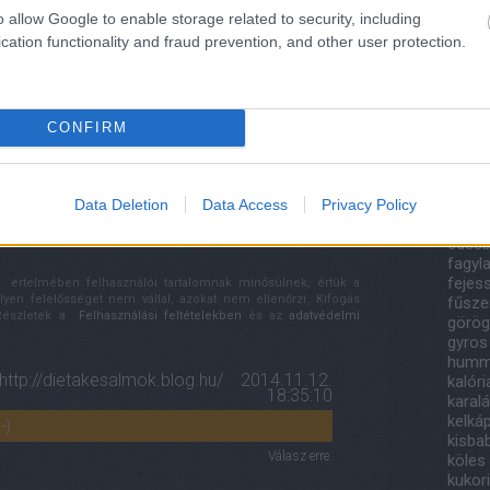
201
o allow Google to enable storage related to security, including
2018
cation functionality and fraud prevention, and other user protection.
Tov
Rakott kel
Tepsis batáta
(vegán)
Cím
CONFIRM
áfony
címe:
bazsa
papri
i/trackback/id/6868985
canell
Data Deletion
Data Access
Privacy Policy
csoko
édesb
fagyla
fejes
értelmében felhasználói tartalomnak minősülnek, értük a
n felelősséget nem vállal, azokat nem ellenőrzi. Kifogás
fűsze
 Részletek a
Felhasználási feltételekben
és az
adatvédelmi
görög
gyros
humm
http://dietakesalmok.blog.hu/
2014.11.12.
kalór
18:35:10
karal
kelká
-)
kisba
Válasz erre
köles
kukor