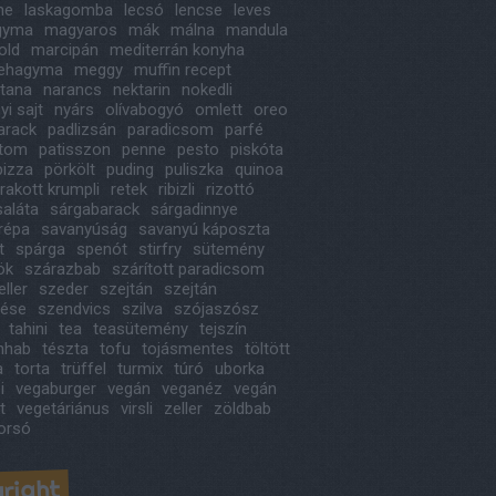
ne
laskagomba
lecsó
lencse
leves
agyma
magyaros
mák
málna
mandula
old
marcipán
mediterrán konyha
ehagyma
meggy
muffin recept
itana
narancs
nektarin
nokedli
i sajt
nyárs
olívabogyó
omlett
oreo
arack
padlizsán
paradicsom
parfé
étom
patisszon
penne
pesto
piskóta
pizza
pörkölt
puding
puliszka
quinoa
rakott krumpli
retek
ribizli
rizottó
saláta
sárgabarack
sárgadinnye
répa
savanyúság
savanyú káposzta
t
spárga
spenót
stirfry
sütemény
ök
szárazbab
szárított paradicsom
ller
szeder
szejtán
szejtán
tése
szendvics
szilva
szójaszósz
tahini
tea
teasütemény
tejszín
ínhab
tészta
tofu
tojásmentes
töltött
a
torta
trüffel
turmix
túró
uborka
i
vegaburger
vegán
veganéz
vegán
t
vegetáriánus
virsli
zeller
zöldbab
orsó
right