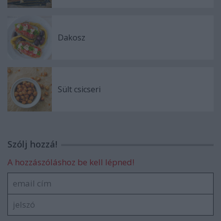
Dakosz
Sült csicseri
Szólj hozzá!
A hozzászóláshoz be kell lépned!