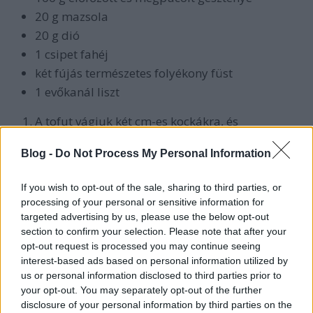
20 g mazsola
20 g dió
1 csipet fahéj
két fújás természetes folyékony füst
1 evőkanál liszt
A tofut vágjuk két cm-es kockákra, és
nyomkodjuk ki belőle a nedvességet.
Készítsük el a pácot, és forgassuk bele a tofut.
Blog -
Do Not Process My Personal Information
Hagyjuk állni legalább fél órát. Ezalatt az idő
alatt áztassuk be a mazsolát és főzzük elő a
If you wish to opt-out of the sale, sharing to third parties, or
gesztenyét is.
processing of your personal or sensitive information for
targeted advertising by us, please use the below opt-out
Egy serpenyőben kevés olajon pirítsuk meg a
section to confirm your selection. Please note that after your
tofut, majd vegyük ki, és tegyük félre.
opt-out request is processed you may continue seeing
Ezután a serpenyőben kevés olajon ugyanígy
interest-based ads based on personal information utilized by
pirítsuk össze a többi hozzávalót: negyedelt
us or personal information disclosed to third parties prior to
gesztenyét, fél diókat, mazsolát, kétcentis
your opt-out. You may separately opt-out of the further
kockára vágott padlizsánt.
disclosure of your personal information by third parties on the