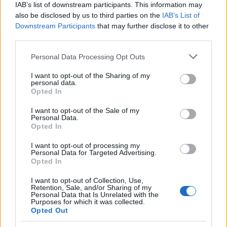
Ízesítsük a füstaromával és egy csipet fahéjjal,
IAB’s list of downstream participants. This information may
öntsünk alá kis vizet, és hagyjuk 10 percet a
also be disclosed by us to third parties on the
IAB’s List of
tűzön.
Downstream Participants
that may further disclose it to other
third parties.
Hintsük meg a liszttel, keverjük el, majd szórjuk
rá a megpirult tofut és rottyantsuk össze.
Please note that this website/app uses one or more Google
Personal Data Processing Opt Outs
services and may gather and store information including but
not limited to your visit or usage behaviour. You may click to
I want to opt-out of the Sharing of my
personal data.
grant or deny consent to Google and its third-party tags to
Opted In
Jó étvágyat!
use your data for below specified purposes in below Google
Elkészítési idő: 45 perc
consent section.
I want to opt-out of the Sale of my
Personal Data.
Opted In
I want to opt-out of processing my
Egy kattintás, és nem maradsz le a további receptekről
Personal Data for Targeted Advertising.
Opted In
I want to opt-out of Collection, Use,
Retention, Sale, and/or Sharing of my
Personal Data that Is Unrelated with the
Purposes for which it was collected.
Töltsd le
ITT
két ajándék receptfüzetünket
Opted Out
a
Hírlevél
feliratkozás mellé!