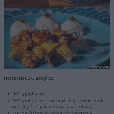
Hozzávalók 2-3 adaghoz:
300 g padlizsán
200 g tofu (pác: 2 evőkanál olaj, 2 csipet őrölt
kömény, 1 csipet szerecsendió, só, bors)
100 g előfőzött és megpucolt gesztenye