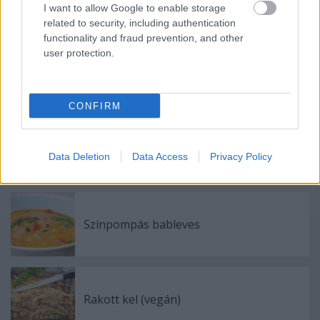
Címkék:
padlizsán
tofu
főétel
gluténmentes
vegetáriánus
I want to allow Google to enable storage
laktózmentes
vegán
related to security, including authentication
functionality and fraud prevention, and other
user protection.
Ajánlott bejegyzések:
CONFIRM
Mediterrán Lakoma
Data Deletion
Data Access
Privacy Policy
Színpompás bableves
Rakott kel (vegán)