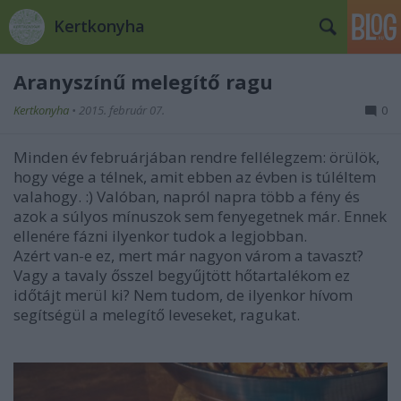
Kertkonyha
Aranyszínű melegítő ragu
Kertkonyha
•
2015. február 07.
0
Minden év februárjában rendre fellélegzem: örülök,
hogy vége a télnek, amit ebben az évben is túléltem
valahogy. :) Valóban, napról napra több a fény és
azok a súlyos mínuszok sem fenyegetnek már. Ennek
ellenére fázni ilyenkor tudok a legjobban.
Azért van-e ez, mert már nagyon várom a tavaszt?
Vagy a tavaly ősszel begyűjtött hőtartalékom ez
időtájt merül ki? Nem tudom, de ilyenkor hívom
segítségül a melegítő leveseket, ragukat.