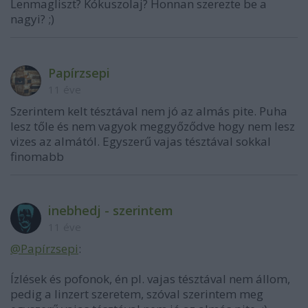
Lenmagliszt? Kókuszolaj? Honnan szerezte be a
nagyi? ;)
Papírzsepi
11 éve
Szerintem kelt tésztával nem jó az almás pite. Puha
lesz tőle és nem vagyok meggyőződve hogy nem lesz
vizes az almától. Egyszerű vajas tésztával sokkal
finomabb
inebhedj - szerintem
11 éve
@Papírzsepi
:
Ízlések és pofonok, én pl. vajas tésztával nem állom,
pedig a linzert szeretem, szóval szerintem meg