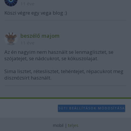
11 éve
Köszi végre egy vega blog :)
beszélő majom
11 éve
Az én nagyim nem használt se lenmaglisztet, se
szójatejet, se nádcukrot, se kókuszolajat.
Sima lisztet, réteslisztet, tehéntejet, répacukrot meg
disznózsírt használt.
SÜTI BEÁLLÍTÁSOK MÓDOSÍTÁSA
mobil
|
teljes