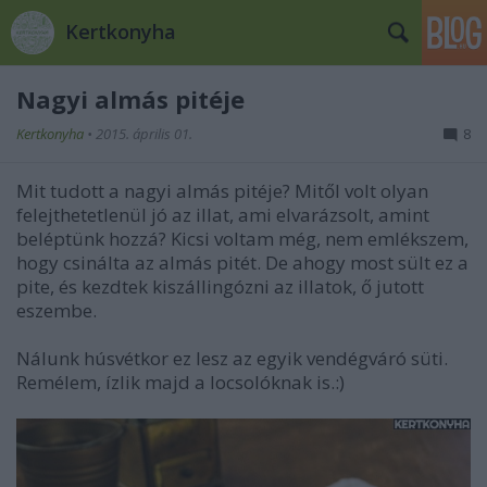
Kertkonyha
Nagyi almás pitéje
Kertkonyha
•
2015. április 01.
8
Mit tudott a nagyi almás pitéje? Mitől volt olyan
felejthetetlenül jó az illat, ami elvarázsolt, amint
beléptünk hozzá? Kicsi voltam még, nem emlékszem,
hogy csinálta az almás pitét. De ahogy most sült ez a
pite, és kezdtek kiszállingózni az illatok, ő jutott
eszembe.
Nálunk húsvétkor ez lesz az egyik vendégváró süti.
Remélem, ízlik majd a locsolóknak is.:)