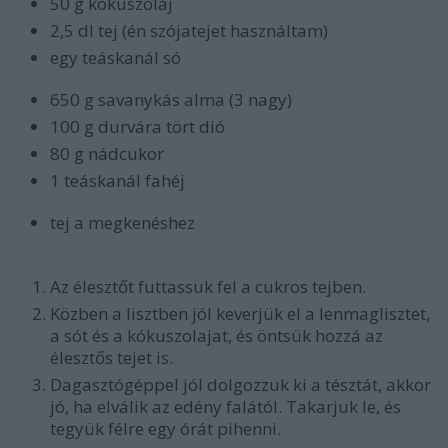
50 g kókuszolaj
2,5 dl tej
(én szójatejet használtam)
egy teáskanál só
650 g savanykás alma (3 nagy)
100 g durvára tört dió
80 g nádcukor
1 teáskanál fahéj
tej a megkenéshez
Az élesztőt futtassuk fel a cukros tejben.
Közben a lisztben jól keverjük el a lenmaglisztet,
a sót és a kókuszolajat, és öntsük hozzá az
élesztős tejet is.
Dagasztógéppel jól dolgozzuk ki a tésztát, akkor
jó, ha elválik az edény falától. Takarjuk le, és
tegyük félre egy órát pihenni.