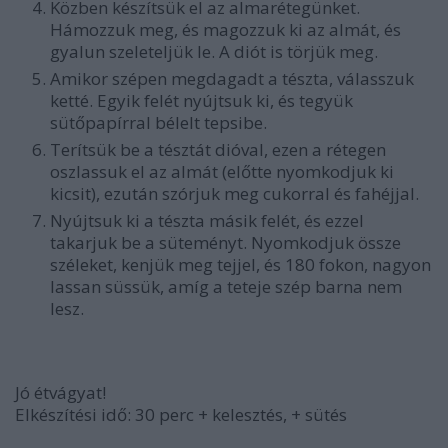
Közben készítsük el az almarétegünket.
Hámozzuk meg, és magozzuk ki az almát, és
gyalun szeleteljük le. A diót is törjük meg.
Amikor szépen megdagadt a tészta, válasszuk
ketté. Egyik felét nyújtsuk ki, és tegyük
sütőpapírral bélelt tepsibe.
Terítsük be a tésztát dióval, ezen a rétegen
oszlassuk el az almát (előtte nyomkodjuk ki
kicsit), ezután szórjuk meg cukorral és fahéjjal.
Nyújtsuk ki a tészta másik felét, és ezzel
takarjuk be a süteményt. Nyomkodjuk össze
széleket, kenjük meg tejjel, és 180 fokon, nagyon
lassan süssük, amíg a teteje szép barna nem
lesz.
Jó étvágyat!
Elkészítési idő: 30 perc + kelesztés, + sütés