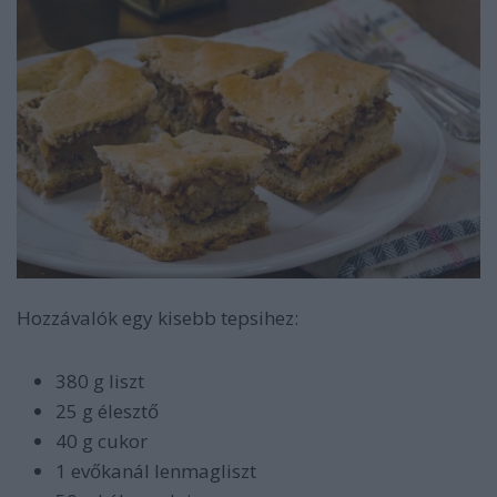
Hozzávalók egy kisebb tepsihez:
380 g liszt
25 g élesztő
40 g cukor
1 evőkanál lenmagliszt