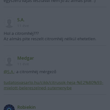
egyszerű vajas tésztával nem jó az almás pite. :)
S.A.
11 éve
Hol a citromhéj???
Az almás pite reszelt citromhéj nélkül ehetetlen.
Medgar
11 éve
@S.A.
: a citromhéj mérgező
tudatosvasarlo.hu/cikk/citrusok-heja-%E2%80%93-
mielott-belereszelned-sutemenybe
Robiekin