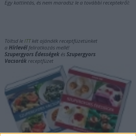
Egy kattintás, és nem maradsz le a további receptekről:
Töltsd le
ITT
két ajándék receptfüzetünket
a
Hírlevél
feliratkozás mellé!
Szupergyors Édességek
és
Szupergyors
Vacsorák
receptfüzet