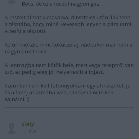
Bocs, de ez a recept nagyon gáz...
A reszelt almát kicsavarva, dinsztelés után illik tenni
a tésztába, hogy minél kevesebb legyen a pára (ami
vizesíti a tésztát).
Az úri mókák, mint kókuszolaj, nádcukor már nem a
nagymamát idézi.
A lenmagba nem kötök bele, mert vega receptről van
szó, ez pedig elég jól helyettesíti a tojást.
Szerinten nem kell túlbonyolítani egy almáspitét, ja
és a fahéj az almába való, ráadásul nem kell
sajnálni. :)
sony
11 éve