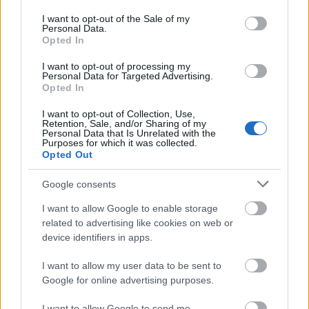
use your data for below specified purposes in below Google
consent section.
I want to opt-out of the Sale of my
Personal Data.
Opted In
I want to opt-out of processing my
Personal Data for Targeted Advertising.
Opted In
I want to opt-out of Collection, Use,
Retention, Sale, and/or Sharing of my
Címkék:
alma
édesség
pite
sütemény
vegetáriánus
Personal Data that Is Unrelated with the
Purposes for which it was collected.
laktózmentes
vegán
tojásmentes
gyümölcsös édesség
Opted Out
kalóriadús
Google consents
I want to allow Google to enable storage
related to advertising like cookies on web or
Ajánlott bejegyzések:
device identifiers in apps.
I want to allow my user data to be sent to
Görög lencseragu
Google for online advertising purposes.
I want to allow Google to send me