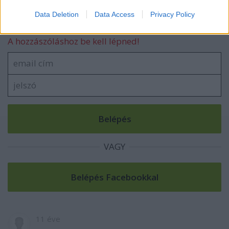
Data Deletion
Data Access
Privacy Policy
Szólj hozzá!
A hozzászóláshoz be kell lépned!
VAGY
11 éve