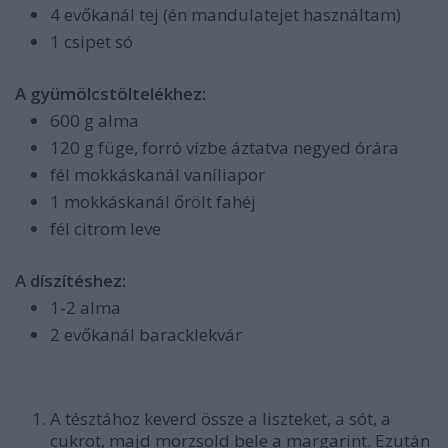
4 evőkanál tej (én mandulatejet használtam)
1 csipet só
A gyümölcstöltelékhez:
600 g alma
120 g füge, forró vízbe áztatva negyed órára
fél mokkáskanál vaníliapor
1 mokkáskanál őrölt fahéj
fél citrom leve
A díszítéshez:
1-2 alma
2 evőkanál baracklekvár
A tésztához keverd össze a liszteket, a sót, a
cukrot, majd morzsold bele a margarint. Ezután