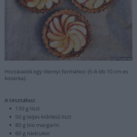
Hozzávalók egy liternyi formához: (5-6 db 10 cm-es
kosárka):
A tésztához:
130 g liszt
50 g teljes kiőrlésű liszt
80 g bio margarin
60 g nádcukor