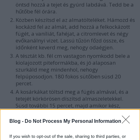
öntsd hozzá a tejet és gyúrd labdává. Tedd be a
hűtőbe fél órára.
Közben készítsd el az almatölteléket. Hámozd és
kockázd fel az almát, add hozzá a felkockázott
fügét, a vaníliát, fahéjat, a citromlevet és négy
evőkanálnyi vizet. Lassú tűzön főzd össze, és
időnként keverd meg, nehogy odaégjen.
A tésztát kb. fél cm vastagon nyomkodd bele a
kiolajozott piteformákba, és jó alaposan
szurkáld meg mindenhol, nehogy
felpúposodjon. 180 fokos sütőben süsd 20
percet.
A kosárkákat töltsd meg a fügés almával, és a
tetejét körkörösen díszítsd almaszeletekkel.
Süsd további 15 percet, majd amikor kész,
kenegesd meg két evőkanál vízzel fellazított
baracklekvárral.
Blog -
Do Not Process My Personal Information
If you wish to opt-out of the sale, sharing to third parties, or
Jó étvágyat!