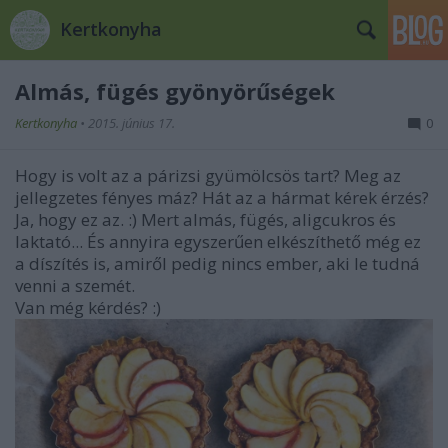
Kertkonyha
Almás, fügés gyönyörűségek
Kertkonyha
•
2015. június 17.
0
Hogy is volt az a párizsi gyümölcsös tart? Meg az
jellegzetes fényes máz? Hát az a hármat kérek érzés?
Ja, hogy ez az. :) Mert almás, fügés, aligcukros és
laktató... És annyira egyszerűen elkészíthető még ez
a díszítés is, amiről pedig nincs ember, aki le tudná
venni a szemét.
Van még kérdés? :)