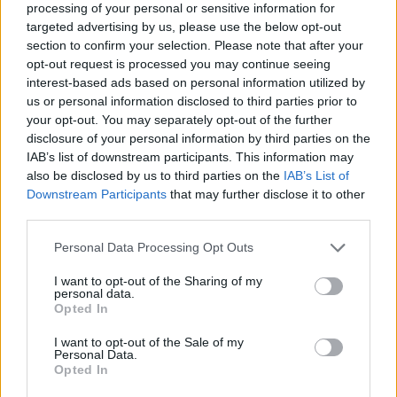
processing of your personal or sensitive information for
Elkészítési idő: 70 perc
targeted advertising by us, please use the below opt-out
section to confirm your selection. Please note that after your
Ezt a receptünket átvette a
Veganinja
magazin
opt-out request is processed you may continue seeing
legfrissebb száma is.
interest-based ads based on personal information utilized by
us or personal information disclosed to third parties prior to
Nincs otthon bio növényi margarin? Nézz be a
your opt-out. You may separately opt-out of the further
Vegán Webáruház
ba,
itt
pont egy ilyet találsz.
disclosure of your personal information by third parties on the
IAB’s list of downstream participants. This information may
Tetszett ez a recept?
also be disclosed by us to third parties on the
IAB’s List of
Akkor érdekelhet a legjobb leveseinket tartalmazó
Downstream Participants
that may further disclose it to other
új receptgyűjteményünk.
third parties.
Kíváncsi vagy, mi van benne? Nézd meg róla ezt a
rövid
VIDEÓT
.
Please note that this website/app uses one or more Google
Personal Data Processing Opt Outs
services and may gather and store information including but
Bővebb infót is találsz róla
ITT
.
not limited to your visit or usage behaviour. You may click to
I want to opt-out of the Sharing of my
personal data.
grant or deny consent to Google and its third-party tags to
Iratkozz fel a Hírlevélre, és mellé t
öltsd le
ITT
két
Opted In
use your data for below specified purposes in below Google
AJÁNDÉK
receptfüzetünket!
consent section.
Szupergyors Édességek
és
Szupergyors
I want to opt-out of the Sale of my
Personal Data.
Vacsorák
receptfüzet
Opted In