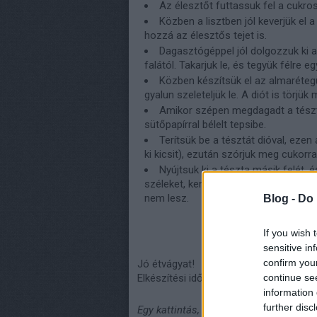
Az élesztőt futtassuk fel a cukros
Közben a lisztben jól keverjük el 
hozzá az élesztős tejet is.
Dagasztógéppel jól dolgozzuk ki a 
falától. Takarjuk le, és tegyük félre e
Közben készítsük el az almaréte
gyalun szeleteljük le. A diót is törjük 
Amikor szépen megdagadt a tészta,
sütőpapírral bélelt tepsibe.
Terítsük be a tésztát dióval, eze
ki kicsit), ezután szórjuk meg cukorral
Nyújtsuk ki a tészta másik felét,
széleket, kenjük meg tejjel, és 180 f
nem lesz.
Blog -
Do 
If you wish 
sensitive in
confirm you
Jó étvágyat!
continue se
Elkészítési idő: 30 perc + kelesztés, +
information 
further disc
Egy kattintás, és nem maradsz le a tov