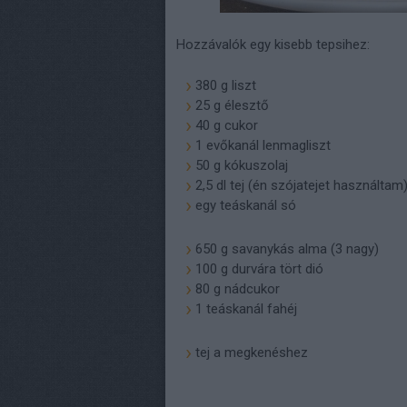
Hozzávalók egy kisebb tepsihez:
380 g liszt
25 g élesztő
40 g cukor
1 evőkanál lenmagliszt
50 g kókuszolaj
2,5 dl tej
(én szójatejet használtam
egy teáskanál só
650 g savanykás alma (3 nagy)
100 g durvára tört dió
80 g nádcukor
1 teáskanál fahéj
tej a megkenéshez