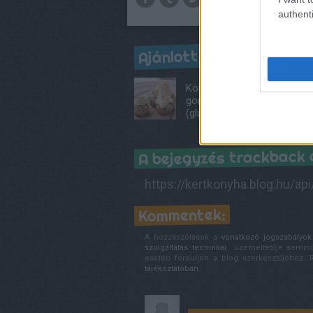
authenti
Ajánlott bejegyzések:
Kölestúró-
gombóc
(gluténmentes)
A bejegyzés trackback 
https://kertkonyha.blog.hu/ap
Kommentek:
A hozzászólások a
vonatkozó jogszabályok
szolgáltatás technikai
üzemeltetője semmilye
esetén forduljon a blog szerkesztőjéhez.
tájékoztatóban
.