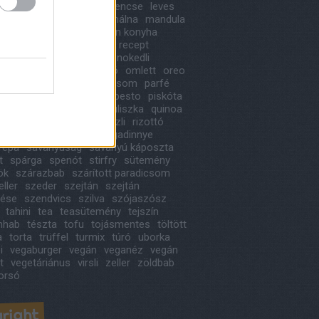
ne
laskagomba
lecsó
lencse
leves
agyma
magyaros
mák
málna
mandula
old
marcipán
mediterrán konyha
ehagyma
meggy
muffin recept
itana
narancs
nektarin
nokedli
i sajt
nyárs
olívabogyó
omlett
oreo
arack
padlizsán
paradicsom
parfé
étom
patisszon
penne
pesto
piskóta
pizza
pörkölt
puding
puliszka
quinoa
rakott krumpli
retek
ribizli
rizottó
saláta
sárgabarack
sárgadinnye
répa
savanyúság
savanyú káposzta
t
spárga
spenót
stirfry
sütemény
ök
szárazbab
szárított paradicsom
ller
szeder
szejtán
szejtán
tése
szendvics
szilva
szójaszósz
tahini
tea
teasütemény
tejszín
ínhab
tészta
tofu
tojásmentes
töltött
a
torta
trüffel
turmix
túró
uborka
i
vegaburger
vegán
veganéz
vegán
t
vegetáriánus
virsli
zeller
zöldbab
orsó
right