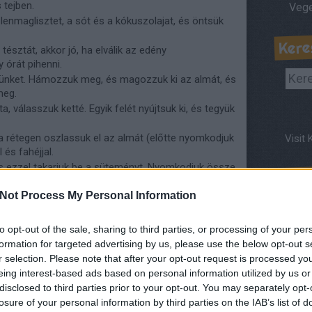
 tejben.
a lenmaglisztet, a sót és a kókuszolajat, és öntsük
Kere
tésztát, akkor jó, ha elválik az edény
gy órát pihenni.
günket. Hámozzuk meg, és magozzuk ki az almát, és
meg.
 válasszuk ketté. Egyik felét nyújtsuk ki, és tegyük
n a rétegen oszlassuk el az almát (előtte nyomkodjuk
Visit 
 és fahéjjal.
 és ezzel takarjuk be a süteményt. Nyomkodjuk össze
Part
okon, nagyon lassan süssük, amíg a teteje szép barna
Not Process My Personal Information
to opt-out of the sale, sharing to third parties, or processing of your per
formation for targeted advertising by us, please use the below opt-out s
r selection. Please note that after your opt-out request is processed y
eing interest-based ads based on personal information utilized by us or
 sütés
disclosed to third parties prior to your opt-out. You may separately opt-
losure of your personal information by third parties on the IAB’s list of
ábbi receptekről: