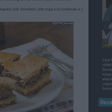
gváró süti. Remélem, ízlik majd a locsolóknak is.:)
Szia! 
oldalr
Recep
megsz
alapo
Legye
finom
Rece