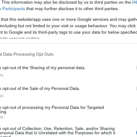
. This information may also be disclosed by us to third parties on the
IA
Participants
that may further disclose it to other third parties.
 that this website/app uses one or more Google services and may gath
nket a
Hírlevél
feliratkozás mellé!
including but not limited to your visit or usage behaviour. You may click 
s Vacsorák
receptfüzet
 to Google and its third-party tags to use your data for below specifi
ogle consent section.
l Data Processing Opt Outs
o opt-out of the Sharing of my personal data.
Arch
In
201
o opt-out of the Sale of my Personal Data.
2019
In
2019
2019
to opt-out of processing my Personal Data for Targeted
201
ing.
2018
In
201
2018
o opt-out of Collection, Use, Retention, Sale, and/or Sharing
2018
ersonal Data that Is Unrelated with the Purposes for which it
lected.