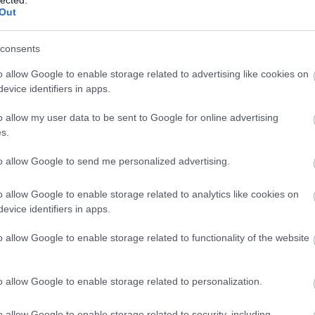
201
Out
2018
Tov
consents
Cím
o allow Google to enable storage related to advertising like cookies on
evice identifiers in apps.
áfony
bazsa
o allow my user data to be sent to Google for online advertising
papri
canell
s.
csoko
édesb
to allow Google to send me personalized advertising.
fagyla
fejes
o allow Google to enable storage related to analytics like cookies on
fűsze
görög
evice identifiers in apps.
gyros
humm
o allow Google to enable storage related to functionality of the website
kalór
karal
kelká
o allow Google to enable storage related to personalization.
kisba
köles
SZÓLJ HOZZÁ
kukor
o allow Google to enable storage related to security, including