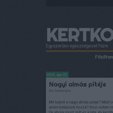
KERTK
Egyszerűen egészségeset főzni
Főzőtan
2015. ápr 01.
Nagyi almás pitéje
írta:
Kertkonyha
Mit tudott a nagyi almás pitéje? Mitől vo
amint beléptünk hozzá? Kicsi voltam 
De ahogy most sült ez a pite, és kezdte