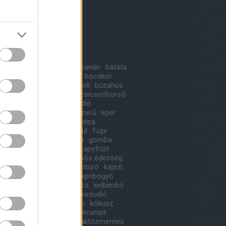
8 május
(
1
)
 április
(
1
)
ább
...
kék
a
alma
avokádó
bab
banán
batáta
likom
birs
blogkóstoló
bocskor
ka
bonbon
borsó
brokkoli
búzahús
oni
cékla
cseresznye
csicseriborsó
ládé
cukkini
desszert
dió
urgonya
édesség
egyszerű
eper
lt
farsang
fasírt
fehérrépa
saláta
főétel
főzés nélkül
füge
r
gluténmentes
gnocchi
gomba
dinnye
görög konyha
grapefruit
gyros fűszer
gyümölcsös édesség
usz
húsmentes
ital
juhtúró
kajszi
iadús
kápia
káposzta
kapribogyó
ábé
karamel
karfiol
keksz
kelbimbó
poszta
kenyérre kenjük
kesudió
báknak
koktélparadicsom
kókusz
köret
körte
krémtúró
krumpli
ica
kuszkusz
lakoma
laktózmentes