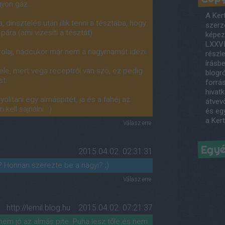
yon gáz...
A Ker
, dinsztelés után illik tenni a tésztába, hogy
szerző
ára (ami vizesíti a tésztát).
képezi
LXXVI
zolaj, nádcukor már nem a nagymamát idézi.
részl
írásb
le, mert vega receptről van szó, ez pedig
blogró
st.
forrás
hivatk
olítani egy almáspitét, ja és a fahéj az
átvev
kell sajnálni. :)
és egy
a Ker
Válasz erre
Egy
2015.04.02. 02:31:31
 Honnan szerezte be a nagyi? ;)
Válasz erre
http://lemil.blog.hu
2015.04.02. 07:21:37
 nem jó az almás pite. Puha lesz tőle és nem