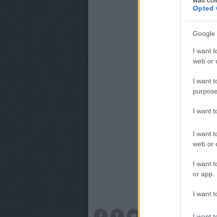
Opted 
Google 
I want t
web or d
I want t
purpose
I want 
I want t
web or d
I want t
or app.
I want t
I want t