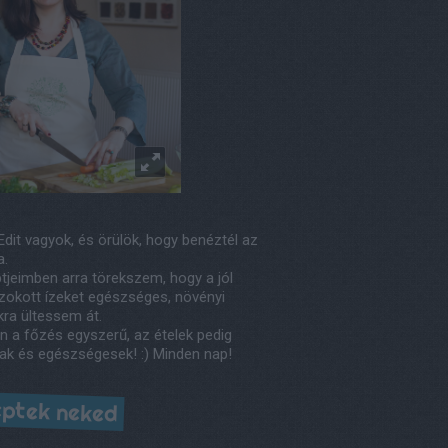
Edit vagyok, és örülök, hogy benéztél az
a.
tjeimben arra törekszem, hogy a jól
okott ízeket egészséges, növényi
kra ültessem át.
n a főzés egyszerű, az ételek pedig
ak és egészségesek! :) Minden nap!
ptek neked