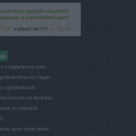
ek
rv a veganizmus ellen
A vegetarianizmus és vegán életmód elterjedtsége
s vegetáriánusok
Hogyan fotózom az ételeimet?
ések és válaszok
am
nuár, azaz vegán január