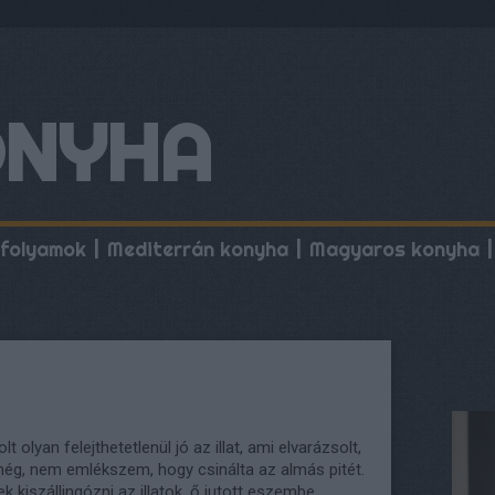
ONYHA
folyamok
Mediterrán konyha
Magyaros konyha
lt olyan felejthetetlenül jó az illat, ami elvarázsolt,
még, nem emlékszem, hogy csinálta az almás pitét.
k kiszállingózni az illatok, ő jutott eszembe.