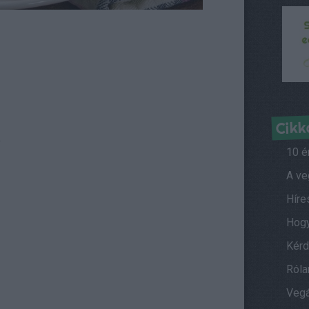
Cikk
)
10 é
Híre
Kérd
Ról
Vegá