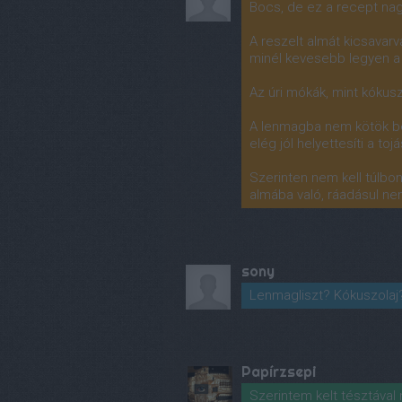
Bocs, de ez a recept nag
A reszelt almát kicsavarva
minél kevesebb legyen a p
Az úri mókák, mint kókus
A lenmagba nem kötök be
elég jól helyettesíti a tojá
Szerinten nem kell túlbony
almába való, ráadásul nem 
sony
Lenmagliszt? Kókuszolaj?
Papírzsepi
Szerintem kelt tésztával