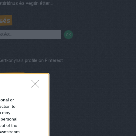
Vegetáriánus és vegán éttermek, házhozszállítás
sés
Kertkonyha's profile on Pinterest.
nereink
sonal or
ection to
ou may
 personal
out of the
 downstream