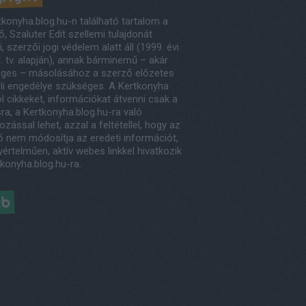
tkonyha.blog.hu-n található tartalom a
, Szaluter Edit szellemi tulajdonát
, szerzői jogi védelem alatt áll (1999. évi
. tv. alapján), annak bárminemű – akár
eges – másolásához a szerző előzetes
eli engedélye szükséges. A Kertkonyha
l cikkeket, információkat átvenni csak a
ra, a Kertkonyha.blog.hu-ra való
ozással lehet, azzal a feltétellel, hogy az
ő nem módosítja az eredeti információt,
értelműen, aktív webes linkkel hivatkozik
tkonyha.blog.hu-ra.
éb