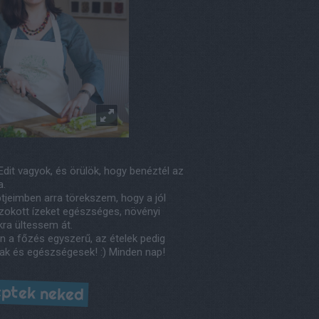
Edit vagyok, és örülök, hogy benéztél az
a.
tjeimben arra törekszem, hogy a jól
okott ízeket egészséges, növényi
kra ültessem át.
n a főzés egyszerű, az ételek pedig
ak és egészségesek! :) Minden nap!
ptek neked