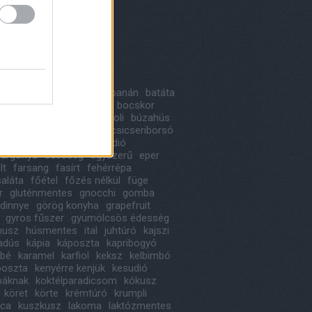
8 május
(
1
)
 április
(
1
)
ább
...
kék
a
alma
avokádó
bab
banán
batáta
likom
birs
blogkóstoló
bocskor
ka
bonbon
borsó
brokkoli
búzahús
oni
cékla
cseresznye
csicseriborsó
ládé
cukkini
desszert
dió
urgonya
édesség
egyszerű
eper
lt
farsang
fasírt
fehérrépa
saláta
főétel
főzés nélkül
füge
r
gluténmentes
gnocchi
gomba
dinnye
görög konyha
grapefruit
gyros fűszer
gyümölcsös édesség
usz
húsmentes
ital
juhtúró
kajszi
iadús
kápia
káposzta
kapribogyó
ábé
karamel
karfiol
keksz
kelbimbó
poszta
kenyérre kenjük
kesudió
báknak
koktélparadicsom
kókusz
köret
körte
krémtúró
krumpli
ica
kuszkusz
lakoma
laktózmentes