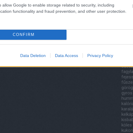
201
o allow Google to enable storage related to security, including
2018
cation functionality and fraud prevention, and other user protection.
Tov
Cím
CONFIRM
áfony
bazsa
papri
canell
Data Deletion
Data Access
Privacy Policy
csoko
édesb
fagyla
fejes
fűsze
görög
gyros
humm
kalór
karal
kelká
kisba
köles
kukor