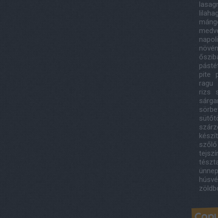
lasag
lilah
máng
medv
napol
növény
őszib
pást
pite
ragu
rizs
sárga
sörbe
sütőt
szárze
készí
szőlő
tejsz
tészt
ünnep
húsvé
zöldb
Copy