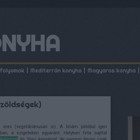
ONYHA
folyamok
Mediterrán konyha
Magyaros konyha
 zöldségek)
enni (vegetáriánusan is). A briám például igen
ban, a szigeteken egyaránt. Helyben feta sajttal
ó krémmel
és friss kenyérrel, de nagyon finom csak