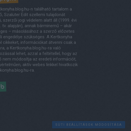
tkonyha.blog.hu-n található tartalom a
, Szaluter Edit szellemi tulajdonát
, szerzői jogi védelem alatt áll (1999. évi
. tv. alapján), annak bárminemű – akár
eges – másolásához a szerző előzetes
eli engedélye szükséges. A Kertkonyha
l cikkeket, információkat átvenni csak a
ra, a Kertkonyha.blog.hu-ra való
ozással lehet, azzal a feltétellel, hogy az
ő nem módosítja az eredeti információt,
értelműen, aktív webes linkkel hivatkozik
tkonyha.blog.hu-ra.
éb
SÜTI BEÁLLÍTÁSOK MÓDOSÍTÁSA