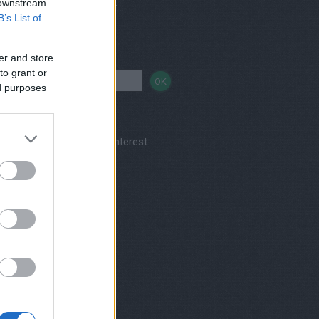
 downstream
Vegetáriánus és vegán éttermek, házhozszállítás
B’s List of
sés
er and store
to grant or
ed purposes
Kertkonyha's profile on Pinterest.
nereink