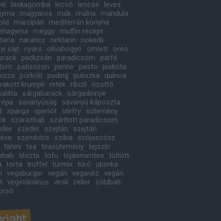
ne
laskagomba
lecsó
lencse
leves
agyma
magyaros
mák
málna
mandula
old
marcipán
mediterrán konyha
ehagyma
meggy
muffin recept
itana
narancs
nektarin
nokedli
i sajt
nyárs
olívabogyó
omlett
oreo
arack
padlizsán
paradicsom
parfé
étom
patisszon
penne
pesto
piskóta
pizza
pörkölt
puding
puliszka
quinoa
rakott krumpli
retek
ribizli
rizottó
saláta
sárgabarack
sárgadinnye
répa
savanyúság
savanyú káposzta
t
spárga
spenót
stirfry
sütemény
ök
szárazbab
szárított paradicsom
ller
szeder
szejtán
szejtán
tése
szendvics
szilva
szójaszósz
tahini
tea
teasütemény
tejszín
ínhab
tészta
tofu
tojásmentes
töltött
a
torta
trüffel
turmix
túró
uborka
i
vegaburger
vegán
veganéz
vegán
t
vegetáriánus
virsli
zeller
zöldbab
orsó
right