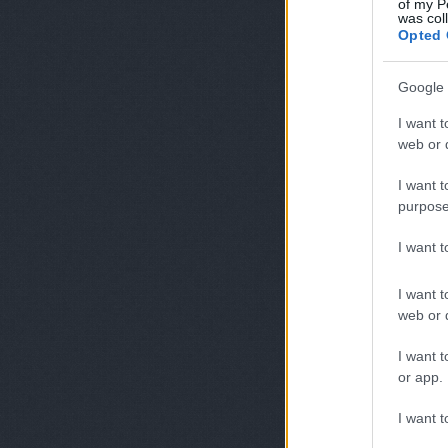
of my P
was col
Opted 
Google 
I want t
web or d
I want t
purpose
I want 
I want t
web or d
I want t
or app.
I want t