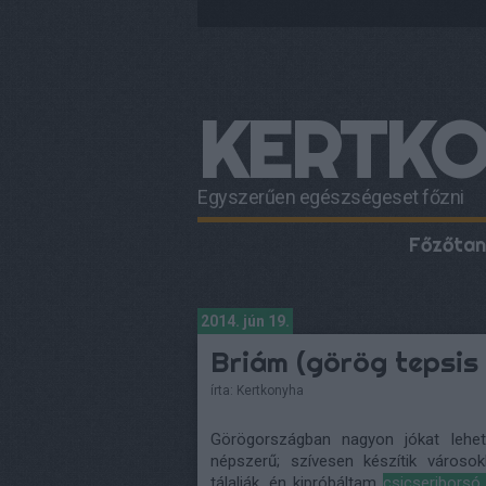
KERTK
Egyszerűen egészségeset főzni
Főzőtan
2014. jún 19.
Briám (görög tepsis
írta:
Kertkonyha
Görögországban nagyon jókat lehet 
népszerű; szívesen készítik városok
tálalják, én kipróbáltam
csicseribors