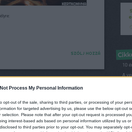
lyre:
Cikk
SZÓLJ HOZZÁ
10 é
Híre
Not Process My Personal Information
Kölestúró-
“Húsleves”
gombóc
to opt-out of the sale, sharing to third parties, or processing of your per
tökmagból
Kérd
(gluténmentes)
formation for targeted advertising by us, please use the below opt-out s
r selection. Please note that after your opt-out request is processed y
Ról
eing interest-based ads based on personal information utilized by us or
címe:
Vegá
disclosed to third parties prior to your opt-out. You may separately opt-