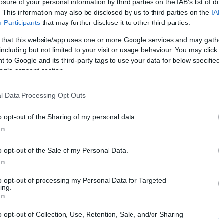
losure of your personal information by third parties on the IAB’s list of
i/trackback/id/6384271
. This information may also be disclosed by us to third parties on the
IA
Participants
that may further disclose it to other third parties.
Kere
 that this website/app uses one or more Google services and may gath
értelmében felhasználói tartalomnak minősülnek, értük a
including but not limited to your visit or usage behaviour. You may click 
n felelősséget nem vállal, azokat nem ellenőrzi. Kifogás
 Részletek a
Felhasználási feltételekben
és az
adatvédelmi
 to Google and its third-party tags to use your data for below specifi
ogle consent section.
l Data Processing Opt Outs
Visit 
lj
! ‐
Belépés Facebookkal
o opt-out of the Sharing of my personal data.
Part
In
o opt-out of the Sale of my Personal Data.
In
to opt-out of processing my Personal Data for Targeted
ing.
In
o opt-out of Collection, Use, Retention, Sale, and/or Sharing