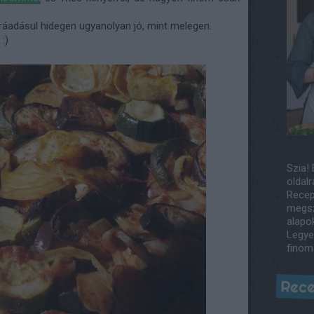
, ráadásul hidegen ugyanolyan jó, mint melegen.
:)
Szia! 
oldalr
Recep
megsz
alapo
Legye
finom
Rece