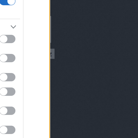
ívum
9 augusztus
(
1
)
 július
(
1
)
 március
(
2
)
 február
(
2
)
8 december
(
1
)
 október
(
2
)
8 augusztus
(
1
)
 július
(
1
)
 június
(
2
)