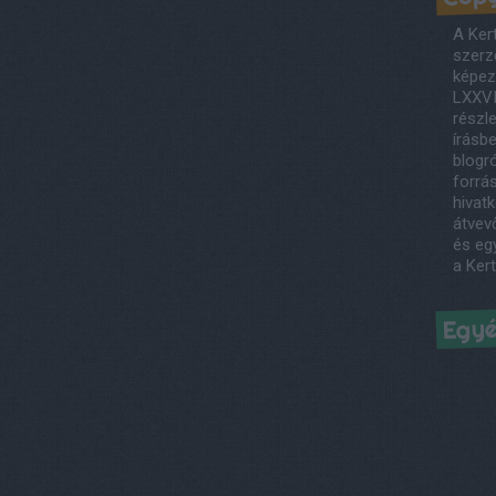
A Ker
szerző
képezi
LXXVI
részl
írásb
blogró
forrás
hivatk
átvev
és egy
a Ker
Egy