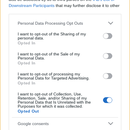
Downstream Participants
that may further disclose it to other
Hozzávalók két nagy tálhoz:
third parties.
A folytatásért
KATTINTS IDE
.
Please note that this website/app uses one or more Google
Personal Data Processing Opt Outs
services and may gather and store information including but
not limited to your visit or usage behaviour. You may click to
I want to opt-out of the Sharing of my
personal data.
grant or deny consent to Google and its third-party tags to
Opted In
Címkék:
saláta
spenót
mák
paradicsom
rizs
cukkini
use your data for below specified purposes in below Google
gluténmentes
egyszerű
húsmentes
sárgarépa
vegetáriánus
consent section.
I want to opt-out of the Sale of my
laktózmentes
vegán
Personal Data.
Opted In
I want to opt-out of processing my
Personal Data for Targeted Advertising.
Opted In
Ajánlott bejegyzések:
I want to opt-out of Collection, Use,
Retention, Sale, and/or Sharing of my
Personal Data that Is Unrelated with the
Purposes for which it was collected.
Csipkés rakott karfiol
Opted Out
Google consents