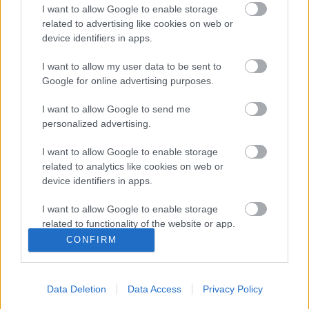
I want to allow Google to enable storage
Sült csicseri
related to advertising like cookies on web or
device identifiers in apps.
I want to allow my user data to be sent to
Google for online advertising purposes.
Rakott krumpli V
I want to allow Google to send me
personalized advertising.
I want to allow Google to enable storage
Vega sonka - MOST!
related to analytics like cookies on web or
device identifiers in apps.
I want to allow Google to enable storage
related to functionality of the website or app.
Gomba hummusszal, rizs magokkal
CONFIRM
I want to allow Google to enable storage
related to personalization.
Data Deletion
Data Access
Privacy Policy
I want to allow Google to enable storage