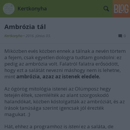
Kertkonyha
Ambrózia tál
Kertkonyha
•
2016. június 03.
0
Miközben evés közben ennek a tálnak a nevén törtem
a fejem, csak egyetlen dologra tudtam gondolni: ez
pedig az ambrózia volt. Falatról falatra erősödött,
hogy ezt a salátát nevezni máshogy nem is lehetne,
mint
ambrózia, azaz az istenek eledele.
Az ógörög mitológia istenei az Olümposz hegy
tetején éltek, szemlélték az alant szorgoskodó
halandókat, közben kóstolgatták az ambróziát, és az
írások tanúsága szerint igencsak jól érezték
magukat. ;)
Hát, ehhez a programhoz is
isteni
ez a saláta, de