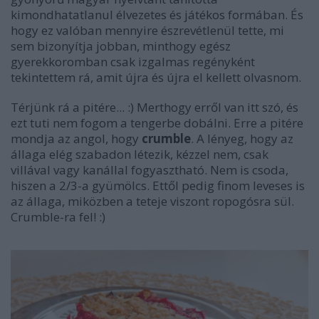
kimondhatatlanul élvezetes és játékos formában. És
hogy ez valóban mennyire észrevétlenül tette, mi
sem bizonyítja jobban, minthogy egész
gyerekkoromban csak izgalmas regényként
tekintettem rá, amit újra és újra el kellett olvasnom.
Térjünk rá a pitére... :) Merthogy erről van itt szó, és
ezt tuti nem fogom a tengerbe dobálni. Erre a pitére
mondja az angol, hogy
crumble
. A lényeg, hogy az
állaga elég szabadon létezik, kézzel nem, csak
villával vagy kanállal fogyasztható. Nem is csoda,
hiszen a 2/3-a gyümölcs. Ettől pedig finom leveses is
az állaga, miközben a teteje viszont ropogósra sül.
Crumble-ra fel! :)