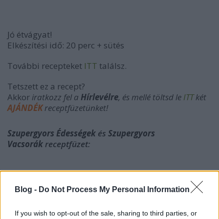
Jó étvágyat!
Elkészítési idő: 20 perc + sütés
További recepteket
ITT
találsz.
Tetszett ez a recept?
Akkor
iratkozz fel a
Hírlevélre
, és mellé t
öltsd le
ITT
két
AJÁNDÉK
receptfüzetünket!
Szupergyors Édességek
és
Szupergyors
Vacsorák
receptfüzet:
Blog -
Do Not Process My Personal Information
If you wish to opt-out of the sale, sharing to third parties, or