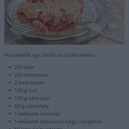
Hozzávalók egy 20x30-as sütőformához:
250 eper
250 rebarbara
2 érett banán
130 g liszt
100 g nádcukor
60 g zabpehely
1 evőkanál olívaolaj
1 evőkanál kókuszzsír (vagy margarin)