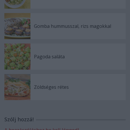
Gomba hummusszal, rizs magokkal
Pagoda saláta
Zöldséges rétes
Szólj hozzá!
A hozzászóláshoz be kell lépned!