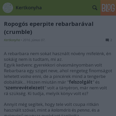
Kertkonyha
Ropogós eperpite rebarbarával
(crumble)
Kertkonyha
•
2016. június 07.
2
A rebarbara nem sokat használt növény mifelénk, én
sokáig nem is tudtam, mi az.
Egyik kedvenc gyerekkori olvasmányomban volt
Rebarbara egy sziget neve, ahol rengeteg finomságot
lehetett
volna
enni, de a pincérek mind a tengerbe
dobálták... Hiszen miután már "
felszolgált
"
és
"
szemrevételezett
"
volt a tányéron, már nem volt
rá szükség. Ki tudja, melyik könyv volt ez?
Annyit még segítek, hogy tele volt csupa ritkán
használt szóval, mint a
kalamáris
és
penna
, és a
gyönyörű magyar nyelvtant tanította