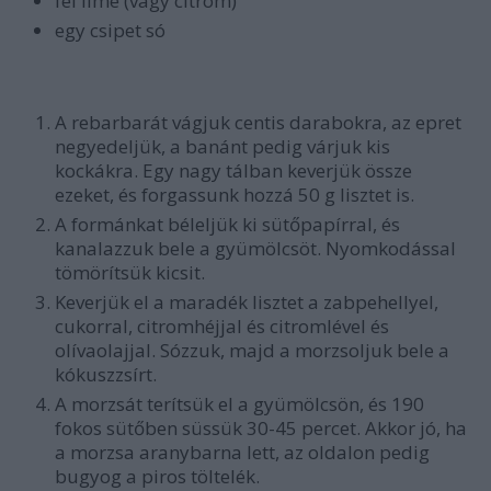
fél lime (vagy citrom)
egy csipet só
A rebarbarát vágjuk centis darabokra, az epret
negyedeljük, a banánt pedig várjuk kis
kockákra. Egy nagy tálban keverjük össze
ezeket, és forgassunk hozzá 50 g lisztet is.
A formánkat béleljük ki sütőpapírral, és
kanalazzuk bele a gyümölcsöt. Nyomkodással
tömörítsük kicsit.
Keverjük el a maradék lisztet a zabpehellyel,
cukorral, citromhéjjal és citromlével és
olívaolajjal. Sózzuk, majd a morzsoljuk bele a
kókuszzsírt.
A morzsát terítsük el a gyümölcsön, és 190
fokos sütőben süssük 30-45 percet. Akkor jó, ha
a morzsa aranybarna lett, az oldalon pedig
bugyog a piros töltelék.