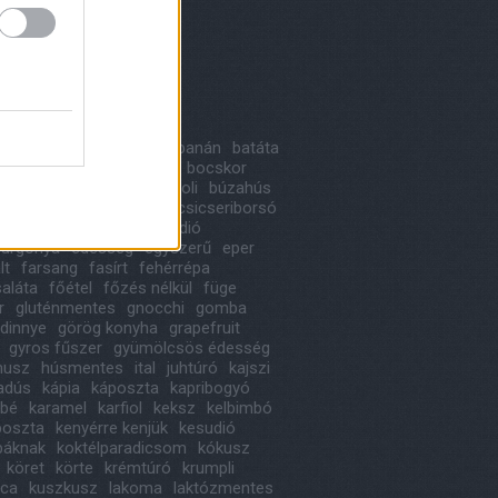
8 május
(
1
)
 április
(
1
)
ább
...
kék
a
alma
avokádó
bab
banán
batáta
likom
birs
blogkóstoló
bocskor
ka
bonbon
borsó
brokkoli
búzahús
oni
cékla
cseresznye
csicseriborsó
ládé
cukkini
desszert
dió
urgonya
édesség
egyszerű
eper
lt
farsang
fasírt
fehérrépa
saláta
főétel
főzés nélkül
füge
r
gluténmentes
gnocchi
gomba
dinnye
görög konyha
grapefruit
gyros fűszer
gyümölcsös édesség
usz
húsmentes
ital
juhtúró
kajszi
iadús
kápia
káposzta
kapribogyó
ábé
karamel
karfiol
keksz
kelbimbó
poszta
kenyérre kenjük
kesudió
báknak
koktélparadicsom
kókusz
köret
körte
krémtúró
krumpli
ica
kuszkusz
lakoma
laktózmentes