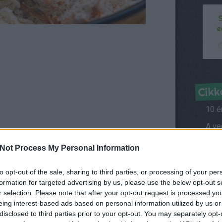
Cikk
10 é
jük le.
Híre
Not Process My Personal Information
zlés szerint.
l és mustárral, majd forgassuk össze a salátával.
to opt-out of the sale, sharing to third parties, or processing of your per
Kérd
formation for targeted advertising by us, please use the below opt-out s
r selection. Please note that after your opt-out request is processed y
Ról
eing interest-based ads based on personal information utilized by us or
Vegá
disclosed to third parties prior to your opt-out. You may separately opt-