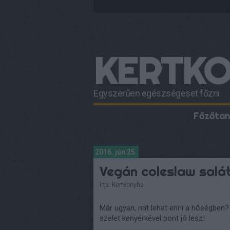
KERTK
Egyszerűen egészségeset főzni
Főzőtan
2016. jún 25.
Vegán coleslaw salá
írta:
Kertkonyha
Már ugyan, mit lehet enni a hőségben?
szelet kenyérkével pont jó lesz!