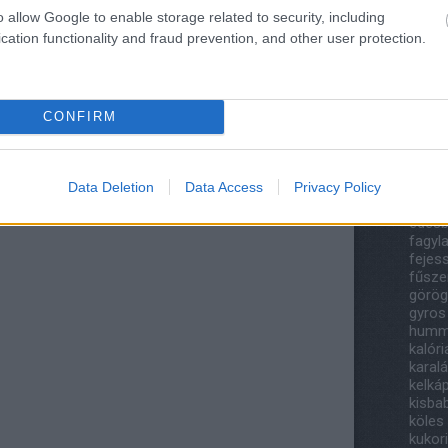
201
o allow Google to enable storage related to security, including
2018
cation functionality and fraud prevention, and other user protection.
Tov
Cím
CONFIRM
áfony
bazsa
papri
canell
Data Deletion
Data Access
Privacy Policy
csoko
édesb
fagyla
fejes
fűsze
görög
gyros
humm
kalór
karal
kelká
kisba
köles
kukor