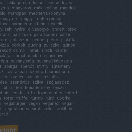
ne
laskagomba
lecsó
lencse
leves
agyma
magyaros
mák
málna
mandula
old
marcipán
mediterrán konyha
ehagyma
meggy
muffin recept
itana
narancs
nektarin
nokedli
i sajt
nyárs
olívabogyó
omlett
oreo
arack
padlizsán
paradicsom
parfé
étom
patisszon
penne
pesto
piskóta
pizza
pörkölt
puding
puliszka
quinoa
rakott krumpli
retek
ribizli
rizottó
saláta
sárgabarack
sárgadinnye
répa
savanyúság
savanyú káposzta
t
spárga
spenót
stirfry
sütemény
ök
szárazbab
szárított paradicsom
ller
szeder
szejtán
szejtán
tése
szendvics
szilva
szójaszósz
tahini
tea
teasütemény
tejszín
ínhab
tészta
tofu
tojásmentes
töltött
a
torta
trüffel
turmix
túró
uborka
i
vegaburger
vegán
veganéz
vegán
t
vegetáriánus
virsli
zeller
zöldbab
orsó
right