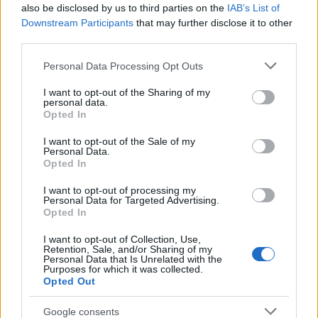
also be disclosed by us to third parties on the
IAB’s List of
Downstream Participants
that may further disclose it to other
third parties.
Please note that this website/app uses one or more Google
Personal Data Processing Opt Outs
services and may gather and store information including but
not limited to your visit or usage behaviour. You may click to
I want to opt-out of the Sharing of my
personal data.
grant or deny consent to Google and its third-party tags to
Opted In
use your data for below specified purposes in below Google
consent section.
I want to opt-out of the Sale of my
Personal Data.
Opted In
I want to opt-out of processing my
Personal Data for Targeted Advertising.
Opted In
I want to opt-out of Collection, Use,
Retention, Sale, and/or Sharing of my
Personal Data that Is Unrelated with the
Purposes for which it was collected.
Opted Out
Google consents