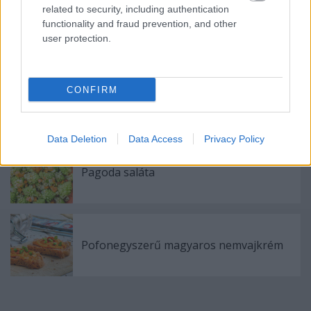
related to security, including authentication
functionality and fraud prevention, and other
Kölestúró-gombóc (gluténmentes)
user protection.
CONFIRM
Tepsis batáta
Data Deletion
Data Access
Privacy Policy
Pagoda saláta
Pofonegyszerű magyaros nemvajkrém