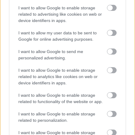
I want to allow Google to enable storage
related to advertising like cookies on web or
device identifiers in apps.
I want to allow my user data to be sent to
Google for online advertising purposes.
I want to allow Google to send me
Címkék:
mák
sütemény
egyszerű
húsmentes
vegetáriánus
personalized advertising.
laktózmentes
vegán
tojásmentes
blogkóstoló
I want to allow Google to enable storage
related to analytics like cookies on web or
device identifiers in apps.
Ajánlott bejegyzések:
I want to allow Google to enable storage
related to functionality of the website or app.
Csipkés rakott karfiol
I want to allow Google to enable storage
related to personalization.
I want to allow Google to enable storage