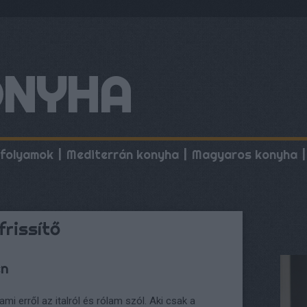
ONYHA
folyamok
Mediterrán konyha
Magyaros konyha
frissítő
en
mi erről az italról és rólam szól. Aki csak a