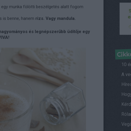
nt egy munka fölötti beszélgetés alatt fogom
ncs is benne, hanem
rizs. Vagy mandula.
g hagyományos és legnépszerűbb üdítője egy
VIVA!
Cikk
10 é
Híre
Kérd
Ról
Vegá