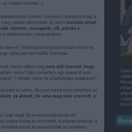
 az sokkal rövidebb. ;)
 nyaralásomon voltam. Gyönyörű Spanyolország, a
g, meg minden kávézóban az isteni
horchata (ejtsd:
jobb: hűsített, simogatott, sőt, pótolta a
ve elhatároztam: megcsinálom.
 sikerrel. Tehéntejből kotyvasztottam vízzel, és
hogy soha nem lett belőle horchata.
maradt, hiszen akkor még
nem volt internet, hogy
Szia! 
hattam volna? Nem ismertem egy spanyolt sem.
oldalr
gre? :) Hívtam volna fel a különleges tudakozót?
Recep
megsz
lképzelni is nehéz. De pont ennek köszönhetően az
alapo
tikum, az áhított, de soha meg nem szerzett, a
Legye
finom
s csak majd' 20 évvel később került elő.
Rece
l szóba hozta az horchatát. A pillanat lelassult, a
távolabb került, és beborítottak az emlékeim.