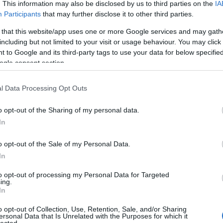
. This information may also be disclosed by us to third parties on the
IA
Participants
that may further disclose it to other third parties.
Csokikrém
Tepsis batáta
(Superfood)
 that this website/app uses one or more Google services and may gath
including but not limited to your visit or usage behaviour. You may click 
 to Google and its third-party tags to use your data for below specifi
címe:
ogle consent section.
i/trackback/id/8892686
l Data Processing Opt Outs
o opt-out of the Sharing of my personal data.
Arch
In
értelmében felhasználói tartalomnak minősülnek, értük a
n felelősséget nem vállal, azokat nem ellenőrzi. Kifogás
 Részletek a
Felhasználási feltételekben
és az
adatvédelmi
201
o opt-out of the Sale of my Personal Data.
2019
In
2019
2016.07.22. 18:33:08
2019
to opt-out of processing my Personal Data for Targeted
201
 előkészíteni?
ing.
2018
?
In
201
Válasz erre
2018
o opt-out of Collection, Use, Retention, Sale, and/or Sharing
2018
ersonal Data that Is Unrelated with the Purposes for which it
lected.