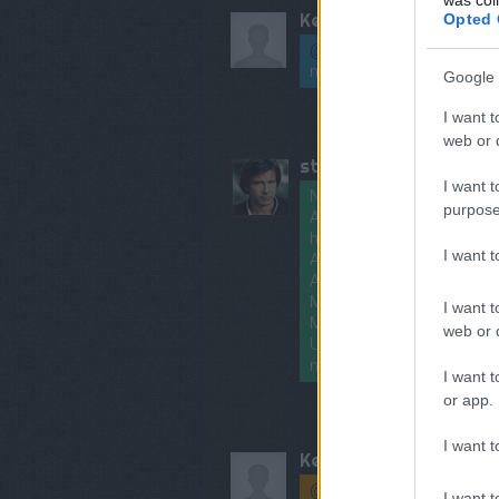
Kertkonyha
Opted 
@pobeda
: Pontosan! A f
munkát. :)
Google 
I want t
web or d
steery
I want t
Nyers (hántolt) rizsből kel
purpose
A leforrázáshoz forró viz
használjunk?
I want 
Az egész éjszakán át áll
A szűrés fémszitával vag
Mandulából hogy lehet el
I want t
Milyen további növényekb
web or d
Ugyanis a boltban kaphat
nevetségesen drágák.
I want t
or app.
I want t
Kertkonyha
@steery
: Hű, mennyi kér
I want t