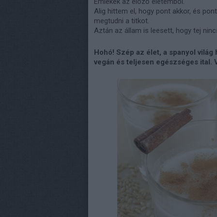
Emlékek az előző életemből.
Alig hittem el, hogy pont akkor, és po
megtudni a titkot.
Aztán az állam is leesett, hogy tej ni
Hohó!
Szép az élet, a spanyol vilá
vegán és teljesen egészséges ital. 