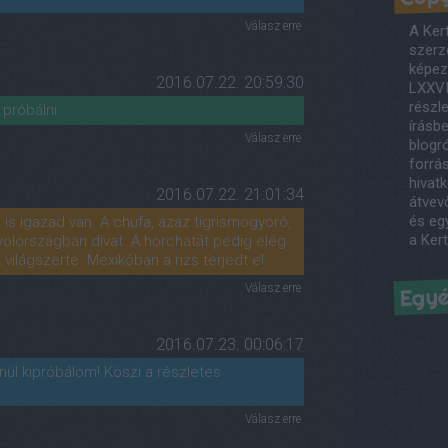
Válasz erre
A Ker
szerző
képezi
2016.07.22. 20:59:30
LXXVI
részl
 próbálni.
írásb
Válasz erre
blogró
forrás
hivatk
2016.07.22. 21:01:34
átvev
és egy
 is igazad van. A chufa, azaz tigrismogyoró,
a Ker
nyolországban divat. A horchatát pedig elég
világszerte. Mexikóban a rizs terjedt el.
Válasz erre
Egy
2016.07.23. 00:06:17
lenül kipróbálom! Köszi a részletes
Válasz erre