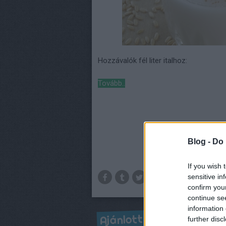
Hozzávalók fél liter italhoz:
Tovább..
Blog -
Do 
If you wish 
sensitive in
confirm you
continue se
information 
Ajánlott bejegyzések:
further disc