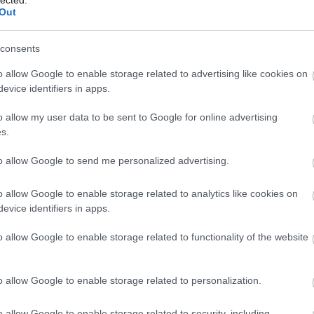
201
2016.07.22. 18:35:16
Out
2018
Tov
orró víz és az áztatás elvégez minden
consents
Cím
Válasz erre
o allow Google to enable storage related to advertising like cookies on
evice identifiers in apps.
áfony
2016.07.22. 18:39:58
bazsa
o allow my user data to be sent to Google for online advertising
papri
l készíteni vagy főtt rizsből?
canell
s.
et vagy forrásban lévő (bugyogó) vizet
csoko
édesb
to allow Google to send me personalized advertising.
ás hány óra legyen? 12 vagy 24?
fagyla
y sűrűbb kávészitával történjen?
fejes
készíteni?
o allow Google to enable storage related to analytics like cookies on
fűsze
ől készítik meg ezt?
görög
evice identifiers in apps.
ó dobozos rizs, zab és mandula italok
gyros
humm
o allow Google to enable storage related to functionality of the website
kalór
Válasz erre
karal
kelká
o allow Google to enable storage related to personalization.
kisba
2016.07.22. 18:58:46
köles
kukor
dés! :) Köszönöm, hogy feltetted, lehet, hogy
o allow Google to enable storage related to security, including