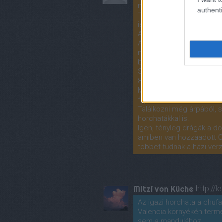
nem voltam egyértelmű.
authenti
Teljesen nyers, kemény ri
is. (erről részletesen fenn
A forró víz kb. 80-90 fokos
Az egész éjszaka nekem fé
napig hagytam, mert nem 
betettem a hűtőbe, neh
Sima fémszitát használt
800 W-os, kb. fél percig d
Mandulából is lehet készí
fajta kell hozzá. Lehet ke
Találkozni még árpából,
horchatákkal is.
Igen, tényleg drágák a d
amiben van hozzáadott Ca
többet tudnak a házi verz
Mitzi von Küche
http://
Az igazi horchata a chu
Valencia környékén terme
sem a mandulához.