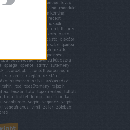
ne
laskagomba
lecsó
lencse
leves
agyma
magyaros
mák
málna
mandula
old
marcipán
mediterrán konyha
ehagyma
meggy
muffin recept
itana
narancs
nektarin
nokedli
i sajt
nyárs
olívabogyó
omlett
oreo
arack
padlizsán
paradicsom
parfé
étom
patisszon
penne
pesto
piskóta
pizza
pörkölt
puding
puliszka
quinoa
rakott krumpli
retek
ribizli
rizottó
saláta
sárgabarack
sárgadinnye
répa
savanyúság
savanyú káposzta
t
spárga
spenót
stirfry
sütemény
ök
szárazbab
szárított paradicsom
ller
szeder
szejtán
szejtán
tése
szendvics
szilva
szójaszósz
tahini
tea
teasütemény
tejszín
ínhab
tészta
tofu
tojásmentes
töltött
a
torta
trüffel
turmix
túró
uborka
i
vegaburger
vegán
veganéz
vegán
t
vegetáriánus
virsli
zeller
zöldbab
orsó
right