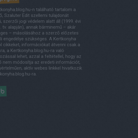
tkonyha.blog.hu-n található tartalom a
, Szaluter Edit szellemi tulajdonát
, szerzői jogi védelem alatt áll (1999. évi
. tv. alapján), annak bárminemű – akár
eges – másolásához a szerző előzetes
eli engedélye szükséges. A Kertkonyha
l cikkeket, információkat átvenni csak a
ra, a Kertkonyha.blog.hu-ra való
ozással lehet, azzal a feltétellel, hogy az
ő nem módosítja az eredeti információt,
értelműen, aktív webes linkkel hivatkozik
tkonyha.blog.hu-ra.
éb