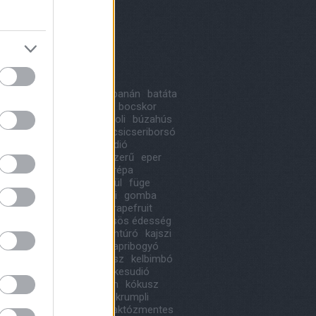
8 május
(
1
)
 április
(
1
)
ább
...
kék
a
alma
avokádó
bab
banán
batáta
likom
birs
blogkóstoló
bocskor
ka
bonbon
borsó
brokkoli
búzahús
oni
cékla
cseresznye
csicseriborsó
ládé
cukkini
desszert
dió
urgonya
édesség
egyszerű
eper
lt
farsang
fasírt
fehérrépa
saláta
főétel
főzés nélkül
füge
r
gluténmentes
gnocchi
gomba
dinnye
görög konyha
grapefruit
gyros fűszer
gyümölcsös édesség
usz
húsmentes
ital
juhtúró
kajszi
iadús
kápia
káposzta
kapribogyó
ábé
karamel
karfiol
keksz
kelbimbó
poszta
kenyérre kenjük
kesudió
báknak
koktélparadicsom
kókusz
köret
körte
krémtúró
krumpli
ica
kuszkusz
lakoma
laktózmentes