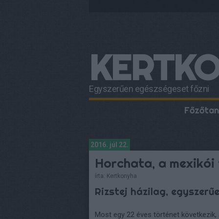
KERTK
Egyszerűen egészségeset főzni
Főzőtan
2016. júl 22.
Horchata, a mexikói 
írta:
Kertkonyha
Rizstej házilag, egyszerű
Most egy 22 éves történet következik, a