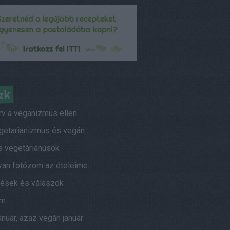
ek
rv a veganizmus ellen
A vegetarianizmus és vegán életmód elterjedtsége
s vegetáriánusok
Hogyan fotózom az ételeimet?
ések és válaszok
am
nuár, azaz vegán január