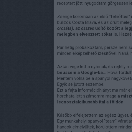
receptért jött, nyugodtam görgessen le,
Zsenge koromban az első "felnőttes"
bulizós Costa Brava, és az őrült mele
orcsátá), az összes
üdítő között a leg
melegben elvesztett sókat is.
Hazaér
Pár hétig próbálkoztam, persze nem sok
minden elképzelhető ízesítővel. Naná, 
Aztán vége lett a nyárnak, és rejtély 
beüssem a Google-ba...
Hova fordul
Mentem volna be a spanyol nagykövetsé
Egyik se jutott eszembe.
Ezt a fajta információhiányt ma már e
horchata lett számomra maga
a misz
legnosztalgikusabb ital a földön.
Később elfelejtettem az egész ügyet, é
Egy munkahelyi spanyol "team" váratlanu
hangok elmélyültek, körülöttem minden 