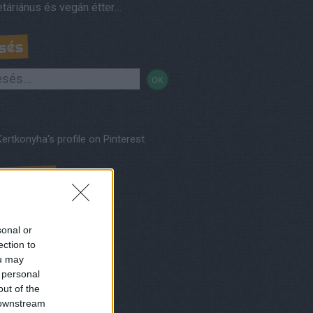
Vegetáriánus és vegán éttermek, házhozszállítás
sés
Kertkonyha's profile on Pinterest.
nereink
sonal or
ection to
ou may
 personal
out of the
 downstream