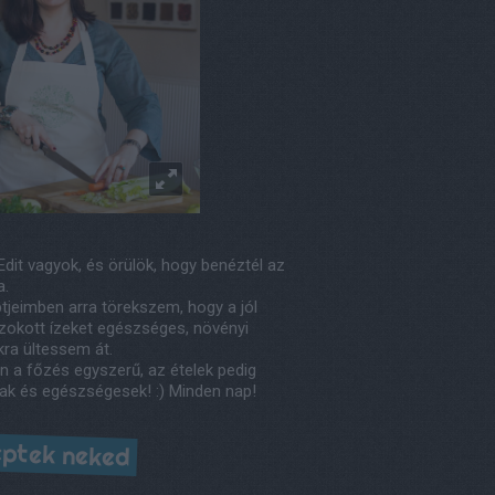
Edit vagyok, és örülök, hogy benéztél az
a.
tjeimben arra törekszem, hogy a jól
okott ízeket egészséges, növényi
kra ültessem át.
n a főzés egyszerű, az ételek pedig
ak és egészségesek! :) Minden nap!
ptek neked