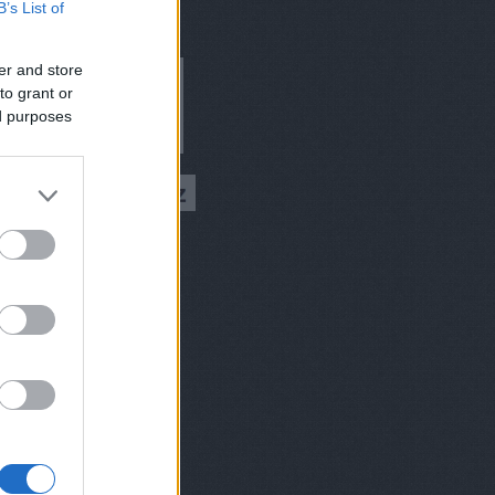
B’s List of
er and store
to grant or
ed purposes
ívum
9 augusztus
(
1
)
 július
(
1
)
 március
(
2
)
 február
(
2
)
8 december
(
1
)
 október
(
2
)
8 augusztus
(
1
)
 július
(
1
)
 június
(
2
)