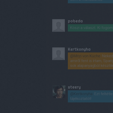
pobeda
Köszi a választ. Ki fogom
Kertkonyha
@Mitzi von Küche
: Neked
amiről fent is írtam, Spa
sok alapanyagból készítik 
steery
@Kertkonyha
: Ezt feltét
tájékoztatót!