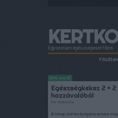
KERTK
Egyszerűen egészségeset főzni
Főzőtan
2016. nov 25.
Egészségkeksz 2 + 2 
hozzávalóból
írta:
Kertkonyha
A minap teát kortyolgatva annyira me