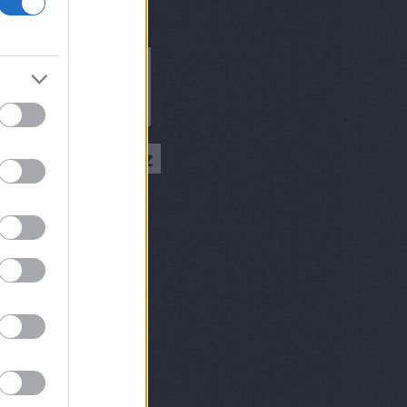
ívum
9 augusztus
(
1
)
 július
(
1
)
 március
(
2
)
 február
(
2
)
8 december
(
1
)
 október
(
2
)
8 augusztus
(
1
)
 július
(
1
)
 június
(
2
)