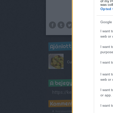
of my P
was col
Opted 
Google 
I want t
web or d
Ajánlott bejegyzések:
I want t
purpose
Cukkini gnocchi
I want 
I want t
web or d
A bejegyzés trackback 
I want t
https://kertkonyha.blog.hu/ap
or app.
Kommentek:
I want t
A hozzászólások a
vonatkozó jogszabályok