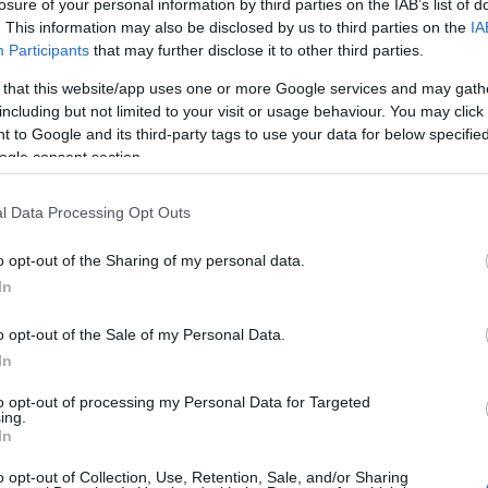
losure of your personal information by third parties on the IAB’s list of
olsó lépésben már ne hagyjuk magára, mert könnyen
. This information may also be disclosed by us to third parties on the
IA
Participants
that may further disclose it to other third parties.
Kere
 that this website/app uses one or more Google services and may gath
including but not limited to your visit or usage behaviour. You may click 
 to Google and its third-party tags to use your data for below specifi
ogle consent section.
d le
ITT
két
AJÁNDÉK
receptfüzetünket!
ors Vacsorák
receptfüzet:
l Data Processing Opt Outs
Visit 
o opt-out of the Sharing of my personal data.
Part
In
o opt-out of the Sale of my Personal Data.
In
to opt-out of processing my Personal Data for Targeted
ing.
In
o opt-out of Collection, Use, Retention, Sale, and/or Sharing