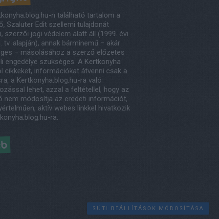
tkonyha.blog.hu-n található tartalom a
, Szaluter Edit szellemi tulajdonát
, szerzői jogi védelem alatt áll (1999. évi
. tv. alapján), annak bárminemű – akár
eges – másolásához a szerző előzetes
eli engedélye szükséges. A Kertkonyha
l cikkeket, információkat átvenni csak a
ra, a Kertkonyha.blog.hu-ra való
ozással lehet, azzal a feltétellel, hogy az
ő nem módosítja az eredeti információt,
értelműen, aktív webes linkkel hivatkozik
tkonyha.blog.hu-ra.
éb
SÜTI BEÁLLÍTÁSOK MÓDOSÍTÁSA