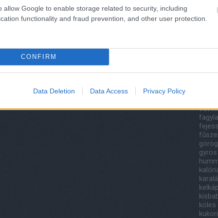
201
n felelősséget nem vállal, azokat nem ellenőrzi. Kifogás
o allow Google to enable storage related to security, including
2018
 Részletek a
Felhasználási feltételekben
és az
adatvédelmi
cation functionality and fraud prevention, and other user protection.
Tov
Cím
CONFIRM
áfony
lj
! ‐
Belépés Facebookkal
bazsa
papri
canell
Data Deletion
Data Access
Privacy Policy
csoko
édesb
fagyla
fejes
fűsze
görög
gyros
humm
kalór
karal
kelká
kisba
köles
kukor