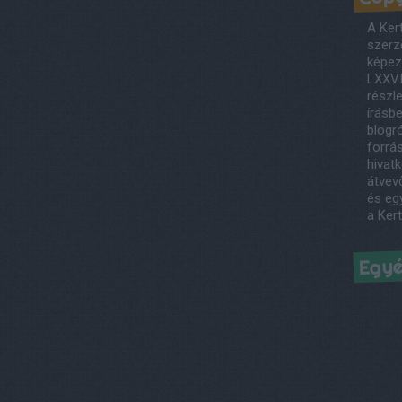
A Ker
szerző
képezi
LXXVI
részl
írásb
blogró
forrás
hivatk
átvev
és egy
a Ker
Egy