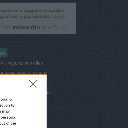
ek
rv a veganizmus ellen
A vegetarianizmus és vegán életmód elterjedtsége
s vegetáriánusok
Hogyan fotózom az ételeimet?
sonal or
ések és válaszok
ection to
ou may
am
 personal
nuár, azaz vegán január
out of the