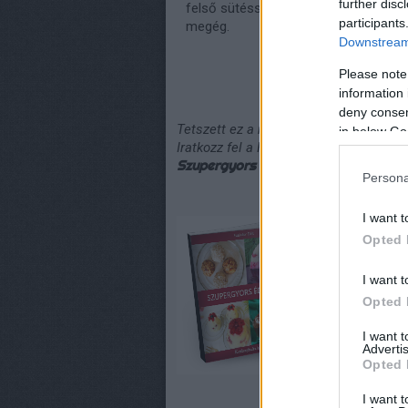
further disc
felső sütéssel (grillezéssel). Az ut
participants
megég.
Downstream 
Please note
information 
deny consent
Tetszett ez a recept?
in below Go
Iratkozz fel a Hírlevélre, és mellé t
ölts
Szupergyors Édességek
és
Szupergy
Persona
I want t
Opted 
I want t
Opted 
I want 
Advertis
Opted 
I want t