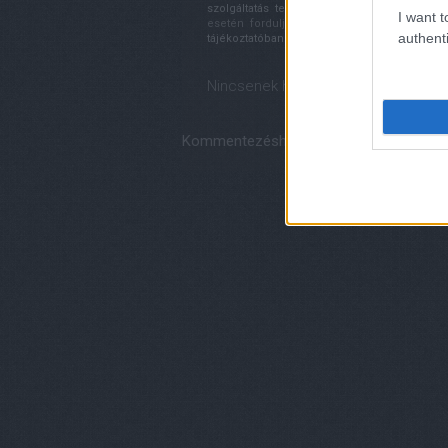
szolgáltatás technikai
üzemeltetője semmilye
I want t
esetén forduljon a blog szerkesztőjéhez.
authenti
tájékoztatóban
.
Nincsenek hozzászólások.
Kommentezéshez
lépj be
, vagy
regisztrá