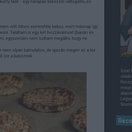
korty teát - egy harapás keksszel váltogatni, és
nem volt itthon semmiféle keksz, mert másnap így
sni. Találtam is egy két hozzávalósat (banán és
em, egyszerűen nem tudtam megállni, hogy ne
 nem olyan bámulatos, de igazán megéri az a kis
tő íze a keksznek.
Szia! 
oldalr
Recep
megsz
alapo
Legye
finom
Rece