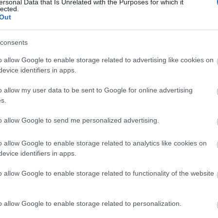
ersonal Data that Is Unrelated with the Purposes for which it
lected.
Out
SZÓLJ HOZZÁ
consents
o allow Google to enable storage related to advertising like cookies on
evice identifiers in apps.
o allow my user data to be sent to Google for online advertising
s.
“Húsleves”
Ribizlis
Arch
to allow Google to send me personalized advertising.
tökmagból
köleskoch
201
o allow Google to enable storage related to analytics like cookies on
2019
evice identifiers in apps.
2019
címe:
2019
o allow Google to enable storage related to functionality of the website
201
i/trackback/id/8772224
2018
201
2018
o allow Google to enable storage related to personalization.
2018
értelmében felhasználói tartalomnak minősülnek, értük a