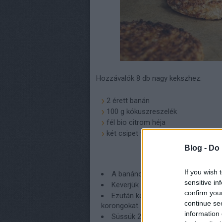
Hozzávalók 8 db nagy kekszhez:
2 érett banán
100 g kókuszreszelék
fél bio citrom héja
két csipet vaníliaőrlemény
Blog -
Do 
If you wish 
A banánokat hámozzuk meg, és eg
sensitive in
Keverjük bele a kókuszreszeléket és
confirm you
Ezután kézzel formázzunk a massz
continue se
korongokat. Villával fejezzük be a ny
information 
Süssük 20-25 percet 180 fokon, a