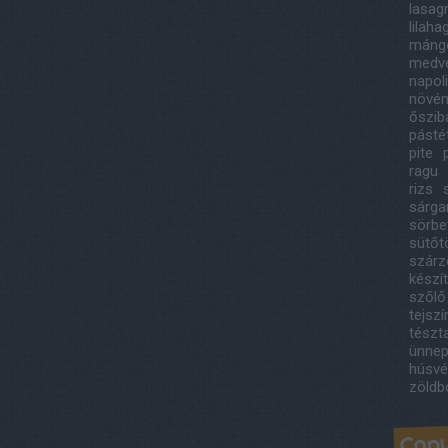
lasag
lilah
máng
medv
napol
növény
őszib
pást
pite
ragu
rizs
sárga
sörbe
sütőt
szárze
készí
szőlő
tejsz
tészt
ünnep
húsvé
zöldb
Copy