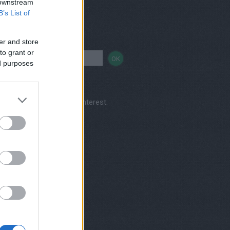
 downstream
Vegetáriánus és vegán éttermek, házhozszállítás
B’s List of
sés
er and store
to grant or
ed purposes
Kertkonyha's profile on Pinterest.
nereink