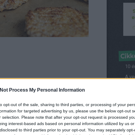
Cikk
10 é
Híre
Not Process My Personal Information
to opt-out of the sale, sharing to third parties, or processing of your per
y tálban nyomkodjuk össze villával.
Kérd
formation for targeted advertising by us, please use the below opt-out s
 reszelt citromhéjat, ízesítsük vaníliával.
r selection. Please note that after your opt-out request is processed y
Ról
ából először golyókat, majd ebből kilapított
eing interest-based ads based on personal information utilized by us or
omkodást, így lesz szép minta a kekszek tetején.
Vegá
disclosed to third parties prior to your opt-out. You may separately opt-
míg a széle barnulni kezd, és ezután még 1-2 percet