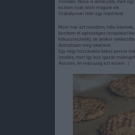
mondani. Nincs is annál jobb, mint egy 
közben csak nézni magunk elé.
Szabályosan felér egy mantrával.
Most már azt mondom, hála Istennek, 
kezdtem el egészséges recepteket kere
kókuszreszelék), de amikor nekikezdt
illatosítsam meg valamivel.
Egy négy hozzávalós keksz persze már
ízesítés, mert így lesz igazán melenge
Asszem, én márciusig ezt eszem. :)