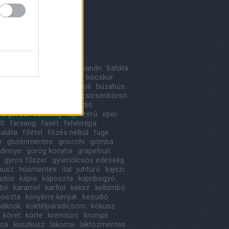
8 május
(
1
)
 április
(
1
)
ább
...
kék
a
alma
avokádó
bab
banán
batáta
likom
birs
blogkóstoló
bocskor
ka
bonbon
borsó
brokkoli
búzahús
oni
cékla
cseresznye
csicseriborsó
ládé
cukkini
desszert
dió
urgonya
édesség
egyszerű
eper
lt
farsang
fasírt
fehérrépa
saláta
főétel
főzés nélkül
füge
r
gluténmentes
gnocchi
gomba
dinnye
görög konyha
grapefruit
gyros fűszer
gyümölcsös édesség
usz
húsmentes
ital
juhtúró
kajszi
iadús
kápia
káposzta
kapribogyó
ábé
karamel
karfiol
keksz
kelbimbó
poszta
kenyérre kenjük
kesudió
báknak
koktélparadicsom
kókusz
köret
körte
krémtúró
krumpli
ica
kuszkusz
lakoma
laktózmentes