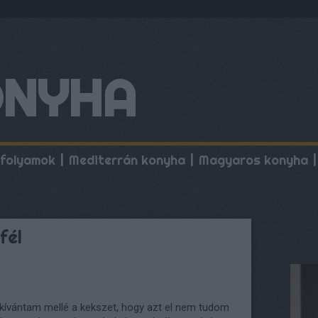
ONYHA
folyamok
Mediterrán konyha
Magyaros konyha
fél
gkívántam mellé a kekszet, hogy azt el nem tudom