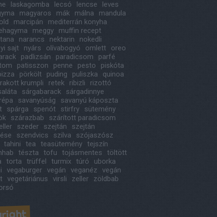
ne
laskagomba
lecsó
lencse
leves
agyma
magyaros
mák
málna
mandula
old
marcipán
mediterrán konyha
ehagyma
meggy
muffin recept
itana
narancs
nektarin
nokedli
i sajt
nyárs
olívabogyó
omlett
oreo
arack
padlizsán
paradicsom
parfé
étom
patisszon
penne
pesto
piskóta
pizza
pörkölt
puding
puliszka
quinoa
rakott krumpli
retek
ribizli
rizottó
saláta
sárgabarack
sárgadinnye
répa
savanyúság
savanyú káposzta
t
spárga
spenót
stirfry
sütemény
ök
szárazbab
szárított paradicsom
ller
szeder
szejtán
szejtán
tése
szendvics
szilva
szójaszósz
tahini
tea
teasütemény
tejszín
ínhab
tészta
tofu
tojásmentes
töltött
a
torta
trüffel
turmix
túró
uborka
i
vegaburger
vegán
veganéz
vegán
t
vegetáriánus
virsli
zeller
zöldbab
orsó
right