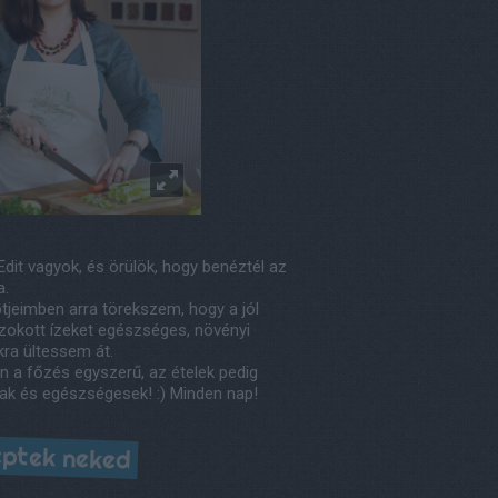
Edit vagyok, és örülök, hogy benéztél az
a.
tjeimben arra törekszem, hogy a jól
okott ízeket egészséges, növényi
kra ültessem át.
n a főzés egyszerű, az ételek pedig
ak és egészségesek! :) Minden nap!
ptek neked