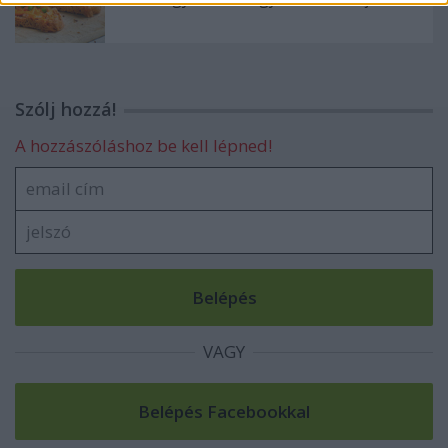
Szólj hozzá!
A hozzászóláshoz be kell lépned!
VAGY