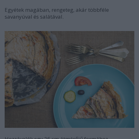
Egyétek magában, rengeteg, akár többféle
savanyúval és salátával.
Hozzávalók egy 26 cm átmérőjű formához