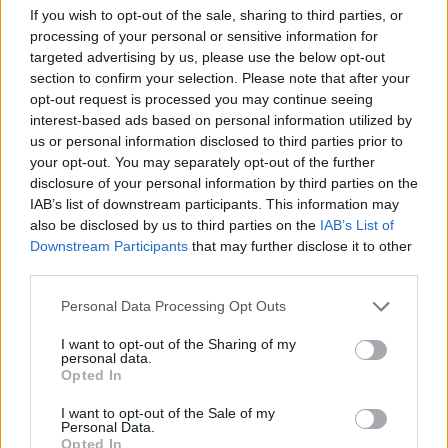
cukkinit és sárgarépát is hasonlóra gyaluljuk le.
If you wish to opt-out of the sale, sharing to third parties, or
processing of your personal or sensitive information for
Egy kiolajozott sütőformába fektessük le a
targeted advertising by us, please use the below opt-out
tésztát. Kívülről befelé haladva rakjuk le benne a
section to confirm your selection. Please note that after your
zöldségeket úgy, hogy élére állítjuk a szeleteket,
opt-out request is processed you may continue seeing
és rakjuk őket olyan szorosan, hogy megtartsák
interest-based ads based on personal information utilized by
egymást. Így tudunk szépen fokozatosan
us or personal information disclosed to third parties prior to
kívülről befelé haladni, és megtölteni a formát.
your opt-out. You may separately opt-out of the further
Amikor készen van az "örvény", készítsük el a
disclosure of your personal information by third parties on the
szószt. Keverjük bele a joghurtba a tejfölt, a
IAB’s list of downstream participants. This information may
sajtot, a csicseriborsólisztet és a tejet. Ízesítsük
also be disclosed by us to third parties on the
IAB’s List of
aprított fokhagymával és a fűszerekkel. Ezzel a
Downstream Participants
that may further disclose it to other
szósszal öntsük le a tortát.
third parties.
200 fokon süssük 30 percet. Szeletelés előtt
Please note that this website/app uses one or more Google
Personal Data Processing Opt Outs
mindenképp hagyjuk hűlni.
services and may gather and store information including but
not limited to your visit or usage behaviour. You may click to
I want to opt-out of the Sharing of my
Jó étvágyat!
personal data.
grant or deny consent to Google and its third-party tags to
Opted In
Elkészítési idő: 50 perc
use your data for below specified purposes in below Google
consent section.
I want to opt-out of the Sale of my
Ez egy vegán recept volt. :)
Personal Data.
Ha tetszett, hasonlókat
ITT
találsz.
Opted In