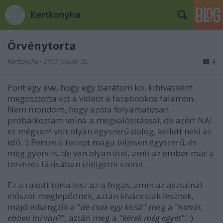
Kertkonyha
Örvénytorta
Kertkonyha
•
2017. január 05.
4
Pont egy éve, hogy egy barátom kb. kihívásként
megosztotta
ezt
a videót a facebookos falamon.
Nem mondom, hogy azóta folyamatosan
próbálkoztam volna a megvalósítással, de azért NA!
ez mégsem volt olyan egyszerű dolog, kellett neki az
idő. :) Persze a recept maga teljesen egyszerű, és
még gyors is, de van olyan étel, amit az ember már a
tervezés fázisában ízlelgetni szeret.
Ez a rakott torta lesz az a fogás, amin az asztalnál
először meglepődnek, aztán kíváncsiak lesznek,
majd elhangzik a "
de csak egy kicsit
" meg a "
nahát,
ebben mi van
?", aztán meg a "
kérek még egyet
". :)