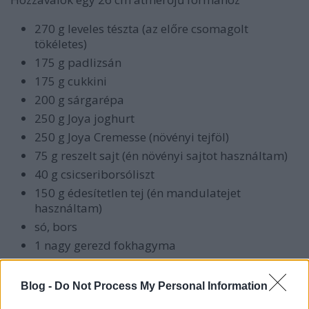
270 g leveles tészta (az előre csomagolt
tökéletes)
175 g padlizsán
175 g cukkini
200 g sárgarépa
250 g Joya joghurt
250 g Joya Cremesse (növényi tejföl)
75 g reszelt sajt (én növényi sajtot használtam)
40 g csicseriborsóliszt
150 g édesítetlen tej (én mandulatejet
használtam)
só, bors
1 nagy gerezd fokhagyma
Blog -
Do Not Process My Personal Information
A padlizsánt vágjuk félcentis szeletekre, a