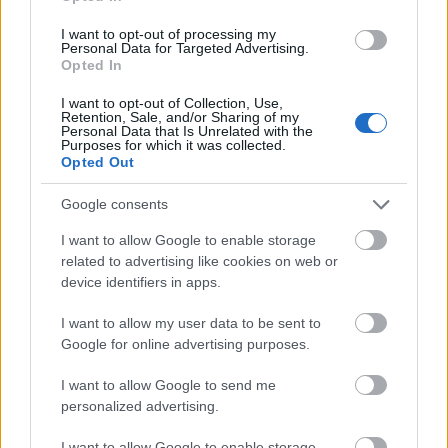
Letöltheted a
két ajándék receptgyűjteményt
is.
I want to opt-out of processing my
Personal Data for Targeted Advertising.
Opted In
Ezek pedig a legújabb főzőtanfolyamok:
Kezdő Vegán Főzőtanfolyam
I want to opt-out of Collection, Use,
Retention, Sale, and/or Sharing of my
Növényi Tejek és Tejtermékek Főzőtanfolyam
Personal Data that Is Unrelated with the
Görög Vegán Főzőtanfolyam
Purposes for which it was collected.
Opted Out
Szendvicskrémes Főzőtanfolyam
Google consents
I want to allow Google to enable storage
related to advertising like cookies on web or
Címkék:
padlizsán
főétel
cukkini
húsmentes
vegetáriánus
device identifiers in apps.
laktózmentes
vegán
tojásmentes
I want to allow my user data to be sent to
Google for online advertising purposes.
I want to allow Google to send me
Ajánlott bejegyzések:
personalized advertising.
I want to allow Google to enable storage