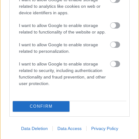
related to analytics like cookies on web or
Színpompás bableves
device identifiers in apps.
I want to allow Google to enable storage
related to functionality of the website or app.
Rakott kel (vegán)
I want to allow Google to enable storage
related to personalization.
I want to allow Google to enable storage
related to security, including authentication
Tápiókás jégkrém
functionality and fraud prevention, and other
user protection.
Dakosz
CONFIRM
Data Deletion
Data Access
Privacy Policy
Pofonegyszerű magyaros nemvajkrém