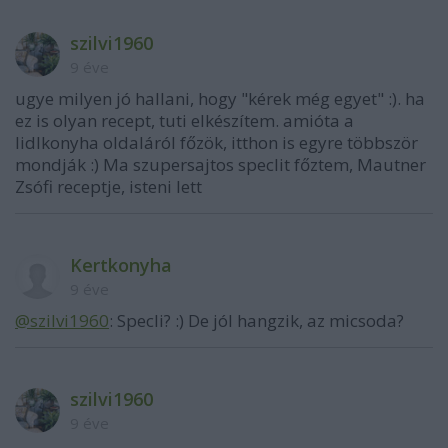
szilvi1960
9 éve
ugye milyen jó hallani, hogy "kérek még egyet" :). ha
ez is olyan recept, tuti elkészítem. amióta a
lidlkonyha oldaláról főzök, itthon is egyre többször
mondják :) Ma szupersajtos speclit főztem, Mautner
Zsófi receptje, isteni lett
Kertkonyha
9 éve
@szilvi1960
: Specli? :) De jól hangzik, az micsoda?
szilvi1960
9 éve