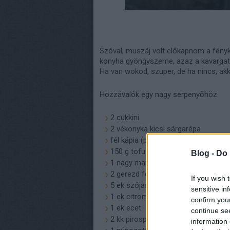
Szóval, muszáj volt előkapnom a fénykép
konyha gyöngyszeme, azaz a kavargatv
Ha van wokod, szuper, de ha nincs, akkor
Hozzávalók egy nagy serpenyőhöz
2 cukkini
2 vékonyka kicsi sárgarépa
fél kápia (piros kaliforniai) paprika
150 g tofu
Blog -
Do 
1 nagy marék friss spenótlevél
2 gerezd fokhagyma
If you wish 
5 ek szójaszósz
sensitive in
1 ek citromlé
confirm you
1 ek ecet
continue se
2 kk pirospaprika
information 