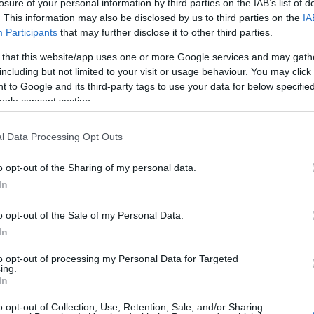
losure of your personal information by third parties on the IAB’s list of
. This information may also be disclosed by us to third parties on the
IA
Participants
that may further disclose it to other third parties.
Kere
 that this website/app uses one or more Google services and may gath
ában négybe, majd kb. fél centis karikákra.
including but not limited to your visit or usage behaviour. You may click 
3 mm-es karikákra.
 to Google and its third-party tags to use your data for below specifi
ogle consent section.
 3-4 evőkanál olajat, és a felkockázott tofut
a dobjuk rá a fokhagymát, a cukkinit, a paprikát és a
l Data Processing Opt Outs
Visit 
cig. Tegyük vissza a tofut, majd öntsük rá a
o opt-out of the Sharing of my personal data.
Part
esítsük gyömbérrel, pirospaprikával.
In
agyjuk még kb. 5 percig pirulni.
zószt. A keményítőt 2 dl vízben keverjük el, és
o opt-out of the Sale of my Personal Data.
össze, és pároljuk még pár percet.
In
penótleveleket. A melegtől pár perc alattössze fog
to opt-out of processing my Personal Data for Targeted
ing.
In
o opt-out of Collection, Use, Retention, Sale, and/or Sharing