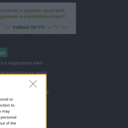
ek
rv a veganizmus ellen
A vegetarianizmus és vegán életmód elterjedtsége
s vegetáriánusok
Hogyan fotózom az ételeimet?
sonal or
ések és válaszok
ection to
ou may
am
 personal
nuár, azaz vegán január
out of the