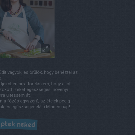
Edit vagyok, és örülök, hogy benéztél az
a.
tjeimben arra törekszem, hogy a jól
okott ízeket egészséges, növényi
kra ültessem át.
n a főzés egyszerű, az ételek pedig
ak és egészségesek! :) Minden nap!
ptek neked