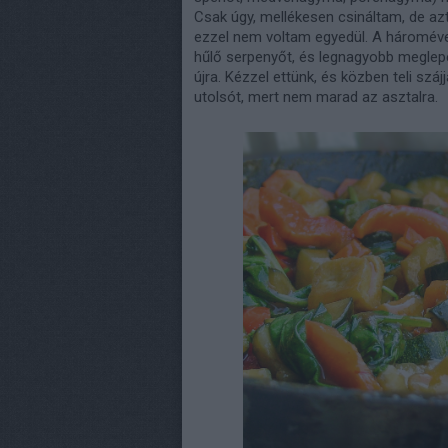
Csak úgy, mellékesen csináltam, de aztá
ezzel nem voltam egyedül. A hároméve
hűlő serpenyőt, és legnagyobb meglepet
újra. Kézzel ettünk, és közben teli sz
utolsót, mert nem marad az asztalra.