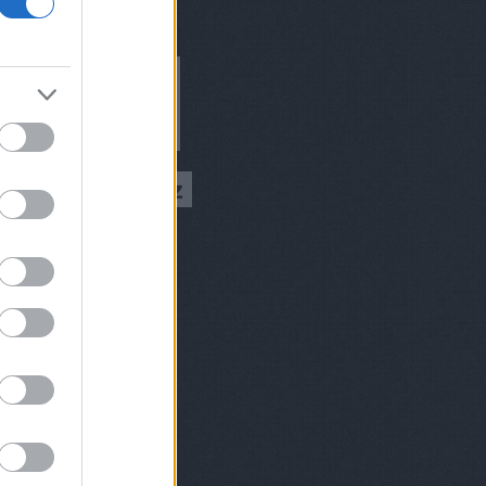
ívum
9 augusztus
(
1
)
 július
(
1
)
 március
(
2
)
 február
(
2
)
8 december
(
1
)
 október
(
2
)
8 augusztus
(
1
)
 július
(
1
)
 június
(
2
)