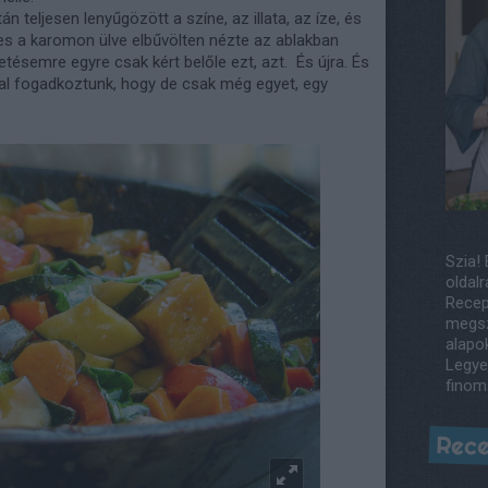
n teljesen lenyűgözött a színe, az illata, az íze, és
s a karomon ülve elbűvölten nézte az ablakban
ésemre egyre csak kért belőle ezt, azt. És újra. És
ájjal fogadkoztunk, hogy de csak még egyet, egy
Szia! 
oldalr
Recep
megsz
alapo
Legye
finom
Rece