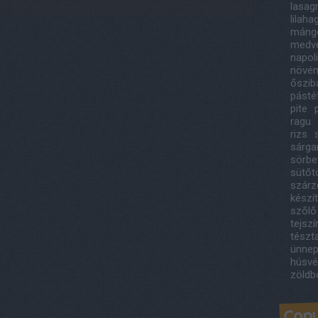
lasag
lilah
máng
medv
napol
növény
őszib
pást
pite
ragu
rizs
sárga
sörbe
sütőt
szárze
készí
szőlő
tejsz
tészt
ünnep
húsvé
zöldb
Copy