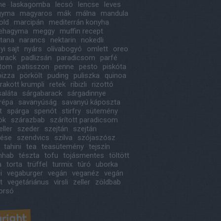
ne
laskagomba
lecsó
lencse
leves
agyma
magyaros
mák
málna
mandula
old
marcipán
mediterrán konyha
ehagyma
meggy
muffin recept
itana
narancs
nektarin
nokedli
i sajt
nyárs
olívabogyó
omlett
oreo
arack
padlizsán
paradicsom
parfé
étom
patisszon
penne
pesto
piskóta
pizza
pörkölt
puding
puliszka
quinoa
rakott krumpli
retek
ribizli
rizottó
saláta
sárgabarack
sárgadinnye
répa
savanyúság
savanyú káposzta
t
spárga
spenót
stirfry
sütemény
ök
szárazbab
szárított paradicsom
ller
szeder
szejtán
szejtán
tése
szendvics
szilva
szójaszósz
tahini
tea
teasütemény
tejszín
ínhab
tészta
tofu
tojásmentes
töltött
a
torta
trüffel
turmix
túró
uborka
i
vegaburger
vegán
veganéz
vegán
t
vegetáriánus
virsli
zeller
zöldbab
orsó
right