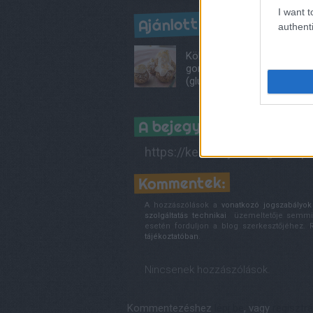
I want t
Ajánlott bejegyzések:
authenti
Kölestúró-
gombóc
(gluténmentes)
A bejegyzés trackback 
https://kertkonyha.blog.hu/ap
Kommentek:
A hozzászólások a
vonatkozó jogszabályok
szolgáltatás technikai
üzemeltetője semmilye
esetén forduljon a blog szerkesztőjéhez.
tájékoztatóban
.
Nincsenek hozzászólások.
Kommentezéshez
lépj be
, vagy
regisztrá