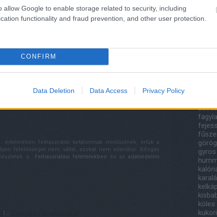
201
o allow Google to enable storage related to security, including
2018
cation functionality and fraud prevention, and other user protection.
Tov
“Húsleves”
Vegán digestive
Cím
tökmagból
keksz
CONFIRM
áfony
bazsa
papri
címe:
canell
Data Deletion
Data Access
Privacy Policy
csoko
i/trackback/id/12882172
édesb
fagyla
fejes
fűsze
görög
értelmében felhasználói tartalomnak minősülnek, értük a
n felelősséget nem vállal, azokat nem ellenőrzi. Kifogás
gyros
 Részletek a
Felhasználási feltételekben
és az
adatvédelmi
humm
kalór
karal
kelká
kisba
köles
kukor
lj
! ‐
Belépés Facebookkal