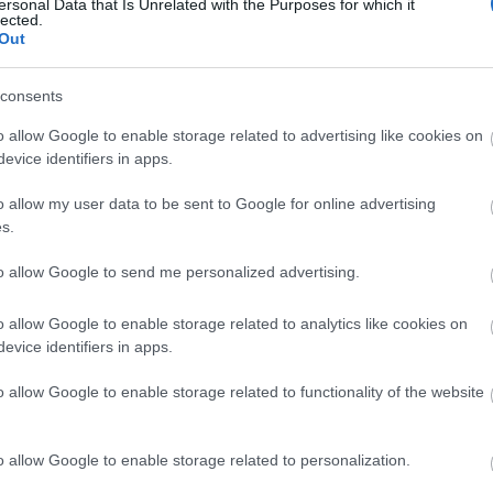
ersonal Data that Is Unrelated with the Purposes for which it
lected.
Out
consents
ig frissen kapod majd a postaládádba. :)
o allow Google to enable storage related to advertising like cookies on
tanfolyamokat
:
evice identifiers in apps.
csomag
o allow my user data to be sent to Google for online advertising
s.
Arch
to allow Google to send me personalized advertising.
201
o allow Google to enable storage related to analytics like cookies on
2019
dék receptgyűjteményt
is.
evice identifiers in apps.
2019
2019
o allow Google to enable storage related to functionality of the website
201
2018
SZÓLJ HOZZÁ
201
2018
o allow Google to enable storage related to personalization.
2018