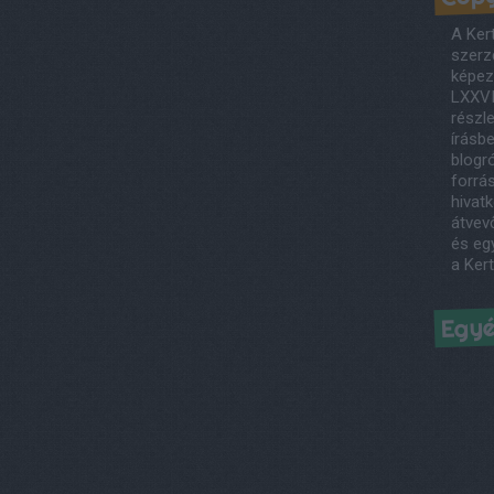
A Ker
szerző
képezi
LXXVI
részl
írásb
blogró
forrás
hivatk
átvev
és egy
a Ker
Egy