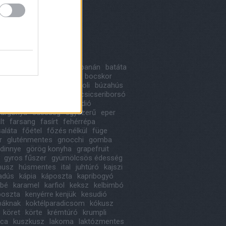
8 május
(
1
)
 április
(
1
)
ább
...
kék
a
alma
avokádó
bab
banán
batáta
likom
birs
blogkóstoló
bocskor
ka
bonbon
borsó
brokkoli
búzahús
oni
cékla
cseresznye
csicseriborsó
ládé
cukkini
desszert
dió
urgonya
édesség
egyszerű
eper
lt
farsang
fasírt
fehérrépa
saláta
főétel
főzés nélkül
füge
r
gluténmentes
gnocchi
gomba
dinnye
görög konyha
grapefruit
gyros fűszer
gyümölcsös édesség
usz
húsmentes
ital
juhtúró
kajszi
iadús
kápia
káposzta
kapribogyó
ábé
karamel
karfiol
keksz
kelbimbó
poszta
kenyérre kenjük
kesudió
báknak
koktélparadicsom
kókusz
köret
körte
krémtúró
krumpli
ica
kuszkusz
lakoma
laktózmentes