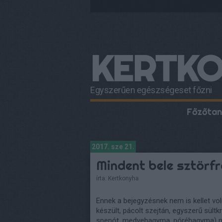
KERTK
Egyszerűen egészségeset főzni
Főzőtan
2017. sze 21.
Mindent bele sztörfr
írta:
Kertkonyha
Ennek a bejegyzésnek nem is kellet v
készült, pácolt szejtán, egyszerű sültk
spenót, medvehagyma, póréhagyma) m