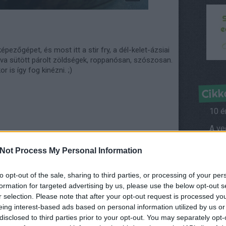
ezőgépet, és most itt a stir fry, a dél-kelet-ázsiai
a sütött párolt zöldségek, roppanósan, szószosan.
 is így fog kinézni. ;)
Cikk
10 é
Híre
Not Process My Personal Information
to opt-out of the sale, sharing to third parties, or processing of your per
Kérd
formation for targeted advertising by us, please use the below opt-out s
r selection. Please note that after your opt-out request is processed y
Ról
eing interest-based ads based on personal information utilized by us or
Vegá
disclosed to third parties prior to your opt-out. You may separately opt-