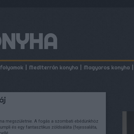
ONYHA
folyamok
Mediterrán konyha
Magyaros konyha
áj
olna megszületnie. A fogás a szombati ebédünkhöz
rumpli és egy fantasztikus zöldsaláta (fejessaláta,
ellé.