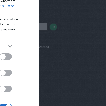
 downstream
Vegetáriánus és vegán éttermek, házhozszállítás
B’s List of
sés
er and store
to grant or
ed purposes
Kertkonyha's profile on Pinterest.
nereink