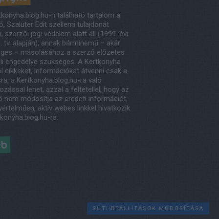
tkonyha.blog.hu-n található tartalom a
, Szaluter Edit szellemi tulajdonát
, szerzői jogi védelem alatt áll (1999. évi
. tv. alapján), annak bárminemű – akár
eges – másolásához a szerző előzetes
eli engedélye szükséges. A Kertkonyha
l cikkeket, információkat átvenni csak a
ra, a Kertkonyha.blog.hu-ra való
ozással lehet, azzal a feltétellel, hogy az
ő nem módosítja az eredeti információt,
értelműen, aktív webes linkkel hivatkozik
tkonyha.blog.hu-ra.
éb
SÜTI BEÁLLÍTÁSOK MÓDOSÍTÁSA