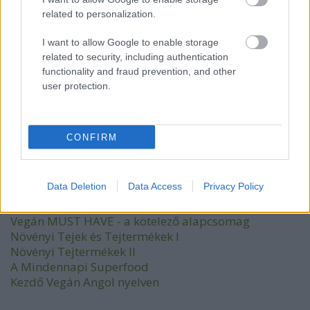
related to personalization.
I want to allow Google to enable storage
related to security, including authentication
functionality and fraud prevention, and other
user protection.
CONFIRM
Nézd meg a legújabb Kertkonyha
Data Deletion
Data Access
Privacy Policy
főzőtanfolyamokat:
Kezdő Vegán
Vegán MUST HAVE - a kötelező alapcsomag
Növényi Tejek és Tejtermékek I
Növényi Tejtermékek II
A Mindennapi Superfood
Kezdő Vegán Angol nyelven