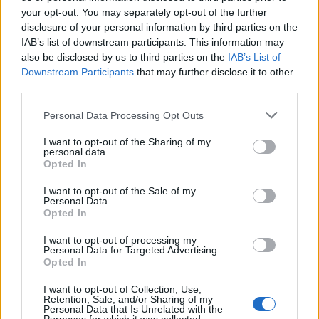
your opt-out. You may separately opt-out of the further
disclosure of your personal information by third parties on the
IAB’s list of downstream participants. This information may
also be disclosed by us to third parties on the
IAB’s List of
Downstream Participants
that may further disclose it to other
third parties.
Please note that this website/app uses one or more Google
Personal Data Processing Opt Outs
services and may gather and store information including but
not limited to your visit or usage behaviour. You may click to
I want to opt-out of the Sharing of my
personal data.
grant or deny consent to Google and its third-party tags to
Opted In
use your data for below specified purposes in below Google
consent section.
I want to opt-out of the Sale of my
Personal Data.
Opted In
I want to opt-out of processing my
Personal Data for Targeted Advertising.
Opted In
I want to opt-out of Collection, Use,
Retention, Sale, and/or Sharing of my
Personal Data that Is Unrelated with the