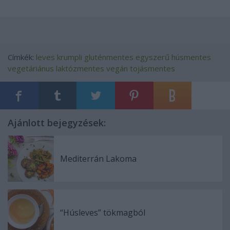
Címkék:
leves
krumpli
gluténmentes
egyszerű
húsmentes
vegetáriánus
laktózmentes
vegán
tojásmentes
Ajánlott bejegyzések:
Mediterrán Lakoma
“Húsleves” tökmagból