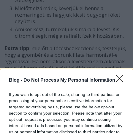
zöldségeket.
Mielőtt elzárnánk, keverjük el benne a
rozmaringot, és hagyjuk kicsit bugyogni őket
együtt is.
Amikor kész, turmixoljuk simára a levest. Kis
citromlé segít még a rafinált ízek kihozásában.
Extra tipp
: mielőtt a főzéshez kezdenénk, teszteljük,
hogy a gyömbér és a borunk illata harmonizál-e
egymással. Ha nem, akkor a levesben sem alkotnak
majd jó kombinációt, ezért inkább csak az egyiket
használjuk.
Blog -
Do Not Process My Personal Information
Jó étvágyat!
Elkészítési idő: 15 perc
If you wish to opt-out of the sale, sharing to third parties, or
processing of your personal or sensitive information for
Ez egy vegán recept volt. :)
targeted advertising by us, please use the below opt-out
Hasonló recepteket
ITT
találsz még.
section to confirm your selection. Please note that after your
opt-out request is processed you may continue seeing
Ha
itt feliratkozol
, a legújabbakat mindig frissen
interest-based ads based on personal information utilized by
kapod majd a postaládádba. :)
us or personal information disclosed to third parties prior to