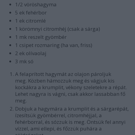
1/2 vöröshagyma
5 ek fehérbor
1 ek citromlé
1 körömnyi citromhéj (csak a sárga)
1 mk reszelt gyömbér
1 csipet rozmaring (ha van, friss)
2 ek olívaolaj
3 mk só
A felaprított hagymát az olajon pároljuk
meg. Közben hámozzuk meg és vágjuk kis
kockákra a krumplit, vékony szeletekre a répát.
Lehet nagyra is vágni, csak akkor lassabban fő
meg.
Dobjuk a hagymára a krumplit és a sárgarépát,
ízesítsük gyömbérrel, citromhéjjal, a
fehérborral, és sózzuk is meg. Öntsük fel annyi
vízzel, ami ellepi, és főzzük puhára a