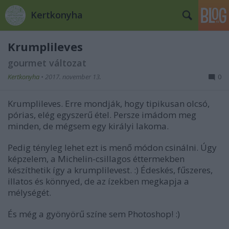
Kertkonyha
Krumplileves
gourmet változat
Kertkonyha
•
2017. november 13.
0
Krumplileves. Erre mondják, hogy tipikusan olcsó,
pórias, elég egyszerű étel. Persze imádom meg
minden, de mégsem egy királyi lakoma.
Pedig tényleg lehet ezt is menő módon csinálni. Úgy
képzelem, a Michelin-csillagos éttermekben
készíthetik így a krumplilevest. :) Édeskés, fűszeres,
illatos és könnyed, de az ízekben megkapja a
mélységét.
És még a gyönyörű színe sem Photoshop! :)