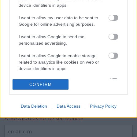
device identifiers in apps.
“Húsleves” tökmagból
I want to allow my user data to be sent to
Google for online advertising purposes.
I want to allow Google to send me
Rakott krumpli V
personalized advertising.
I want to allow Google to enable storage
related to analytics like cookies on web or
device identifiers in apps.
Vega sonka - MOST!
I want to allow Google to enable storage
CONFIRM
related to functionality of the website or app.
I want to allow Google to enable storage
Szólj hozzá!
Data Deletion
Data Access
Privacy Policy
related to personalization.
A hozzászóláshoz be kell lépned!
I want to allow Google to enable storage
related to security, including authentication
functionality and fraud prevention, and other