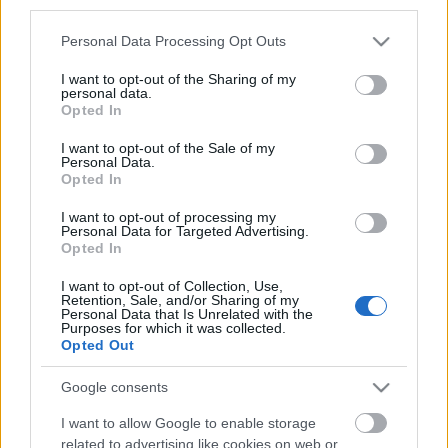
third parties.
Please note that this website/app uses one or more Google
Personal Data Processing Opt Outs
Címkék:
leves
lencse
krumpli
gluténmentes
húsmentes
services and may gather and store information including but
sárgarépa
vegetáriánus
fehérrépa
laktózmentes
vegán
not limited to your visit or usage behaviour. You may click to
I want to opt-out of the Sharing of my
tojásmentes
personal data.
grant or deny consent to Google and its third-party tags to
Opted In
use your data for below specified purposes in below Google
consent section.
I want to opt-out of the Sale of my
Personal Data.
Opted In
Ajánlott bejegyzések:
I want to opt-out of processing my
Personal Data for Targeted Advertising.
Opted In
Rakott kel (vegán)
I want to opt-out of Collection, Use,
Retention, Sale, and/or Sharing of my
Personal Data that Is Unrelated with the
Purposes for which it was collected.
Opted Out
Tepsis batáta
Google consents
I want to allow Google to enable storage
related to advertising like cookies on web or