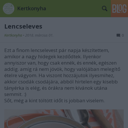
Kertkonyha
Lencseleves
Kertkonyha
•
2018. március 01.
0
Ezt a finom lencselevest pár napja készítettem,
amikor a nagy hidegek kezdődtek. Ilyenkor
annyiszor van, hogy csak ennék, és ennék, egészen
addig. amíg rá nem jövök, hogy valójában melegítő
ételre vágyom. Ha viszont hozzájutok ilyesmihez,
akkor csodák csodájára, abból hirtelen egy kisebb
tányérka is elég, és órákra nem kívánok utána
semmit. :)
Sőt, még a kint töltött időt is jobban viselem.