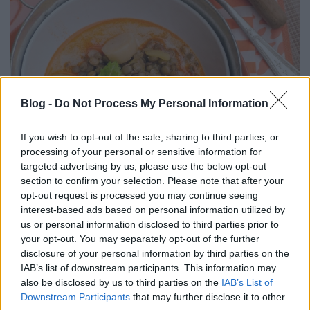
Blog -
Do Not Process My Personal Information
If you wish to opt-out of the sale, sharing to third parties, or
processing of your personal or sensitive information for
targeted advertising by us, please use the below opt-out
section to confirm your selection. Please note that after your
Figyeljétek, mit esztek, mert nagyon nem mindegy. ;)
opt-out request is processed you may continue seeing
Egy ilyen tányér tele van melegítő összetevőkkel,
interest-based ads based on personal information utilized by
us or personal information disclosed to third parties prior to
ezért melegen ajánlom! <3
your opt-out. You may separately opt-out of the further
disclosure of your personal information by third parties on the
A RECEPTÉRT IDE KATTINTS!
IAB’s list of downstream participants. This information may
also be disclosed by us to third parties on the
IAB’s List of
Downstream Participants
that may further disclose it to other